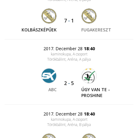
7
-
1
KOLBÁSZKÉPŰEK
FUGAKERESZT
2017. December 28
18:40
kaminokupa, A csoport
Törökbálint, Aréna
, A pálya
2
-
5
ABC
ÚGY VAN TE -
PROSHINE
2017. December 28
18:40
kaminokupa, A csoport
Törökbálint, Aréna
, B pálya