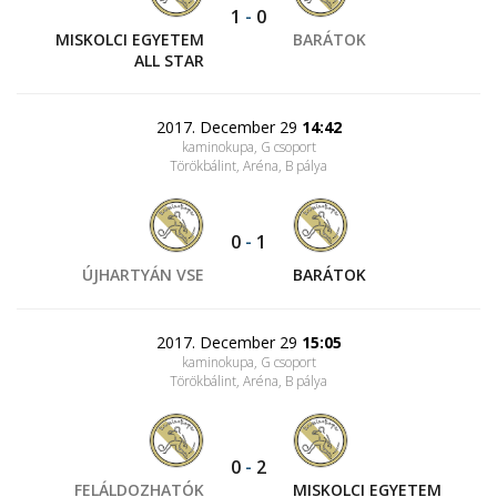
1
-
0
MISKOLCI EGYETEM
BARÁTOK
ALL STAR
2017. December 29
14:42
kaminokupa, G csoport
Törökbálint, Aréna
, B pálya
0
-
1
ÚJHARTYÁN VSE
BARÁTOK
2017. December 29
15:05
kaminokupa, G csoport
Törökbálint, Aréna
, B pálya
0
-
2
FELÁLDOZHATÓK
MISKOLCI EGYETEM