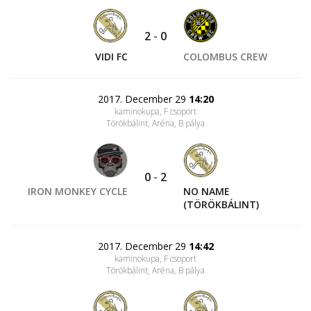
2
-
0
VIDI FC
COLOMBUS CREW
2017. December 29
14:20
kaminokupa, F csoport
Törökbálint, Aréna
, B pálya
0
-
2
IRON MONKEY CYCLE
NO NAME
(TÖRÖKBÁLINT)
2017. December 29
14:42
kaminokupa, F csoport
Törökbálint, Aréna
, B pálya