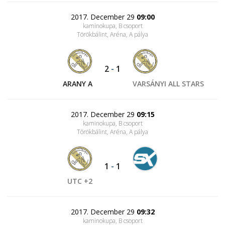
2017. December 29
09:00
kaminokupa, B csoport
Törökbálint, Aréna
, A pálya
2
-
1
ARANY A
VARSÁNYI ALL STARS
2017. December 29
09:15
kaminokupa, B csoport
Törökbálint, Aréna
, A pálya
1
-
1
UTC +2
2017. December 29
09:32
kaminokupa, B csoport