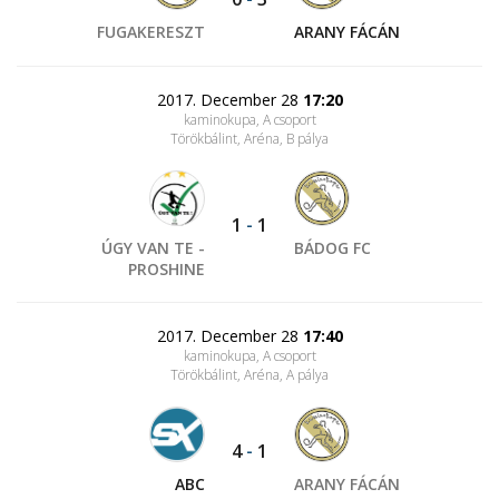
FUGAKERESZT
ARANY FÁCÁN
2017. December 28
17:20
kaminokupa, A csoport
Törökbálint, Aréna
, B pálya
1
-
1
ÚGY VAN TE -
BÁDOG FC
PROSHINE
2017. December 28
17:40
kaminokupa, A csoport
Törökbálint, Aréna
, A pálya
4
-
1
ABC
ARANY FÁCÁN