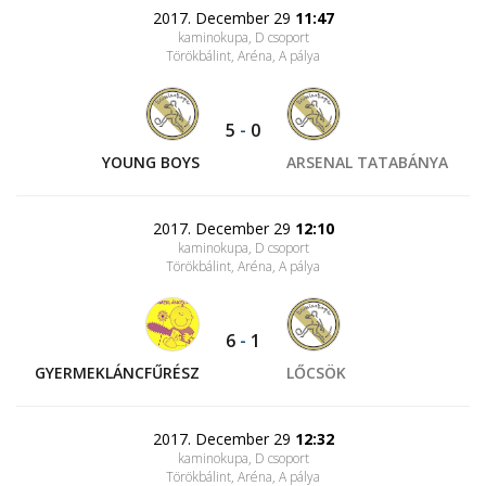
2017. December 29
11:47
kaminokupa, D csoport
Törökbálint, Aréna
, A pálya
5
-
0
YOUNG BOYS
ARSENAL TATABÁNYA
2017. December 29
12:10
kaminokupa, D csoport
Törökbálint, Aréna
, A pálya
6
-
1
GYERMEKLÁNCFŰRÉSZ
LŐCSÖK
2017. December 29
12:32
kaminokupa, D csoport
Törökbálint, Aréna
, A pálya