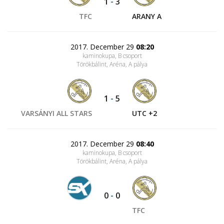
1
-
3
TFC
ARANY A
2017. December 29
08:20
kaminokupa, B csoport
Törökbálint, Aréna
, A pálya
1
-
5
VARSÁNYI ALL STARS
UTC +2
2017. December 29
08:40
kaminokupa, B csoport
Törökbálint, Aréna
, A pálya
0
-
0
TFC