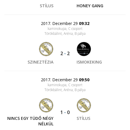
STÍLUS
HONEY GANG
2017. December 29
09:32
kaminokupa, C csoport
Törökbálint, Aréna
, B pálya
2
-
2
SZINEZTÉZIA
ISMOKEKING
2017. December 29
09:50
kaminokupa, C csoport
Törökbálint, Aréna
, B pálya
1
-
0
NINCS EGY TÜDŐ NÉGY
STÍLUS
NÉLKÜL