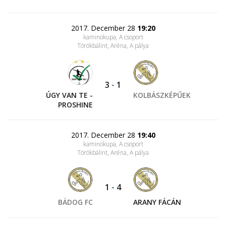
2017. December 28
19:20
kaminokupa, A csoport
Törökbálint, Aréna
, A pálya
3
-
1
ÚGY VAN TE -
KOLBÁSZKÉPŰEK
PROSHINE
2017. December 28
19:40
kaminokupa, A csoport
Törökbálint, Aréna
, A pálya
1
-
4
BÁDOG FC
ARANY FÁCÁN