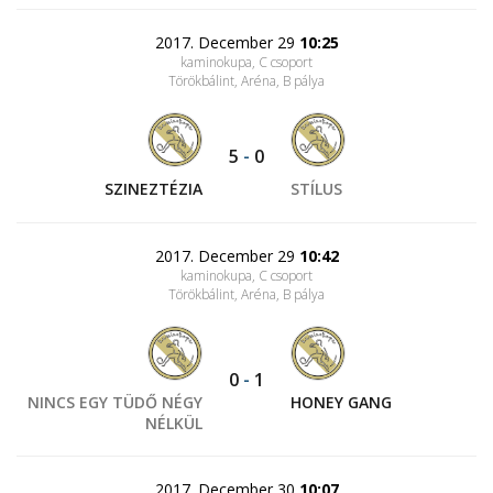
2017. December 29
10:25
kaminokupa, C csoport
Törökbálint, Aréna
, B pálya
5
-
0
SZINEZTÉZIA
STÍLUS
2017. December 29
10:42
kaminokupa, C csoport
Törökbálint, Aréna
, B pálya
0
-
1
NINCS EGY TÜDŐ NÉGY
HONEY GANG
NÉLKÜL
2017. December 30
10:07