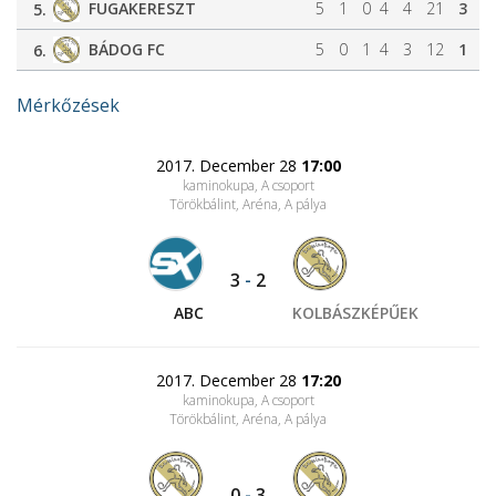
FUGAKERESZT
5
1
0
4
4
21
3
5.
BÁDOG FC
5
0
1
4
3
12
1
6.
Mérkőzések
2017. December 28
17:00
kaminokupa, A csoport
Törökbálint, Aréna
, A pálya
3
-
2
ABC
KOLBÁSZKÉPŰEK
2017. December 28
17:20
kaminokupa, A csoport
Törökbálint, Aréna
, A pálya
0
-
3