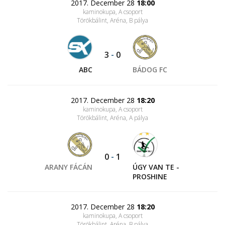
2017. December 28
18:00
kaminokupa, A csoport
Törökbálint, Aréna
, B pálya
3
-
0
ABC
BÁDOG FC
2017. December 28
18:20
kaminokupa, A csoport
Törökbálint, Aréna
, A pálya
0
-
1
ARANY FÁCÁN
ÚGY VAN TE -
PROSHINE
2017. December 28
18:20
kaminokupa, A csoport
Törökbálint, Aréna
, B pálya