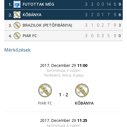
FUTOTTAK MÉG
3
3
0
0
14
6
9
1.
KŐBÁNYA
3
2
0
1
7
9
6
2.
BRAZILOK (PETŐFIBÁNYA)
3
1
0
2
7
9
3
3.
PIAR FC
3
0
0
3
5
9
0
4.
Mérkőzések
2017. December 29
11:00
kaminokupa, E csoport
Törökbálint, Aréna
, B pálya
1
-
2
PIAR FC
KŐBÁNYA
2017. December 29
11:25
kaminokupa, E csoport