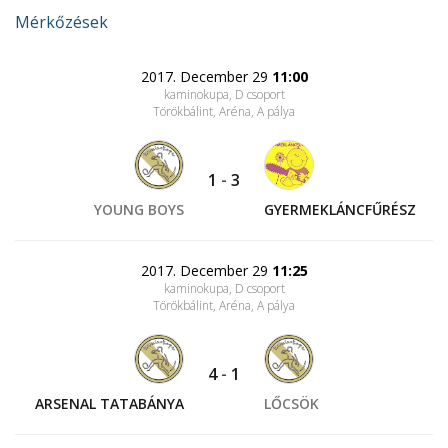
Mérkőzések
2017. December 29
11:00
kaminokupa, D csoport
Törökbálint, Aréna
, A pálya
1
-
3
YOUNG BOYS
GYERMEKLÁNCFŰRÉSZ
2017. December 29
11:25
kaminokupa, D csoport
Törökbálint, Aréna
, A pálya
4
-
1
ARSENAL TATABÁNYA
LŐCSÖK