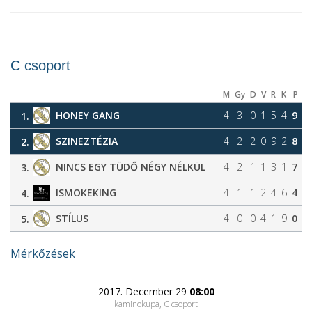
C csoport
M
Gy
D
V
R
K
P
HONEY GANG
4
3
0
1
5
4
9
1.
SZINEZTÉZIA
4
2
2
0
9
2
8
2.
NINCS EGY TÜDŐ NÉGY NÉLKÜL
4
2
1
1
3
1
7
3.
ISMOKEKING
4
1
1
2
4
6
4
4.
STÍLUS
4
0
0
4
1
9
0
5.
Mérkőzések
2017. December 29
08:00
kaminokupa, C csoport