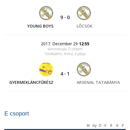
9
-
0
YOUNG BOYS
LŐCSÖK
2017. December 29
12:55
kaminokupa, D csoport
Törökbálint, Aréna
, A pálya
4
-
1
GYERMEKLÁNCFŰRÉSZ
ARSENAL TATABÁNYA
E csoport
M
Gy
D
V
R
K
P