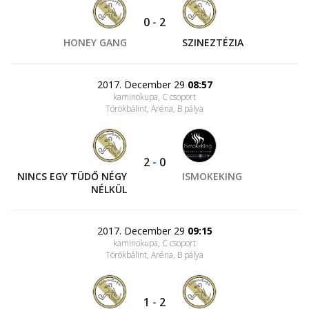
0
-
2
HONEY GANG
SZINEZTÉZIA
2017. December 29
08:57
kaminokupa, C csoport
Törökbálint, Aréna
, B pálya
2
-
0
NINCS EGY TÜDŐ NÉGY
ISMOKEKING
NÉLKÜL
2017. December 29
09:15
kaminokupa, C csoport
Törökbálint, Aréna
, B pálya
1
-
2