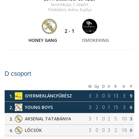
kaminokupa, C csoport
Törökbálint, Aréna
, B pálya
2
-
1
HONEY GANG
ISMOKEKING
D csoport
M
Gy
D
V
R
K
P
GYERMEKLÁNCFŰRÉSZ
3
3
0
0
13
3
9
1.
YOUNG BOYS
3
2
0
1
15
3
6
2.
ARSENAL TATABÁNYA
3
1
0
2
5
10
3
3.
LŐCSÖK
3
0
0
3
2
19
0
4.