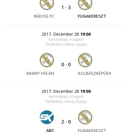
1
-
3
BÁDOG FC
FUGAKERESZT
2017. December 28
19:00
kaminokupa, A csoport
Törökbálint, Aréna
, A pálya
0
-
0
ARANY FÁCÁN
KOLBÁSZKÉPŰEK
2017. December 28
19:00
kaminokupa, A csoport
Törökbálint, Aréna
, B pálya
2
-
0
ABC
FUGAKERESZT