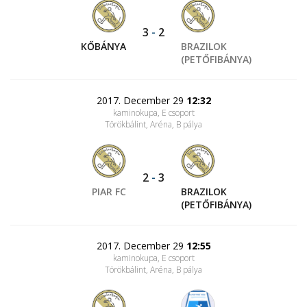
3
-
2
KŐBÁNYA
BRAZILOK
(PETŐFIBÁNYA)
2017. December 29
12:32
kaminokupa, E csoport
Törökbálint, Aréna
, B pálya
2
-
3
PIAR FC
BRAZILOK
(PETŐFIBÁNYA)
2017. December 29
12:55
kaminokupa, E csoport
Törökbálint, Aréna
, B pálya