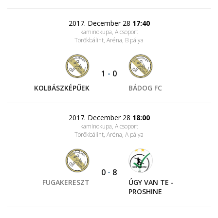
2017. December 28
17:40
kaminokupa, A csoport
Törökbálint, Aréna
, B pálya
1
-
0
KOLBÁSZKÉPŰEK
BÁDOG FC
2017. December 28
18:00
kaminokupa, A csoport
Törökbálint, Aréna
, A pálya
0
-
8
FUGAKERESZT
ÚGY VAN TE -
PROSHINE