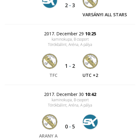
2
-
3
VARSÁNYI ALL STARS
2017. December 29
10:25
kaminokupa, B csoport
Törökbálint, Aréna
, A pálya
1
-
2
TFC
UTC +2
2017. December 30
10:42
kaminokupa, B csoport
Törökbálint, Aréna
, A pálya
0
-
5
ARANY A