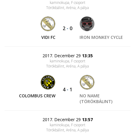
kaminokupa, F csoport
Törökbálint, Aréna
, A pálya
2
-
0
VIDI FC
IRON MONKEY CYCLE
2017. December 29
13:35
kaminokupa, F csoport
Törökbálint, Aréna
, A pálya
4
-
1
COLOMBUS CREW
NO NAME
(TÖRÖKBÁLINT)
2017. December 29
13:57
kaminokupa, F csoport
Törökbálint, Aréna
, A pálya