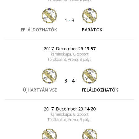
1
-
3
FELÁLDOZHATÓK
BARÁTOK
2017. December 29
13:57
kaminokupa, G csoport
Törökbálint, Aréna
, B pálya
3
-
4
ÚJHARTYÁN VSE
FELÁLDOZHATÓK
2017. December 29
14:20
kaminokupa, G csoport
Törökbálint, Aréna
, B pálya