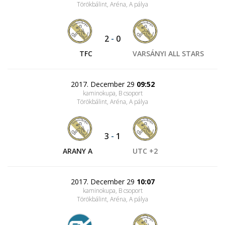
Törökbálint, Aréna
, A pálya
2
-
0
TFC
VARSÁNYI ALL STARS
2017. December 29
09:52
kaminokupa, B csoport
Törökbálint, Aréna
, A pálya
3
-
1
ARANY A
UTC +2
2017. December 29
10:07
kaminokupa, B csoport
Törökbálint, Aréna
, A pálya