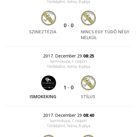
Törökbálint, Aréna
, B pálya
0
-
0
SZINEZTÉZIA
NINCS EGY TÜDŐ NÉGY
NÉLKÜL
2017. December 29
08:25
kaminokupa, C csoport
Törökbálint, Aréna
, B pálya
1
-
0
ISMOKEKING
STÍLUS
2017. December 29
08:40
kaminokupa, C csoport
Törökbálint, Aréna
, B pálya