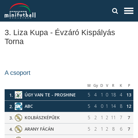
3. Liza Kupa - Évzáró Kispályás
Torna
A csoport
M
Gy
D
V
R
K
P
ÚGY VAN TE - PROSHINE
5
4
1
0
18
4
13
1.
ABC
5
4
0
1
14
8
12
2.
KOLBÁSZKÉPŰEK
5
2
1
2
11
7
7
3.
ARANY FÁCÁN
5
2
1
2
8
6
7
4.