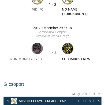
1
-
2
VIDI FC
NO NAME
(TÖRÖKBÁLINT)
2017. December 29
15:05
kaminokupa, F csoport
Törökbálint, Aréna
, B pálya
1
-
2
IRON MONKEY CYCLE
COLOMBUS CREW
G csoport
M
Gy
D
V
R
K
P
MISKOLCI EGYETEM ALL STAR
3
3
0
0
8
0
9
1.