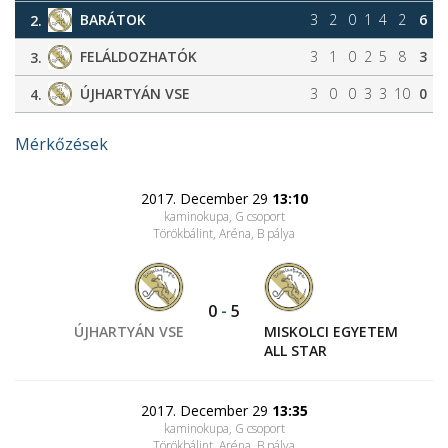
BARÁTOK
3
2
0
1
4
2
6
2.
FELÁLDOZHATÓK
3
1
0
2
5
8
3
3.
ÚJHARTYÁN VSE
3
0
0
3
3
10
0
4.
Mérkőzések
2017. December 29
13:10
kaminokupa, G csoport
Törökbálint, Aréna
, B pálya
0
-
5
ÚJHARTYÁN VSE
MISKOLCI EGYETEM
ALL STAR
2017. December 29
13:35
kaminokupa, G csoport
Törökbálint, Aréna
, B pálya