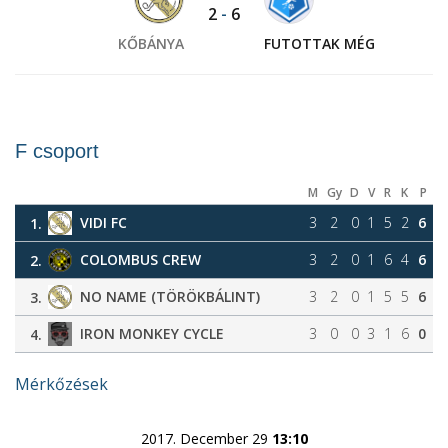
2
-
6
KŐBÁNYA
FUTOTTAK MÉG
F csoport
M
Gy
D
V
R
K
P
VIDI FC
3
2
0
1
5
2
6
1.
COLOMBUS CREW
3
2
0
1
6
4
6
2.
NO NAME (TÖRÖKBÁLINT)
3
2
0
1
5
5
6
3.
IRON MONKEY CYCLE
3
0
0
3
1
6
0
4.
Mérkőzések
2017. December 29
13:10