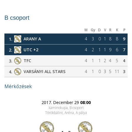
B csoport
M
Gy
D
V
R
K
P
ARANY A
4
3
0
1
8
8
9
1.
UTC +2
4
2
1
1
9
6
7
2.
TFC
4
1
1
2
4
5
4
3.
VARSÁNYI ALL STARS
4
1
0
3
5
11
3
4.
Mérkőzések
2017. December 29
08:00
kaminokupa, B csoport
Törökbálint, Aréna
, A pálya