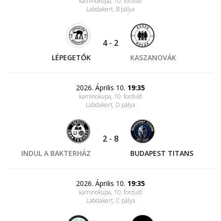
kaminokupa, 10. forduló
Labdakert
, B pálya
4
-
2
LÉPEGETŐK
KASZANOVÁK
2026. Április 10.
19:35
kaminokupa, 10. forduló
Labdakert
, D pálya
2
-
8
INDUL A BAKTERHÁZ
BUDAPEST TITANS
2026. Április 10.
19:35
kaminokupa, 10. forduló
Labdakert
, C pálya