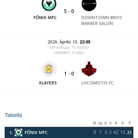
5
-
0
FŐNIX MFC
DOWNTOWN BROS'
BARBER SALON
2026. Április 10.
22:05
kaminokupa, 10. forduló
Labdakert
, D pálya
1
-
0
XLAYERS
LOCOMOTIV FC
Tabella
M
Gy
D
V
R
K
P
FŐNIX MFC
9
7
0
2
42
13
21
1.