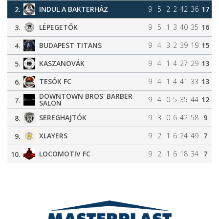
INDUL A BAKTERHÁZ
9
5
2
2
42
36
17
2.
LÉPEGETŐK
9
5
1
3
40
35
16
3.
BUDAPEST TITANS
9
4
3
2
39
19
15
4.
KASZANOVÁK
9
4
1
4
27
29
13
5.
TESÓK FC
9
4
1
4
41
33
13
6.
DOWNTOWN BROS' BARBER
9
4
0
5
35
44
12
7.
SALON
SEREGHAJTÓK
9
3
0
6
42
58
9
8.
XLAYERS
9
2
1
6
24
49
7
9.
LOCOMOTIV FC
9
2
1
6
18
34
7
10.