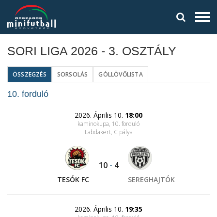
SORI LIGA 2026 - 3. OSZTÁLY
ÖSSZEGZÉS
SORSOLÁS
GÓLLÖVŐLISTA
10. forduló
2026. Április 10.
18:00
kaminokupa, 10. forduló
Labdakert
, C pálya
10
-
4
TESÓK FC
SEREGHAJTÓK
2026. Április 10.
19:35