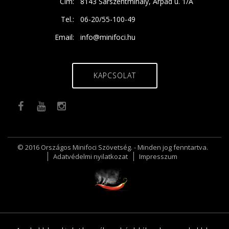
Cím:
8143 Sárszentmihály, Árpád u. 1/A
Tel.:
06-20/55-100-49
Email:
info@minifoci.hu
KAPCSOLAT
© 2016 Országos Minifoci Szövetség. - Minden jog fenntartva.
Adatvédelmi nyilatkozat
Impresszum