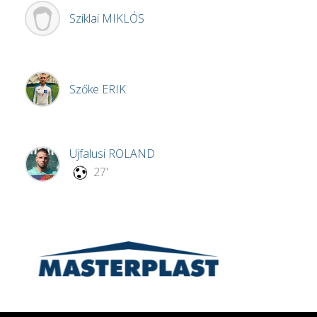
Sziklai
MIKLÓS
Szőke
ERIK
Ujfalusi
ROLAND
27'