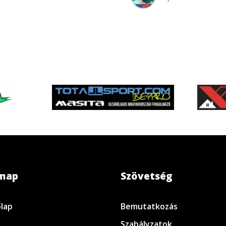
emap
Szövetség
lap
Bemutatkozás
Szabályzatok