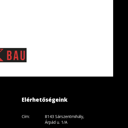
Elérhetőségeink
Cím:
8143 Sárszentmihály,
Árpád u. 1/A