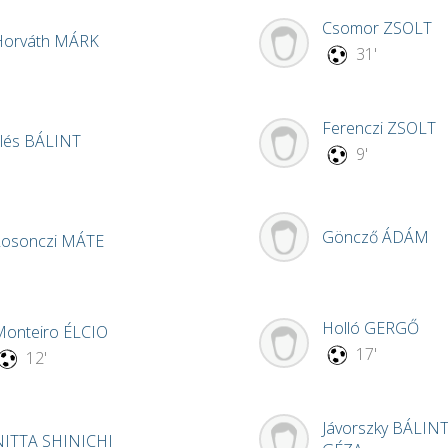
Csomor
ZSOLT
Horváth
MÁRK
31'
Ferenczi
ZSOLT
llés
BÁLINT
9'
Göncző
ÁDÁM
Losonczi
MÁTE
Holló
GERGŐ
Monteiro
ÉLCIO
17'
12'
Jávorszky
BÁLIN
NITTA
SHINICHI