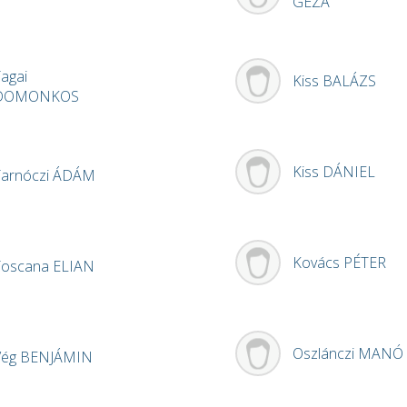
GÉZA
agai
Kiss
BALÁZS
DOMONKOS
Kiss
DÁNIEL
Tarnóczi
ÁDÁM
Kovács
PÉTER
Toscana
ELIAN
Oszlánczi
MANÓ
Vég
BENJÁMIN