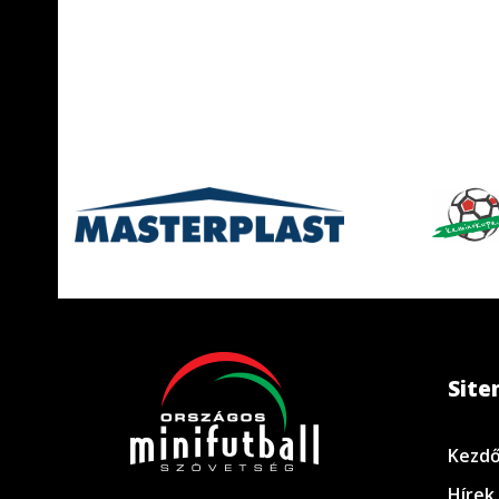
Sit
Kezdő
Hírek