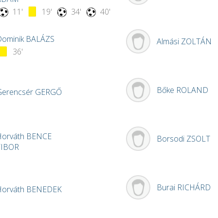
11'
19'
34'
40'
Dominik
BALÁZS
Almási
ZOLTÁN
36'
Bőke
ROLAND
Gerencsér
GERGŐ
Horváth
BENCE
Borsodi
ZSOLT
TIBOR
Burai
RICHÁRD
Horváth
BENEDEK