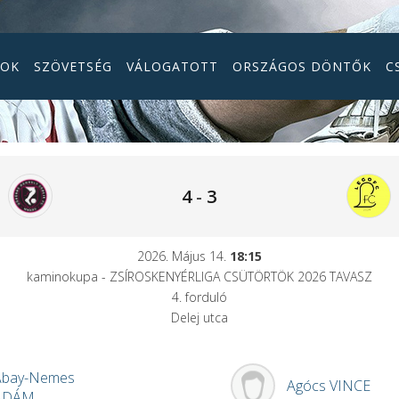
GOK
SZÖVETSÉG
VÁLOGATOTT
ORSZÁGOS DÖNTŐK
C
4
-
3
2026. Május 14.
18:15
kaminokupa - ZSÍROSKENYÉRLIGA CSÜTÖRTÖK 2026 TAVASZ
4. forduló
Delej utca
Abay-Nemes
Agócs
VINCE
ÁDÁM