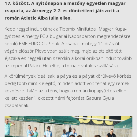
17. között. A nyitónapon a mezőny egyetlen magyar
csapata, az Airnergy 2-2-es döntetlent játszott a
román Atletic Alba Iulia ellen.
Kedd reggel indult útnak a Tippmix Minifutball Magyar Kupa-
győztes Airnergy FC a bulgáriai Naposparton megrendezésre
kerülő EMF EURO CUP-nak. A csapat mintegy 11 órás út
végén először Plovdivban szállt meg, majd az ott eltöltött
éjszaka és reggeli után szerdán a korai órákban indult tovább
az Imperial Palace Hotelbe, a torna hivatalos szállására.
A körülmények ideálisak, a pálya és a pályát körülvevő körítés
pedig több mint kielégítő, minden adott volt tehát egy remek
kezdésre. Talán az a tény, hogy a román kupagyőztes ellen
kellett kezdeni, okozott némi fejtörést Gabura Gyula
csapatának.