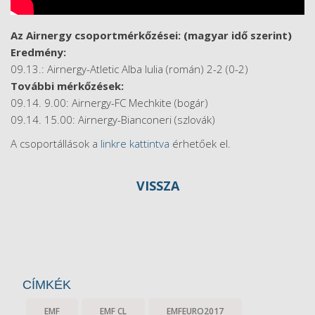
Az Airnergy csoportmérkőzései: (magyar idő szerint)
Eredmény:
09.13.: Airnergy-Atletic Alba Iulia (román) 2-2 (0-2)
További mérkőzések:
09.14. 9.00: Airnergy-FC Mechkite (bogár)
09.14. 15.00: Airnergy-Bianconeri (szlovák)
A csoportállások a
linkre kattintva
érhetőek el.
VISSZA
CÍMKÉK
EMF
EMF CL
EMFEURO2017