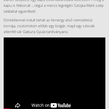
kapu is felborult -, végül a meccs legvégén Sztojka Márk szép
találattal egyenlített.
Döntetlennel indult tehát az Airnergy első nemzetközi
tornája, csütörtökön előbb egy bolgár, majd egy szlovák
ellenfél vár Gabura Gyula tanítványaira.