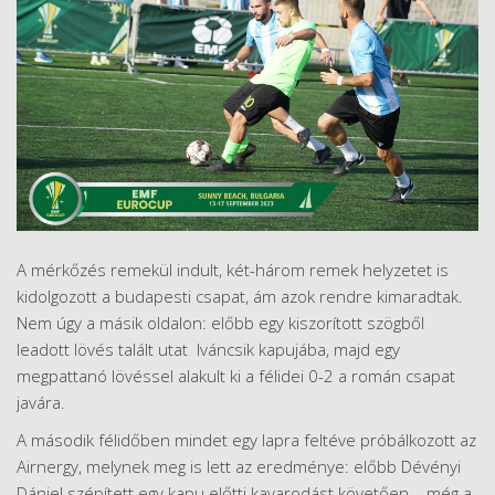
A mérkőzés remekül indult, két-három remek helyzetet is
kidolgozott a budapesti csapat, ám azok rendre kimaradtak.
Nem úgy a másik oldalon: előbb egy kiszorított szögből
leadott lövés talált utat Iváncsik kapujába, majd egy
megpattanó lövéssel alakult ki a félidei 0-2 a román csapat
javára.
A második félidőben mindet egy lapra feltéve próbálkozott az
Airnergy, melynek meg is lett az eredménye: előbb Dévényi
Dániel szépített egy kapu előtti kavarodást követően – még a