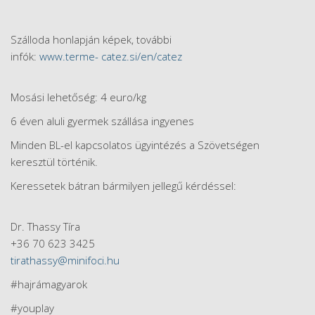
Szálloda honlapján képek, további
infók:
www.terme- catez.si/en/catez
Mosási lehetőség: 4 euro/kg
6 éven aluli gyermek szállása ingyenes
Minden BL-el kapcsolatos ügyintézés a Szövetségen
keresztül történik.
Keressetek bátran bármilyen jellegű kérdéssel:
Dr. Thassy Tíra
+36 70 623 3425
tirathassy@minifoci.hu
#hajrámagyarok
#youplay