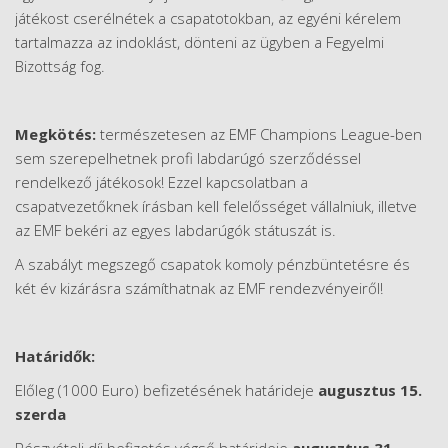
játékost cserélnétek a csapatotokban, az egyéni kérelem
tartalmazza az indoklást, dönteni az ügyben a Fegyelmi
Bizottság fog.
Megkötés:
természetesen az EMF Champions League-ben
sem szerepelhetnek profi labdarúgó szerződéssel
rendelkező játékosok! Ezzel kapcsolatban a
csapatvezetőknek írásban kell felelősséget vállalniuk, illetve
az EMF bekéri az egyes labdarúgók státuszát is.
A szabályt megszegő csapatok komoly pénzbüntetésre és
két év kizárásra számíthatnak az EMF rendezvényeiről!
Határidők:
Előleg (1000 Euro) befizetésének határideje
augusztus 15.
szerda