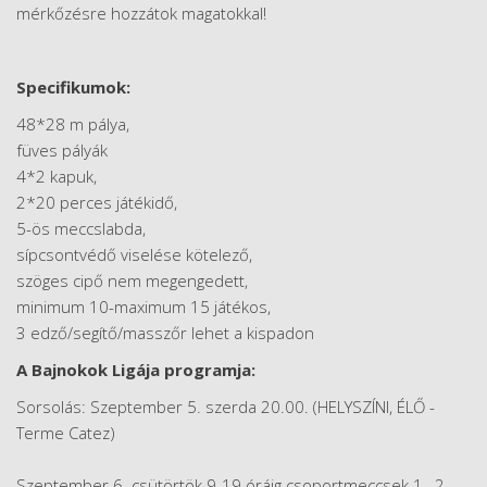
mérkőzésre hozzátok magatokkal!
Specifikumok:
48*28 m pálya,
füves pályák
4*2 kapuk,
2*20 perces játékidő,
5-ös meccslabda,
sípcsontvédő viselése kötelező,
szöges cipő nem megengedett,
minimum 10-maximum 15 játékos,
3 edző/segítő/masszőr lehet a kispadon
A Bajnokok Ligája programja:
Sorsolás: Szeptember 5. szerda 20.00. (HELYSZÍNI, ÉLŐ -
Terme Catez)
Szeptember 6. csütörtök 9-19 óráig csoportmeccsek 1., 2.