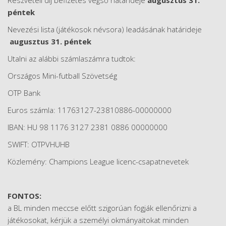
Részvételi díj befizetés végső határideje
augusztus 31.
péntek
Nevezési lista (játékosok névsora) leadásának határideje
augusztus 31. péntek
Utalni az alábbi számlaszámra tudtok:
Országos Mini-futball Szövetség
OTP Bank
Euros számla: 11763127-23810886-00000000
IBAN: HU 98 1176 3127 2381 0886 00000000
SWIFT: OTPVHUHB
Közlemény: Champions League licenc-csapatnevetek
FONTOS:
a BL minden meccse előtt szigorúan fogják ellenőrizni a
játékosokat, kérjük a személyi okmányaitokat minden