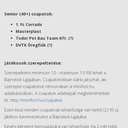
Senior (40+) csapatok:
1. Fc Corrado
Masterplast
Todor Pet Bau Team Kft. (?)
DVTK Öregfiúk (?)
Játékosok szerepeltetése:
Szerepeltetni minimum 10 - maximum 15 főt lehet a
Bajnokok Ligájában. Csapatotokban bárki játszhat, aki
szerepel csapatotok névsorában a minifoci.hu
adatbázisában. A csapatok adatlapját megtekinthetitek
itt:
http://minifoci.hu/csapatok
Ezen kívül minden csapatnak lehetősége van kettő (2) fő új
játékos benevezésére a Bajnokok Ligájába.
Egyéni kérelem benyújtására van lehetőség, ha 2-nél több