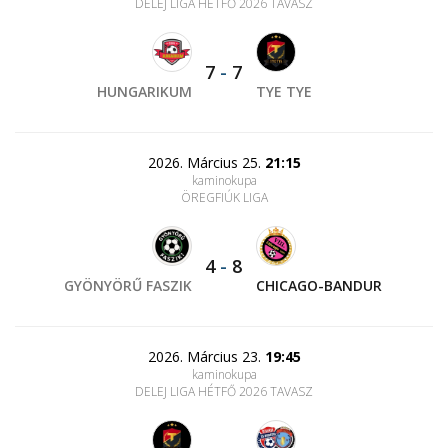
DELEJ LIGA HÉTFŐ 2026 TAVASZ
7
-
7
HUNGARIKUM
TYE TYE
2026. Március 25.
21:15
kaminokupa
ÖREGFIÚK LIGA
4
-
8
GYÖNYÖRŰ FASZIK
CHICAGO-BANDUR
2026. Március 23.
19:45
kaminokupa
DELEJ LIGA HÉTFŐ 2026 TAVASZ