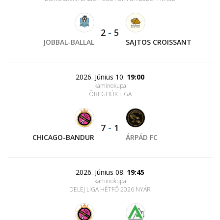
2
-
5
JOBBAL-BALLAL
SAJTOS CROISSANT
2026. Június 10.
19:00
kaminokupa
ÖREGFIÚK LIGA
7
-
1
CHICAGO-BANDUR
ÁRPÁD FC
2026. Június 08.
19:45
kaminokupa
DELEJ LIGA HÉTFŐ 2026 NYÁR