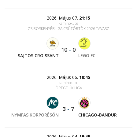
2026. Május 07.
21:15
kaminokupa
ZSÍROSKENYÉRLIGA CSÜTÖRTÖK 2026 TAVASZ
10
-
0
SAJTOS CROISSANT
LEGO FC
2026. Május 06.
19:45
kaminokupa
ÖREGFIÚK LIGA
3
-
7
NYMFAS KORPORÉSÖN
CHICAGO-BANDUR
2026. Május 04.
19:45