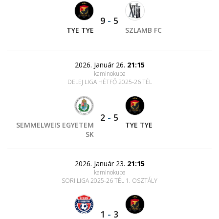
9
-
5
TYE TYE
SZLAMB FC
2026. Január 26.
21:15
kaminokupa
DELEJ LIGA HÉTFŐ 2025-26 TÉL
2
-
5
SEMMELWEIS EGYETEM
TYE TYE
SK
2026. Január 23.
21:15
kaminokupa
SORI LIGA 2025-26 TÉL 1. OSZTÁLY
1
-
3