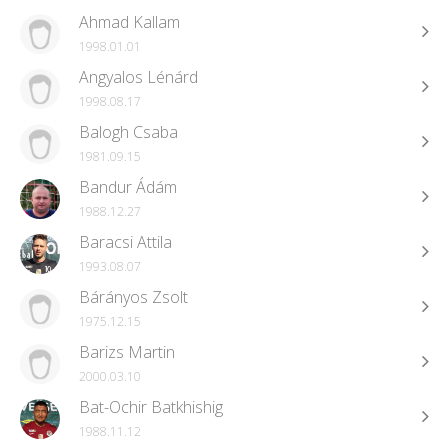
Ahmad Kallam
1998.01.01
Angyalos Lénárd
1998.08.17
Balogh Csaba
1981.09.15
Bandur Ádám
1988.12.27
Baracsi Attila
1993.08.07
Bárányos Zsolt
1975.12.15
Barizs Martin
2000.03.10
Bat-Ochir Batkhishig
1988.11.12