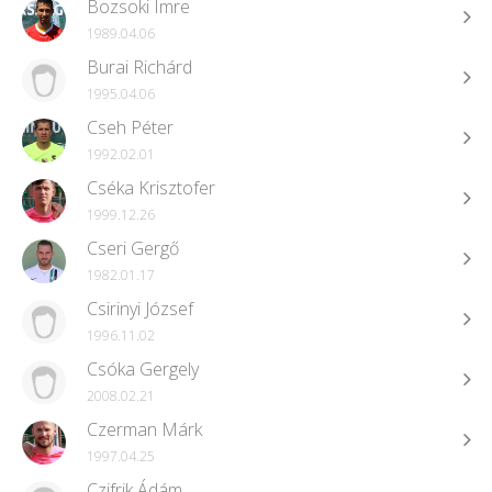
Bozsoki Imre
1989.04.06
Burai Richárd
1995.04.06
Cseh Péter
1992.02.01
Cséka Krisztofer
1999.12.26
Cseri Gergő
1982.01.17
Csirinyi József
1996.11.02
Csóka Gergely
2008.02.21
Czerman Márk
1997.04.25
Czifrik Ádám