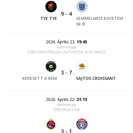
9
-
4
TYE TYE
SEMMELWEIS EGYETEM
SK B
2026. Április 23.
19:45
kaminokupa
ZSÍROSKENYÉRLIGA CSÜTÖRTÖK 2026 TAVASZ
3
-
7
KERESETT A RÉM
SAJTOS CROISSANT
2026. Április 22.
21:15
kaminokupa
ÖREGFIÚK LIGA
3
-
1