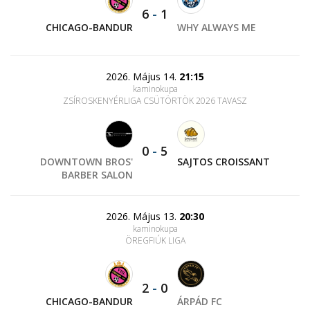
6
-
1
CHICAGO-BANDUR
WHY ALWAYS ME
2026. Május 14.
21:15
kaminokupa
ZSÍROSKENYÉRLIGA CSÜTÖRTÖK 2026 TAVASZ
0
-
5
DOWNTOWN BROS'
SAJTOS CROISSANT
BARBER SALON
2026. Május 13.
20:30
kaminokupa
ÖREGFIÚK LIGA
2
-
0
CHICAGO-BANDUR
ÁRPÁD FC