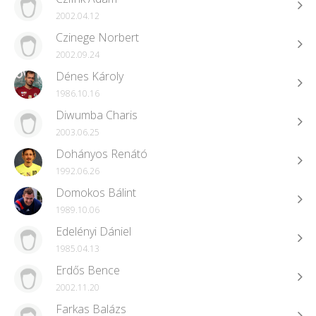
2002.04.12
Czinege Norbert
2002.09.24
Dénes Károly
1986.10.16
Diwumba Charis
2003.06.25
Dohányos Renátó
1992.06.26
Domokos Bálint
1989.10.06
Edelényi Dániel
1985.04.13
Erdős Bence
2002.11.20
Farkas Balázs