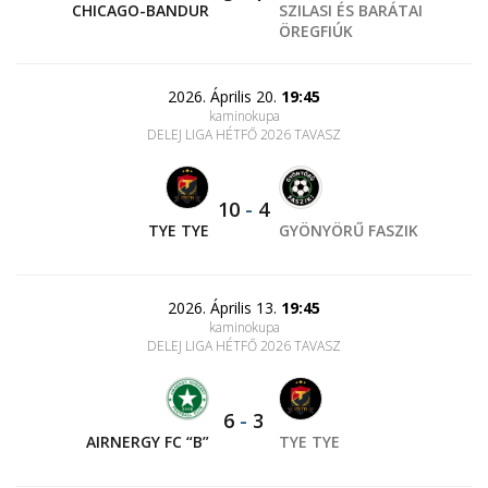
CHICAGO-BANDUR
SZILASI ÉS BARÁTAI
ÖREGFIÚK
2026. Április 20.
19:45
kaminokupa
DELEJ LIGA HÉTFŐ 2026 TAVASZ
10
-
4
TYE TYE
GYÖNYÖRŰ FASZIK
2026. Április 13.
19:45
kaminokupa
DELEJ LIGA HÉTFŐ 2026 TAVASZ
6
-
3
AIRNERGY FC “B”
TYE TYE