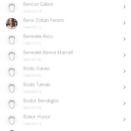
Bencze Gábor
2000.04.14
Bene Zoltán Ferenc
1998.05.12
Benedek Ákos
1985.12.01
Benedek Bence Marcell
2005.06.30
Bódis Dániel
1990.05.09
Bódis Tamás
1994.05.23
Bodor Bendegúz
2003.07.23
Bokor Hunor
1996.09.13