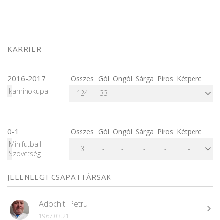
KARRIER
2016-2017
Összes
Gól
Öngól
Sárga
Piros
Kétperc
kaminokupa
124
33
-
-
-
-
0-1
Összes
Gól
Öngól
Sárga
Piros
Kétperc
Minifutball
3
-
-
-
-
-
Szövetség
JELENLEGI CSAPATTÁRSAK
Adochiti Petru
1967.03.21