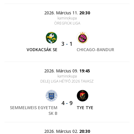
2026. Március 11.
20:30
kaminokupa
ÖREGFIÚK LIGA
3
-
1
VODKACSÁK SE
CHICAGO-BANDUR
2026. Március 09.
19:45
kaminokupa
DELEJ LIGA HÉTFŐ 2026 TAVASZ
4
-
9
SEMMELWEIS EGYETEM
TYE TYE
SK B
2026. Március 02.
20:30