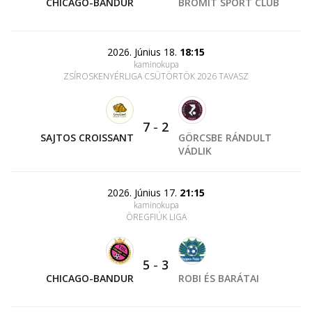
CHICAGO-BANDUR
BROMIT SPORT CLUB
2026. Június 18.
18:15
kaminokupa
ZSÍROSKENYÉRLIGA CSÜTÖRTÖK 2026 TAVASZ
7
-
2
SAJTOS CROISSANT
GÖRCSBE RÁNDULT
VÁDLIK
2026. Június 17.
21:15
kaminokupa
ÖREGFIÚK LIGA
5
-
3
CHICAGO-BANDUR
ROBI ÉS BARÁTAI