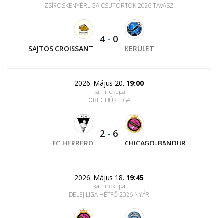
ZSÍROSKENYÉRLIGA CSÜTÖRTÖK 2026 TAVASZ
4
-
0
SAJTOS CROISSANT
KERÜLET
2026. Május 20.
19:00
kaminokupa
ÖREGFIÚK LIGA
2
-
6
FC HERRERO
CHICAGO-BANDUR
2026. Május 18.
19:45
kaminokupa
DELEJ LIGA HÉTFŐ 2026 NYÁR