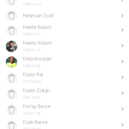
1988.04.24
Fehérvári Zsolt
Fekete Balázs
1984.04.10
Fekete Róbert
1984.01.05
Finta Krisztián
1996.10.08
Fodor Pál
1970.09.04
Fodor Zoltán
1981.09.03
Forray Bence
1994.07.28
Füzik Bence