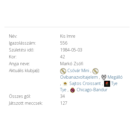
Név:
Kis Imre
Igazolásszám:
556
Születési idő:
1984-05-03
Kor:
42
Anyja neve:
Markó Zsófi
Aktuális klubja(i):
Csővár Mini
,
Ovibanazvoltajelem
,
Megálló
,
Sajtos Croissant
,
Tye
Tye
,
Chicago-Bandur
Összes gól:
34
Játszott meccsek:
127