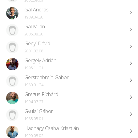
2002.09.09
Gál András
1989.04.20
Gál Milán
2005.08.20
Gényi Dávid
2001.02.08
Gergely Adrián
1995.11.21
Gerstenbrein Gábor
1980.01.24
Gregus Richárd
1994.07.27
Gyulai Gábor
1985.05.01
Hadnagy Csaba Krisztián
1990.08.02