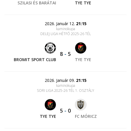
SZILASI ÉS BARÁTAI
TYE TYE
2026. Január 12.
21:15
kaminokupa
DELEJ LIGA HÉTFŐ 2025-26 TÉL
8
-
5
BROMIT SPORT CLUB
TYE TYE
2026. Január 09.
21:15
kaminokupa
SORI LIGA 2025-26 TÉL 1. OSZTÁLY
5
-
0
TYE TYE
FC MÓRICZ