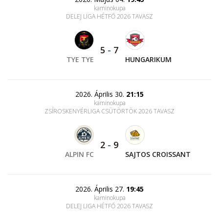
kaminokupa
DELEJ LIGA HÉTFŐ 2026 TAVASZ
5
-
7
TYE TYE
HUNGARIKUM
2026. Április 30.
21:15
kaminokupa
ZSÍROSKENYÉRLIGA CSÜTÖRTÖK 2026 TAVASZ
2
-
9
ALPIN FC
SAJTOS CROISSANT
2026. Április 27.
19:45
kaminokupa
DELEJ LIGA HÉTFŐ 2026 TAVASZ