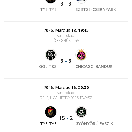
3
-
3
TYE TYE
SZBTSE-CSERNYABK
2026. Március 18.
19:45
kaminokupa
ÖREGFIÚK LIGA
3
-
3
GÓL TSZ
CHICAGO-BANDUR
2026. Március 16.
20:30
kaminokupa
DELEJ LIGA HÉTFŐ 2026 TAVASZ
15
-
2
TYE TYE
GYÖNYÖRŰ FASZIK