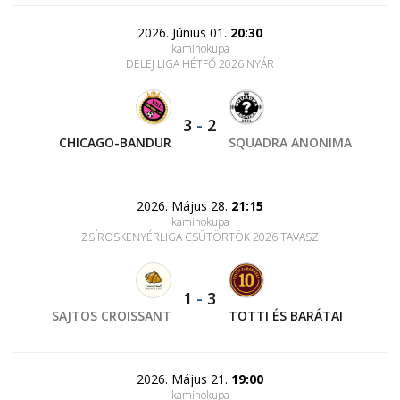
2026. Június 01.
20:30
kaminokupa
DELEJ LIGA HÉTFŐ 2026 NYÁR
3
-
2
CHICAGO-BANDUR
SQUADRA ANONIMA
2026. Május 28.
21:15
kaminokupa
ZSÍROSKENYÉRLIGA CSÜTÖRTÖK 2026 TAVASZ
1
-
3
SAJTOS CROISSANT
TOTTI ÉS BARÁTAI
2026. Május 21.
19:00
kaminokupa