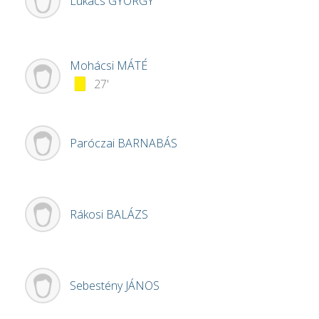
Lukács
GYÖRGY
Mohácsi
MÁTÉ
27'
Paróczai
BARNABÁS
Rákosi
BALÁZS
Sebestény
JÁNOS