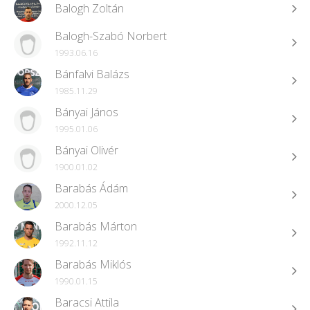
Balogh Zoltán
Balogh-Szabó Norbert
1993.06.16
Bánfalvi Balázs
1985.11.29
Bányai János
1995.01.06
Bányai Olivér
1900.01.02
Barabás Ádám
2000.12.05
Barabás Márton
1992.11.12
Barabás Miklós
1990.01.15
Baracsi Attila