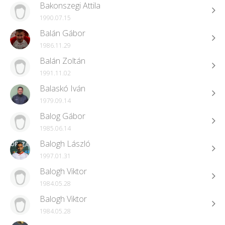
Bakonszegi Attila
1990.07.15
Balán Gábor
1986.11.29
Balán Zoltán
1991.11.02
Balaskó Iván
1979.09.14
Balog Gábor
1985.06.14
Balogh László
1997.01.31
Balogh Viktor
1984.05.28
Balogh Viktor
1984.05.28