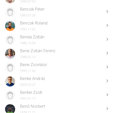
1990.07.03
Bencsik Péter
1983.07.29
Bencsik Roland
1995.11.02
Benda Zoltán
1980.10.09
Bene Zoltán Ferenc
1998.05.12
Bene Zsombor
1995.11.06
Benke András
2000.02.27
Benkei Zsolt
1991.01.17
Benő Norbert
1978.11.12