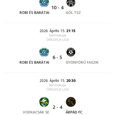
10
-
4
ROBI ÉS BARÁTAI
GÓL TSZ
2026. Április 15.
21:15
kaminokupa
ÖREGFIÚK LIGA
6
-
5
ROBI ÉS BARÁTAI
GYÖNYÖRŰ FASZIK
2026. Április 15.
20:30
kaminokupa
ÖREGFIÚK LIGA
2
-
4
VODKACSÁK SE
ÁRPÁD FC