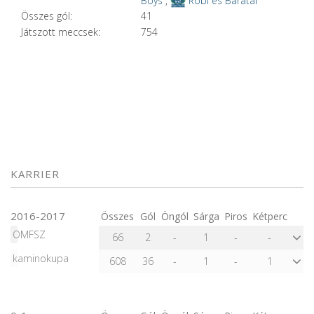
Boys
,
Robi és Barátai
Összes gól:
41
Játszott meccsek:
754
KARRIER
2016-2017
Összes
Gól
Öngól
Sárga
Piros
Kétperc
OMFSZ
66
2
-
1
-
-
kaminokupa
608
36
-
1
-
1