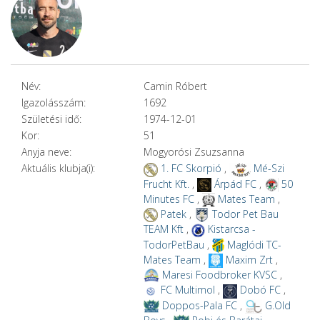
Név:
Camin Róbert
Igazolásszám:
1692
Születési idő:
1974-12-01
Kor:
51
Anyja neve:
Mogyorósi Zsuzsanna
Aktuális klubja(i):
1. FC Skorpió
,
Mé-Szi
Frucht Kft.
,
Árpád FC
,
50
Minutes FC
,
Mates Team
,
Patek
,
Todor Pet Bau
TEAM Kft
,
Kistarcsa -
TodorPetBau
,
Maglódi TC-
Mates Team
,
Maxim Zrt
,
Maresi Foodbroker KVSC
,
FC Multimol
,
Dobó FC
,
Doppos-Pala FC
,
G.Old