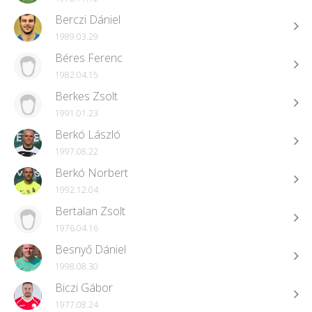
Berczi Dániel
1989.03.29
Béres Ferenc
1982.04.15
Berkes Zsolt
1991.01.23
Berkó László
1997.08.22
Berkó Norbert
1992.12.04
Bertalan Zsolt
1976.04.16
Besnyő Dániel
1998.08.30
Biczi Gábor
1977.08.24