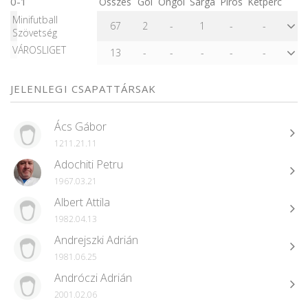
0-1
Összes
Gól
Öngól
Sárga
Piros
Kétperc
Minifutball
67
2
-
1
-
-
Szövetség
VÁROSLIGET
13
-
-
-
-
-
JELENLEGI CSAPATTÁRSAK
Ács Gábor
1211.21.11
Adochiti Petru
1967.03.21
Albert Attila
1982.04.13
Andrejszki Adrián
1981.06.25
Andróczi Adrián
2001.02.06