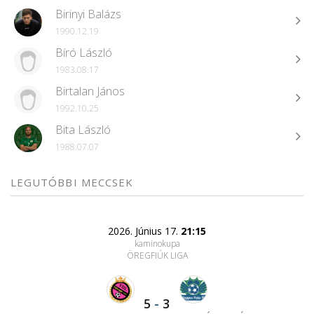
Birinyi Balázs
1990.12.19
Bíró László
1983.08.17
Birtalan János
1992.10.25
Bita László
1988.07.07
LEGUTÓBBI MECCSEK
2026. Június 17.
21:15
kaminokupa
ÖREGFIÚK LIGA
5
-
3