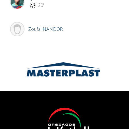
20'
Zoufal
NÁNDOR