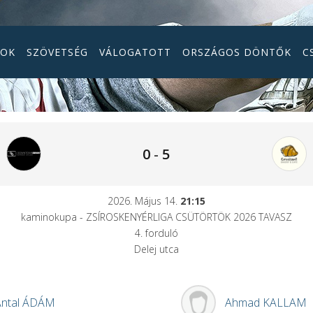
GOK
SZÖVETSÉG
VÁLOGATOTT
ORSZÁGOS DÖNTŐK
C
0
-
5
2026. Május 14.
21:15
kaminokupa - ZSÍROSKENYÉRLIGA CSÜTÖRTÖK 2026 TAVASZ
4. forduló
Delej utca
ntal
ÁDÁM
Ahmad
KALLAM