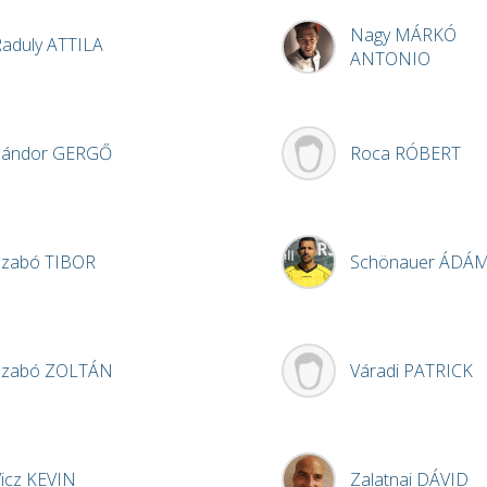
Nagy
MÁRKÓ
Raduly
ATTILA
ANTONIO
Sándor
GERGŐ
Roca
RÓBERT
Szabó
TIBOR
Schönauer
ÁDÁ
Szabó
ZOLTÁN
Váradi
PATRICK
icz
KEVIN
Zalatnai
DÁVID