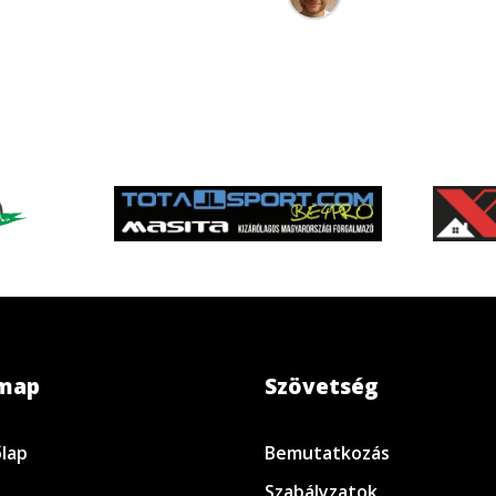
emap
Szövetség
lap
Bemutatkozás
Szabályzatok