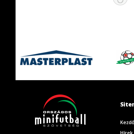
Sit
Kezdő
Hírek