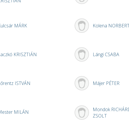
KRISZTIÁN
Kulcsár
MÁRK
Kolena
NORBER
Laczkó
KRISZTIÁN
Lángi
CSABA
Lőrentz
ISTVÁN
Májer
PÉTER
Mondok
RICHÁR
Mester
MILÁN
ZSOLT