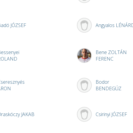
Badó
JÓZSEF
Angyalos
LÉNÁR
Bessenyei
Bene
ZOLTÁN
ROLAND
FERENC
Cseresznyés
Bodor
ÁRON
BENDEGÚZ
Draskóczy
JAKAB
Csirinyi
JÓZSEF