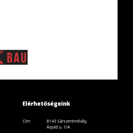
Elérhetőségeink
Cím:
8143 Sárszentmihály,
Árpád u. 1/A