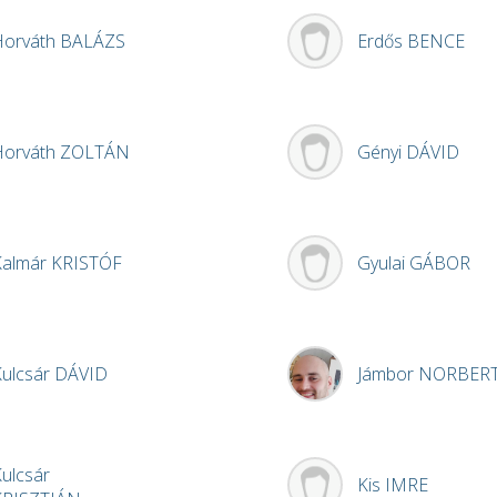
Horváth
BALÁZS
Erdős
BENCE
Horváth
ZOLTÁN
Gényi
DÁVID
Kalmár
KRISTÓF
Gyulai
GÁBOR
Kulcsár
DÁVID
Jámbor
NORBER
ulcsár
Kis
IMRE