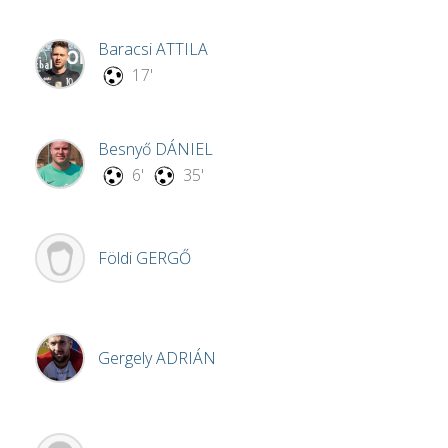
Baracsi
ATTILA
17'
Besnyő
DÁNIEL
6'
35'
Földi
GERGŐ
Gergely
ADRIÁN