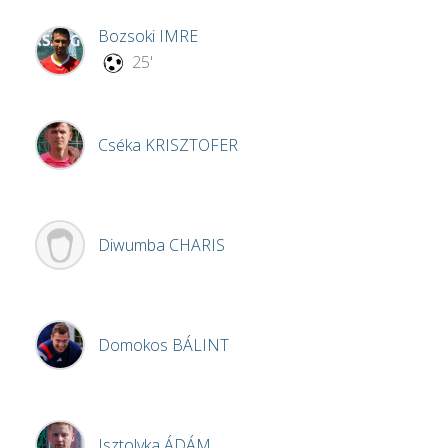
Bozsoki
IMRE
25'
Cséka
KRISZTOFER
Diwumba
CHARIS
Domokos
BÁLINT
Isztolyka
ÁDÁM