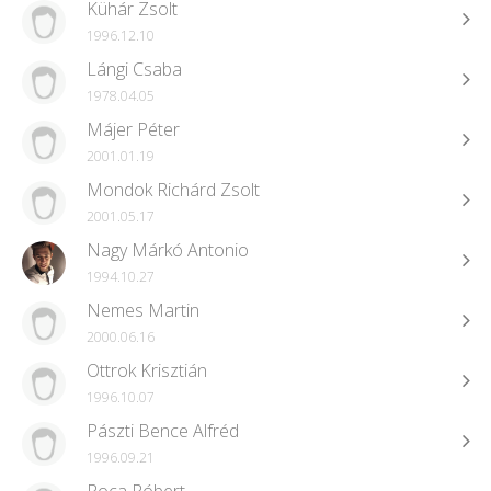
Kühár Zsolt
1996.12.10
Lángi Csaba
1978.04.05
Májer Péter
2001.01.19
Mondok Richárd Zsolt
2001.05.17
Nagy Márkó Antonio
1994.10.27
Nemes Martin
2000.06.16
Ottrok Krisztián
1996.10.07
Pászti Bence Alfréd
1996.09.21