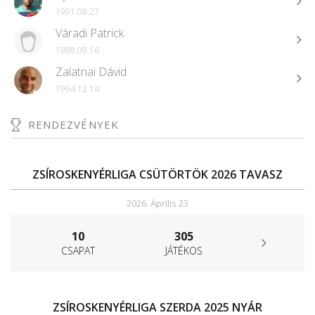
1991.08.27
Váradi Patrick
1988.09.16
Zalatnai Dávid
1994.12.14
RENDEZVÉNYEK
ZSÍROSKENYÉRLIGA CSÜTÖRTÖK 2026 TAVASZ
2026. Április 23
10
305
CSAPAT
JÁTÉKOS
ZSÍROSKENYÉRLIGA SZERDA 2025 NYÁR