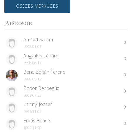
ÖSSZES MÉRKŐZÉS
JÁTÉKOSOK
Ahmad Kallam
1998.01.01
Angyalos Lénárd
1998.08.17
Bene Zoltán Ferenc
1998.05.12
Bodor Bendegúz
2003.07.23
Csirinyi József
1996.11.02
Erdős Bence
2002.11.20