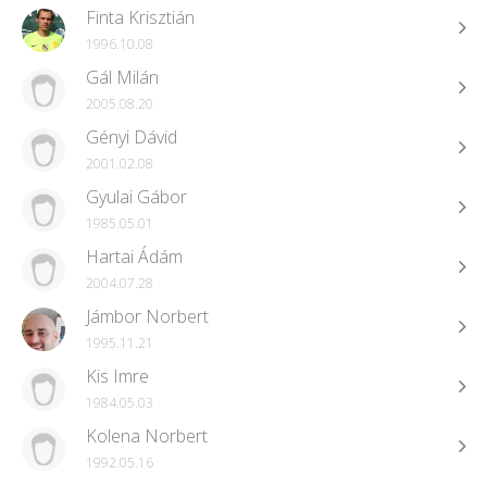
Finta Krisztián
1996.10.08
Gál Milán
2005.08.20
Gényi Dávid
2001.02.08
Gyulai Gábor
1985.05.01
Hartai Ádám
2004.07.28
Jámbor Norbert
1995.11.21
Kis Imre
1984.05.03
Kolena Norbert
1992.05.16