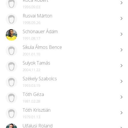
Roca Róbert
1996.09.03
Rusvai Márton
1998.09.26
Schönauer Ádám
1991.08.17
Sikula Álmos Bence
2001.01.10
Sulyok Tamás
2004.11.22
Székely Szabolcs
1993.03.19
Tóth Géza
1981.02.28
Tóth Krisztián
1979.01.13
Ujfalusi Roland