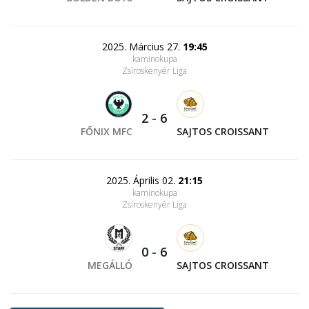
2025. Március 27.
19:45
kaminokupa
Zsíroskenyér Liga
2
-
6
FŐNIX MFC
SAJTOS CROISSANT
2025. Április 02.
21:15
kaminokupa
Zsíroskenyér Liga
0
-
6
MEGÁLLÓ
SAJTOS CROISSANT