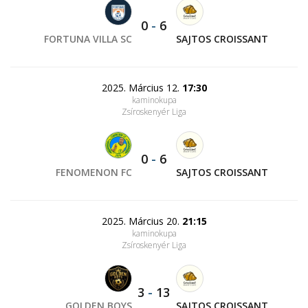
0
-
6
FORTUNA VILLA SC
SAJTOS CROISSANT
2025. Március 12.
17:30
kaminokupa
Zsíroskenyér Liga
0
-
6
FENOMENON FC
SAJTOS CROISSANT
2025. Március 20.
21:15
kaminokupa
Zsíroskenyér Liga
3
-
13
GOLDEN BOYS
SAJTOS CROISSANT