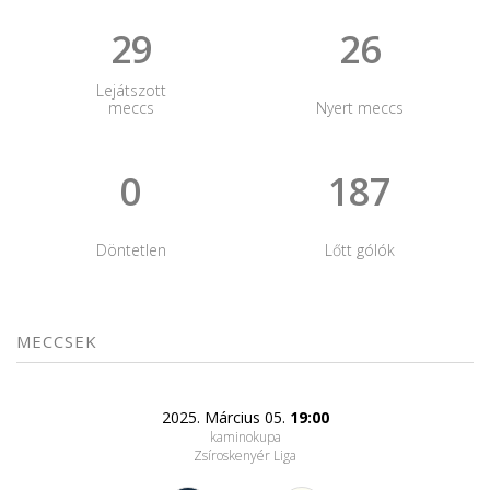
29
26
Lejátszott
meccs
Nyert meccs
0
187
Döntetlen
Lőtt gólók
MECCSEK
2025. Március 05.
19:00
kaminokupa
Zsíroskenyér Liga