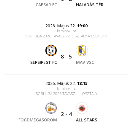
CAESAR FC
HALADÁS TÉR
2026. Május 22.
19:00
kaminokupa
SORI LIGA 2026 TAVASZ - 2. OSZTÁLY A CSOPORT
8
-
5
SEPSIPEST FC
MÁV VSC
2026. Május 22.
18:15
kaminokupa
SORI LIGA 2026 TAVASZ - 1. OSZTÁLY
2
-
4
FOGDMEGASÖRÖM
ALL STARS