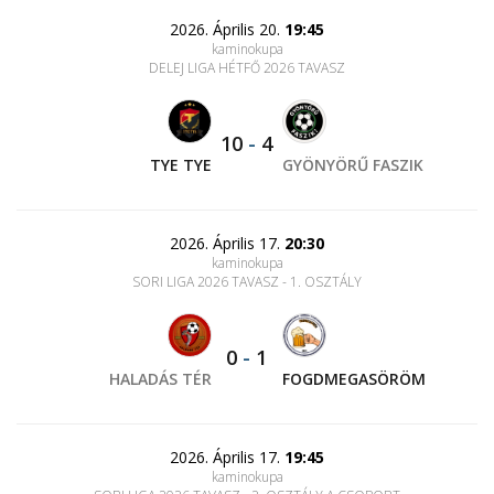
2026. Április 20.
19:45
kaminokupa
DELEJ LIGA HÉTFŐ 2026 TAVASZ
10
-
4
TYE TYE
GYÖNYÖRŰ FASZIK
2026. Április 17.
20:30
kaminokupa
SORI LIGA 2026 TAVASZ - 1. OSZTÁLY
0
-
1
HALADÁS TÉR
FOGDMEGASÖRÖM
2026. Április 17.
19:45
kaminokupa