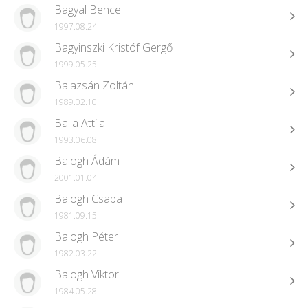
Bagyal Bence
1997.08.24
Bagyinszki Kristóf Gergő
1999.05.25
Balazsán Zoltán
1989.02.10
Balla Attila
1993.06.08
Balogh Ádám
2001.01.04
Balogh Csaba
1981.09.15
Balogh Péter
1982.03.22
Balogh Viktor
1984.05.28