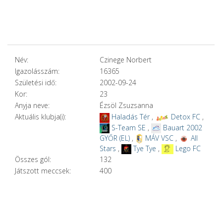
Név:
Czinege Norbert
Igazolásszám:
16365
Születési idő:
2002-09-24
Kor:
23
Anyja neve:
Ézsöl Zsuzsanna
Aktuális klubja(i):
Haladás Tér
,
Detox FC
,
S-Team SE
,
Bauart 2002
GYŐR (EL)
,
MÁV VSC
,
All
Stars
,
Tye Tye
,
Lego FC
Összes gól:
132
Játszott meccsek:
400