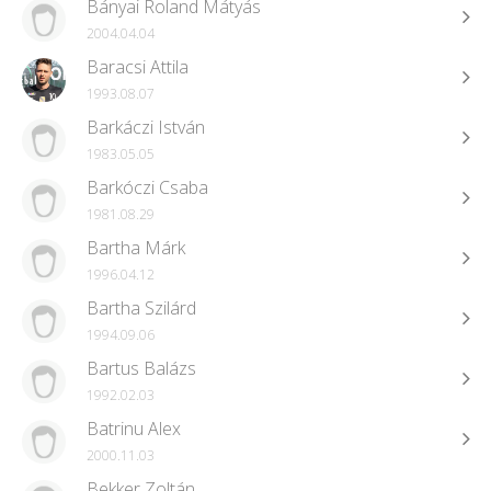
Bányai Roland Mátyás
2004.04.04
Baracsi Attila
1993.08.07
Barkáczi István
1983.05.05
Barkóczi Csaba
1981.08.29
Bartha Márk
1996.04.12
Bartha Szilárd
1994.09.06
Bartus Balázs
1992.02.03
Batrinu Alex
2000.11.03
Bekker Zoltán