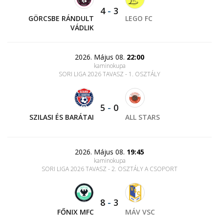
4
-
3
GÖRCSBE RÁNDULT
LEGO FC
VÁDLIK
2026. Május 08.
22:00
kaminokupa
SORI LIGA 2026 TAVASZ - 1. OSZTÁLY
5
-
0
SZILASI ÉS BARÁTAI
ALL STARS
2026. Május 08.
19:45
kaminokupa
SORI LIGA 2026 TAVASZ - 2. OSZTÁLY A CSOPORT
8
-
3
FŐNIX MFC
MÁV VSC