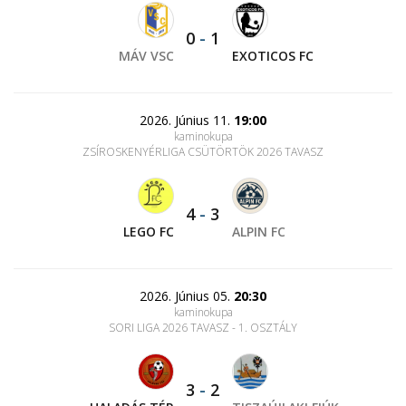
0
-
1
MÁV VSC
EXOTICOS FC
2026. Június 11.
19:00
kaminokupa
ZSÍROSKENYÉRLIGA CSÜTÖRTÖK 2026 TAVASZ
4
-
3
LEGO FC
ALPIN FC
2026. Június 05.
20:30
kaminokupa
SORI LIGA 2026 TAVASZ - 1. OSZTÁLY
3
-
2