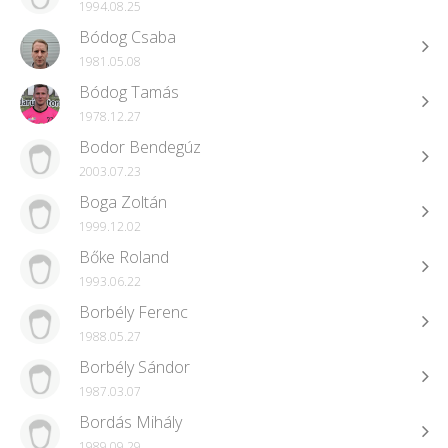
1994.08.25
Bódog Csaba
1981.05.08
Bódog Tamás
1978.12.27
Bodor Bendegúz
2003.07.23
Boga Zoltán
1999.12.02
Bőke Roland
1993.06.22
Borbély Ferenc
1988.05.27
Borbély Sándor
1987.03.07
Bordás Mihály
1989.09.29