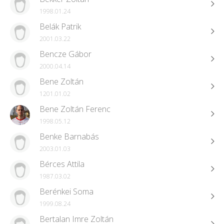
1998.01.24
Belák Patrik
2001.03.22
Bencze Gábor
2000.04.14
Bene Zoltán
1201.01.02
Bene Zoltán Ferenc
1998.05.12
Benke Barnabás
2003.01.03
Bérces Attila
1987.03.02
Berénkei Soma
1999.08.24
Bertalan Imre Zoltán