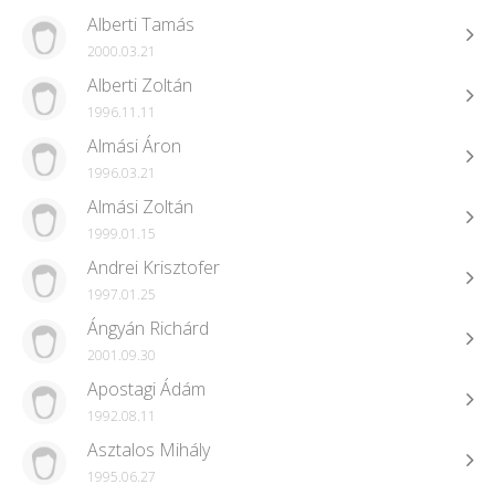
Alberti Tamás
2000.03.21
Alberti Zoltán
1996.11.11
Almási Áron
1996.03.21
Almási Zoltán
1999.01.15
Andrei Krisztofer
1997.01.25
Ángyán Richárd
2001.09.30
Apostagi Ádám
1992.08.11
Asztalos Mihály
1995.06.27