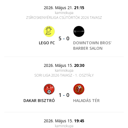
2026. Május 21.
21:15
kaminokupa
ZSÍROSKENYÉRLIGA CSÜTÖRTÖK 2026 TAVASZ
5
-
0
LEGO FC
DOWNTOWN BROS'
BARBER SALON
2026. Május 15.
20:30
kaminokupa
SORI LIGA 2026 TAVASZ - 1. OSZTÁLY
1
-
0
DAKAR BISZTRÓ
HALADÁS TÉR
2026. Május 15.
19:45
kaminokupa