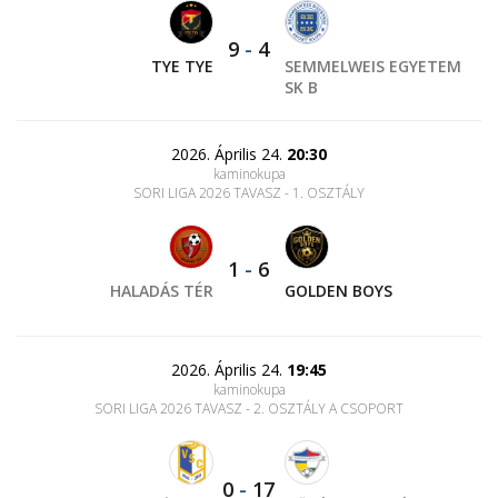
9
-
4
TYE TYE
SEMMELWEIS EGYETEM
SK B
2026. Április 24.
20:30
kaminokupa
SORI LIGA 2026 TAVASZ - 1. OSZTÁLY
1
-
6
HALADÁS TÉR
GOLDEN BOYS
2026. Április 24.
19:45
kaminokupa
SORI LIGA 2026 TAVASZ - 2. OSZTÁLY A CSOPORT
0
-
17