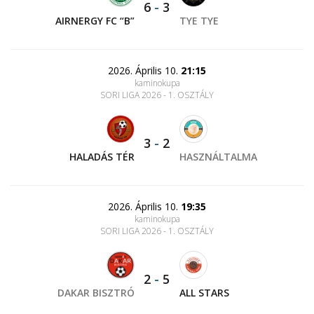
6
-
3
AIRNERGY FC “B”
TYE TYE
2026. Április 10.
21:15
kaminokupa
SORI LIGA 2026 - 1. OSZTÁLY
3
-
2
HALADÁS TÉR
HASZNÁLTALMA
2026. Április 10.
19:35
kaminokupa
SORI LIGA 2026 - 1. OSZTÁLY
2
-
5
DAKAR BISZTRÓ
ALL STARS