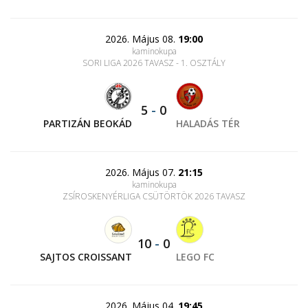
2026. Május 08.
19:00
kaminokupa
SORI LIGA 2026 TAVASZ - 1. OSZTÁLY
5
-
0
PARTIZÁN BEOKÁD
HALADÁS TÉR
2026. Május 07.
21:15
kaminokupa
ZSÍROSKENYÉRLIGA CSÜTÖRTÖK 2026 TAVASZ
10
-
0
SAJTOS CROISSANT
LEGO FC
2026. Május 04.
19:45