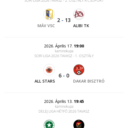
SORI LIGA 2026 TAVASZ - 2. OSZTÁLY A CSOPORT
2
-
13
MÁV VSC
ALIBI TK
2026. Április 17.
19:00
kaminokupa
SORI LIGA 2026 TAVASZ - 1. OSZTÁLY
6
-
0
ALL STARS
DAKAR BISZTRÓ
2026. Április 13.
19:45
kaminokupa
DELEJ LIGA HÉTFŐ 2026 TAVASZ