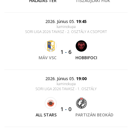
HALADÁS TÉR
TISZAÚJLAKI FIÚK
2026. Június 05.
19:45
kaminokupa
SORI LIGA 2026 TAVASZ - 2. OSZTÁLY A CSOPORT
1
-
6
MÁV VSC
HOBBIFOCI
2026. Június 05.
19:00
kaminokupa
SORI LIGA 2026 TAVASZ - 1. OSZTÁLY
1
-
0
ALL STARS
PARTIZÁN BEOKÁD