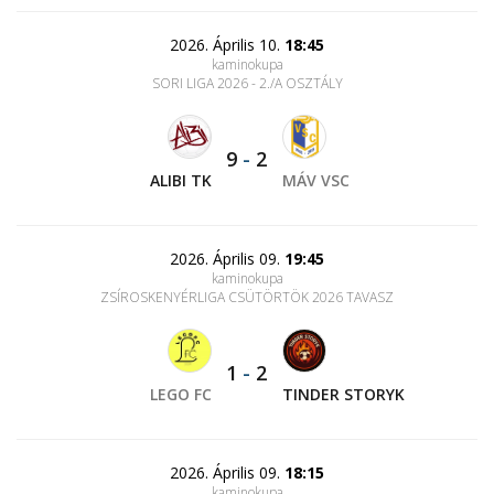
2026. Április 10.
18:45
kaminokupa
SORI LIGA 2026 - 2./A OSZTÁLY
9
-
2
ALIBI TK
MÁV VSC
2026. Április 09.
19:45
kaminokupa
ZSÍROSKENYÉRLIGA CSÜTÖRTÖK 2026 TAVASZ
1
-
2
LEGO FC
TINDER STORYK
2026. Április 09.
18:15
kaminokupa