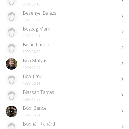
2006.03.10
Besenyei Balázs
1997.05.29
Bezzeg Márk
1997.03.31
Bihari László
2000.06.30
Bita Mátyás
1994.01.07
Bitai Ernő
1987.06.11
Blazsán Tamás
1995.11.27
Bódi Bence
1995.06.21
Bodnár Richárd