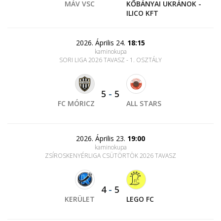
MÁV VSC
KŐBÁNYAI UKRÁNOK -
ILICO KFT
2026. Április 24.
18:15
kaminokupa
SORI LIGA 2026 TAVASZ - 1. OSZTÁLY
5
-
5
FC MÓRICZ
ALL STARS
2026. Április 23.
19:00
kaminokupa
ZSÍROSKENYÉRLIGA CSÜTÖRTÖK 2026 TAVASZ
4
-
5
KERÜLET
LEGO FC