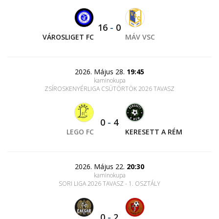
16
-
0
VÁROSLIGET FC
MÁV VSC
2026. Május 28.
19:45
kaminokupa
ZSÍROSKENYÉRLIGA CSÜTÖRTÖK 2026 TAVASZ
0
-
4
LEGO FC
KERESETT A RÉM
2026. Május 22.
20:30
kaminokupa
SORI LIGA 2026 TAVASZ - 1. OSZTÁLY
0
-
2