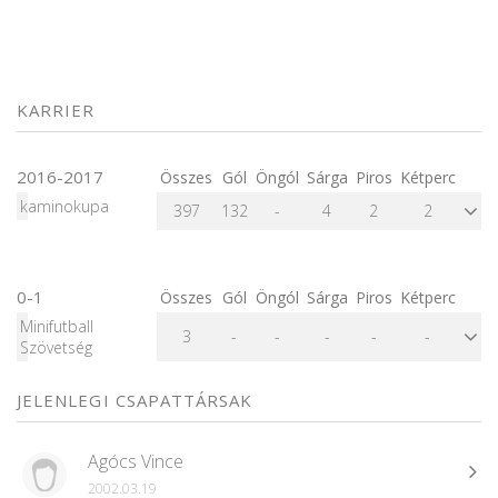
KARRIER
2016-2017
Összes
Gól
Öngól
Sárga
Piros
Kétperc
kaminokupa
397
132
-
4
2
2
0-1
Összes
Gól
Öngól
Sárga
Piros
Kétperc
Minifutball
3
-
-
-
-
-
Szövetség
JELENLEGI CSAPATTÁRSAK
Agócs Vince
2002.03.19