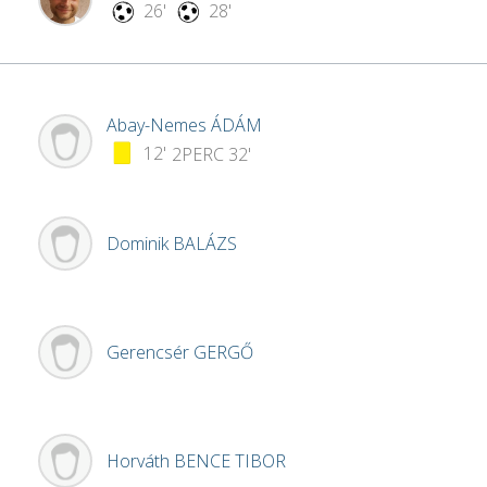
26'
28'
Abay-Nemes
ÁDÁM
12'
2PERC
32'
Dominik
BALÁZS
Gerencsér
GERGŐ
Horváth
BENCE TIBOR