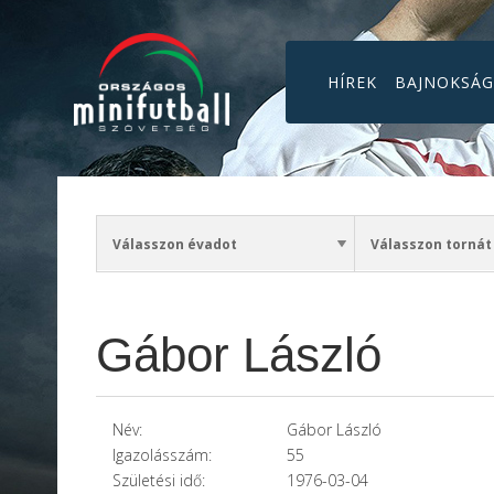
HÍREK
BAJNOKSÁ
Gábor László
Név:
Gábor László
Igazolásszám:
55
Születési idő:
1976-03-04