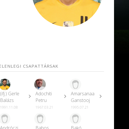
JELENLEGI CSAPATTÁRSAK
(ifj.) Gerle
Adochiti
Amarsanaa
Balázs
Petru
Ganstooj
1991.11.08
1967.03.21
1995.07.21
Andróczi
Babos
Bakó