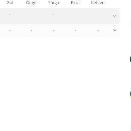
Gól
Öngól
Sárga
Piros
Kétperc
1
-
1
-
-
-
-
-
-
-