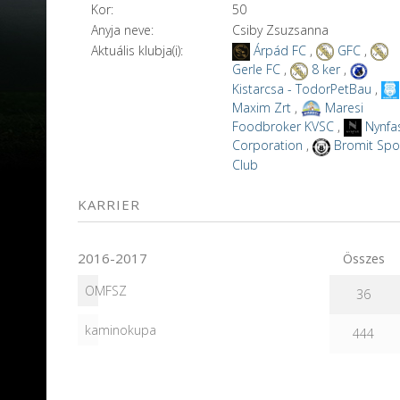
Kor:
50
Anyja neve:
Csiby Zsuzsanna
Aktuális klubja(i):
Árpád FC
,
GFC
,
Gerle FC
,
8 ker
,
Kistarcsa - TodorPetBau
,
Maxim Zrt
,
Maresi
Foodbroker KVSC
,
Nynfa
Corporation
,
Bromit Spo
Club
KARRIER
2016-2017
Összes
OMFSZ
36
kaminokupa
444