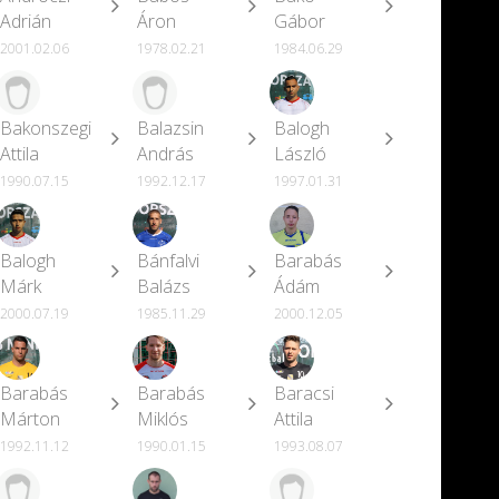
Adrián
Áron
Gábor
2001.02.06
1978.02.21
1984.06.29
Bakonszegi
Balazsin
Balogh
Attila
András
László
1990.07.15
1992.12.17
1997.01.31
Balogh
Bánfalvi
Barabás
Márk
Balázs
Ádám
2000.07.19
1985.11.29
2000.12.05
Barabás
Barabás
Baracsi
Márton
Miklós
Attila
1992.11.12
1990.01.15
1993.08.07