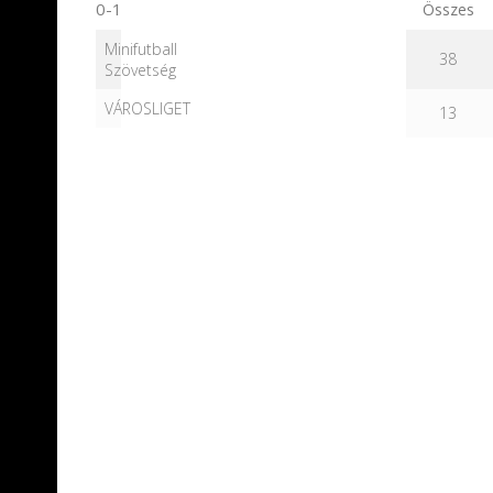
0-1
Összes
Minifutball
38
Szövetség
VÁROSLIGET
13