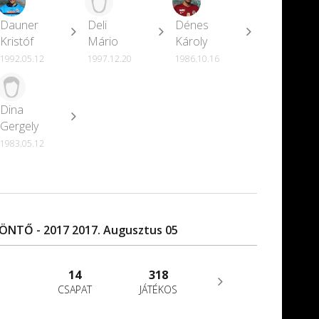
Dauner
Deli
Dénes
Kristóf
Mário
Károly
1992.05.12
1997.12.20
1986.10.16
Dina
Gergely
1983.05.12
ÖNTŐ - 2017 2017. Augusztus 05
14
318
CSAPAT
JÁTÉKOS