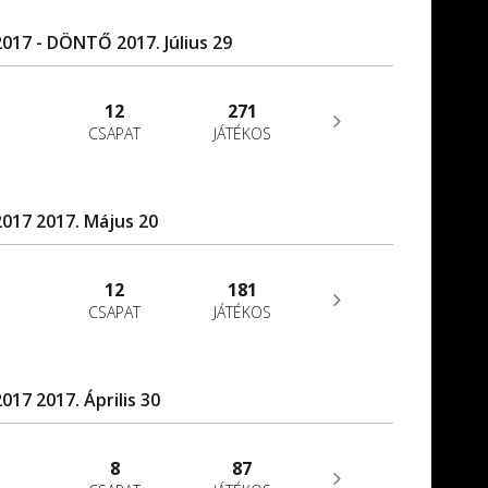
17 - DÖNTŐ 2017. Július 29
12
271
CSAPAT
JÁTÉKOS
017 2017. Május 20
12
181
CSAPAT
JÁTÉKOS
17 2017. Április 30
8
87