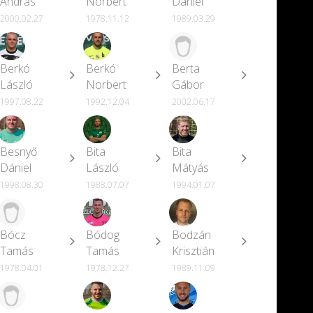
András
Norbert
Dániel
2000.02.27
1978.11.12
1989.03.29
Berkó
Berkó
Berta
László
Norbert
Gábor
1997.08.22
1992.12.04
2002.06.17
Besnyő
Bita
Bita
Dániel
László
Mátyás
1998.08.30
1988.07.07
1994.01.07
Bócz
Bódog
Bodzán
Tamás
Tamás
Krisztián
1978.04.01
1978.12.27
1989.11.09