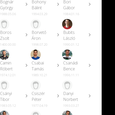
Bognár
Bohony
Bori
György
Bálint
Gábor
1988.05.06
1994.03.29
1984.01.16
Boros
Borvető
Bubits
Zsolt
Áron
László
1400.00.00
1998.07.20
1990.01.12
Camin
Csabai
Csanádi
Róbert
Tamás
Bence
1974.12.01
1989.10.21
1996.11.11
Csányi
Csiszér
Danyi
Tibor
Péter
Norbert
1983.05.12
1977.04.19
1993.03.27