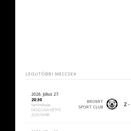
LEGUTÓBBI MECCSEK
2026. Július 27.
20:30
BROMIT
2
kaminokupa
SPORT CLUB
DELEJ LIGA HÉTFŐ
2026 NYÁR