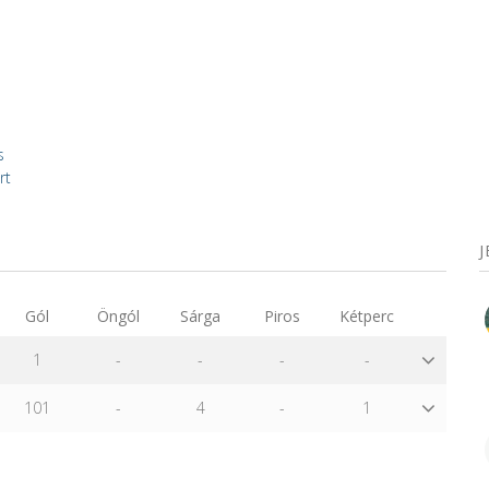
s
rt
Gól
Öngól
Sárga
Piros
Kétperc
1
-
-
-
-
101
-
4
-
1