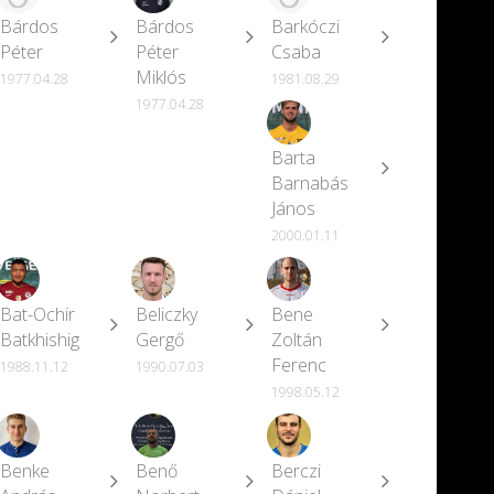
Bárdos
Bárdos
Barkóczi
Péter
Péter
Csaba
Miklós
1977.04.28
1981.08.29
1977.04.28
Barta
Barnabás
János
2000.01.11
Bat-Ochir
Beliczky
Bene
Batkhishig
Gergő
Zoltán
Ferenc
1988.11.12
1990.07.03
1998.05.12
Benke
Benő
Berczi