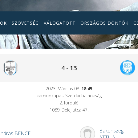
GOK
SZÖVETSÉG
VÁLOGATOTT
ORSZÁGOS DÖNTŐK
C
4
-
13
2023. Március 08.
18:45
kaminokupa - Szerdai bajnokság
2. forduló
1089. Delej utca 47.
Bakonszegi
András
BENCE
ATTILA