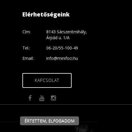
Elérhetőségeink
Cím:
8143 Sárszentmihály,
Árpád u. 1/A
Tel.:
06-20/55-100-49
Email:
info@minifoci.hu
KAPCSOLAT
ÉRTETTEM, ELFOGADOM