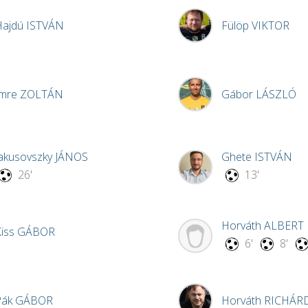
Hajdú
ISTVÁN
Fülöp
VIKTOR
Imre
ZOLTÁN
Gábor
LÁSZLÓ
akusovszky
JÁNOS
Ghete
ISTVÁN
26'
13'
Horváth
ALBERT
Kiss
GÁBOR
6'
8'
Pák
GÁBOR
Horváth
RICHÁR