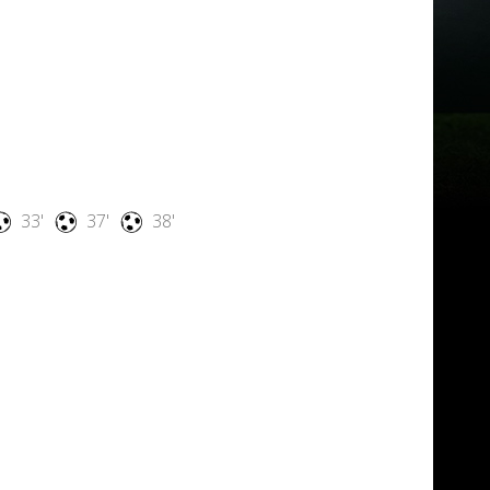
33'
37'
38'