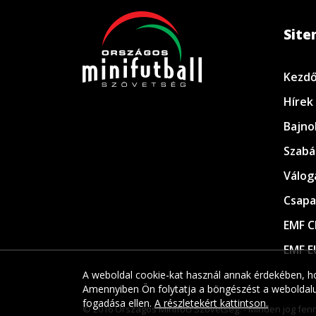
Sit
Kezdő
Hírek
Bajno
Szabá
Válog
Csapa
EMF C
EMF E
A weboldal cookie-kat használ annak érdekében, ho
Amennyiben Ön folytatja a böngészést a weboldalun
fogadása ellen.
A részletekért kattintson.
© 2016 Országos Minifoci Szövetség. - Minden jog fenn