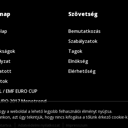
emap
Szövetség
lap
Bemutatkozás
Szabályzatok
kságok
Tagok
lyzat
Elnökség
atott
Elérhetőség
tok
L / EMF EURO CUP
URO 2017 Menetrend
gy a weboldal a lehető legjobb felhasználói élményt nyújtsa.
kon, azt úgy tekintjük, hogy nincs kifogása a tőlünk érkező cookie-k
tartva.
Adatvédelmi nyilatkozat
Impresszum