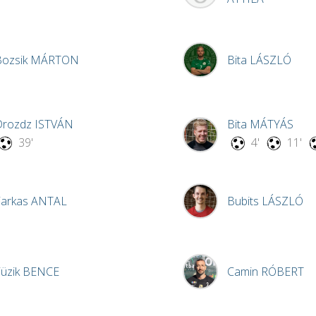
Bozsik
MÁRTON
Bita
LÁSZLÓ
Drozdz
ISTVÁN
Bita
MÁTYÁS
39'
4'
11'
Farkas
ANTAL
Bubits
LÁSZLÓ
üzik
BENCE
Camin
RÓBERT