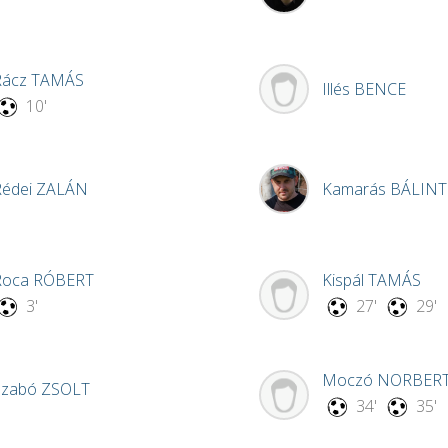
Rácz
TAMÁS
Illés
BENCE
10'
Rédei
ZALÁN
Kamarás
BÁLINT
Roca
RÓBERT
Kispál
TAMÁS
3'
27'
29'
Moczó
NORBER
Szabó
ZSOLT
34'
35'