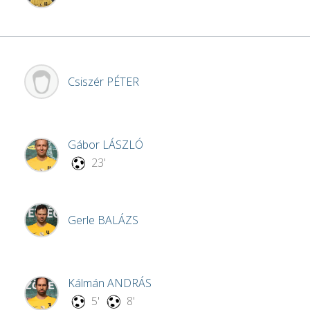
Csiszér
PÉTER
Gábor
LÁSZLÓ
23'
Gerle
BALÁZS
Kálmán
ANDRÁS
5'
8'