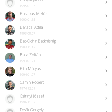
1995.01.06
Barabás Miklós
1990.01.15
Baracsi Attila
1993.08.07
Bat-Ochir Batkhishig
1988.11.12
Bata Zoltán
1993.01.21
Bita Mátyás
1994.01.07
Camin Róbert
1974.12.01
Csirinyi József
1996.11.02
Deák Gergely