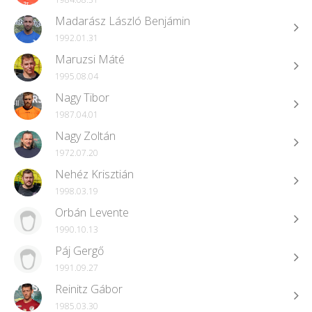
Madarász László Benjámin
1992.01.31
Maruzsi Máté
1995.08.04
Nagy Tibor
1987.04.01
Nagy Zoltán
1972.07.20
Nehéz Krisztián
1998.03.19
Orbán Levente
1990.10.13
Páj Gergő
1991.09.27
Reinitz Gábor
1985.03.30