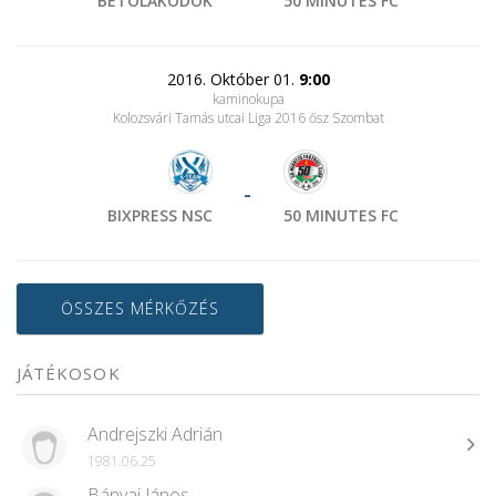
BETOLAKODÓK
50 MINUTES FC
2016. Október 01.
9:00
kaminokupa
Kolozsvári Tamás utcai Liga 2016 ősz Szombat
-
BIXPRESS NSC
50 MINUTES FC
ÖSSZES MÉRKŐZÉS
JÁTÉKOSOK
Andrejszki Adrián
1981.06.25
Bányai János