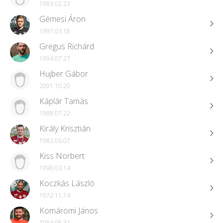
1983.02.23
Gémesi Áron
1997.03.18
Gregus Richárd
1994.07.27
Hujber Gábor
2001.10.20
Káplár Tamás
1988.07.22
Király Krisztián
1982.06.07
Kiss Norbert
1990.03.14
Koczkás László
1972.11.14
Komáromi János
1984.08.31