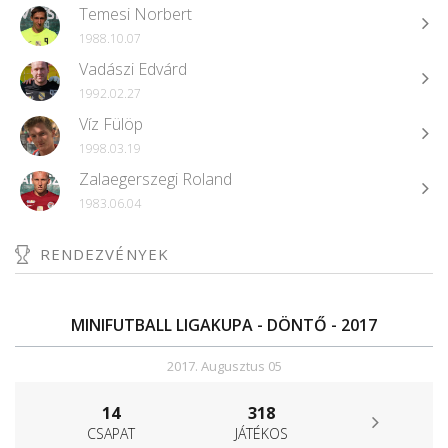
Temesi Norbert
1988.10.07
Vadászi Edvárd
1992.02.27
Víz Fülöp
1998.03.19
Zalaegerszegi Roland
1983.06.04
RENDEZVÉNYEK
MINIFUTBALL LIGAKUPA - DÖNTŐ - 2017
2017. Augusztus 05
14
318
CSAPAT
JÁTÉKOS