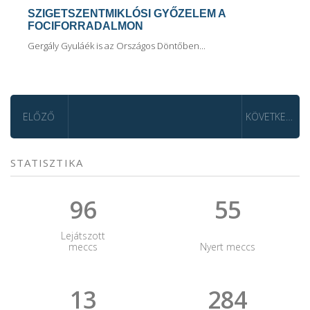
SZIGETSZENTMIKLÓSI GYŐZELEM A
FOCIFORRADALMON
Gergály Gyuláék is az Országos Döntőben...
ELŐZŐ
KÖVETKEZŐ
STATISZTIKA
96
55
Lejátszott
meccs
Nyert meccs
13
284