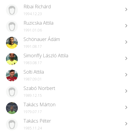
Ribai Richárd
1994.12.23
Ruzicska Attila
1991.01.06
Schönauer Ádám
1991.08.17
Simonffy László Attila
1983.08.17
Solti Attila
1987.09.01
Szabó Norbert
1989.12.15
Takács Márton
1979.07.17
Takács Péter
1985.11.24