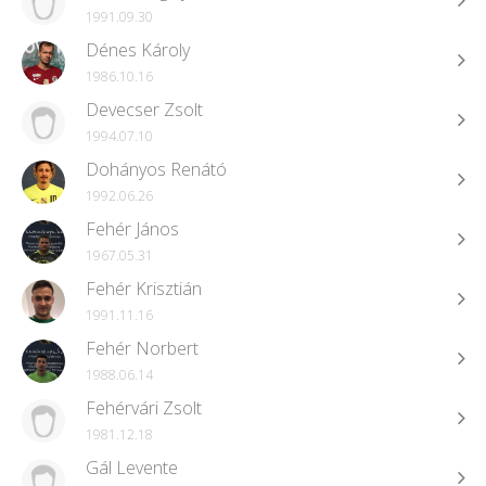
1991.09.30
Dénes Károly
1986.10.16
Devecser Zsolt
1994.07.10
Dohányos Renátó
1992.06.26
Fehér János
1967.05.31
Fehér Krisztián
1991.11.16
Fehér Norbert
1988.06.14
Fehérvári Zsolt
1981.12.18
Gál Levente