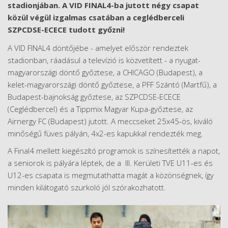
stadionjában. A VID FINAL4-ba jutott négy csapat
közül végül izgalmas csatában a ceglédberceli
SZPCDSE-ECECE tudott győzni!
A VID FINAL4 döntőjébe - amelyet először rendeztek
stadionban, ráadásul a televízió is közvetített - a nyugat-
magyarországi döntő győztese, a CHICAGO (Budapest), a
kelet-magyarországi döntő győztese, a PFF Szántó (Martfű), a
Budapest-bajnokság győztese, az SZPCDSE-ECECE
(Ceglédbercel) és a Tippmix Magyar Kupa-győztese, az
Airnergy FC (Budapest) jutott. A meccseket 25x45-ös, kiváló
minőségű füves pályán, 4x2-es kapukkal rendezték meg.
A Final4 mellett kiegészító programok is színesítették a napot,
a seniorok is pályára léptek, de a III. Kerületi TVE U11-es és
U12-es csapata is megmutathatta magát a közönségnek, így
minden kilátogató szurkoló jól szórakozhatott.