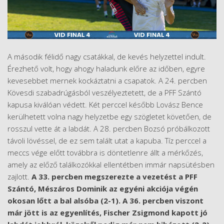
A második félidő nagy csatákkal, de kevés helyzettel indult.
Érezhető volt, hogy ahogy haladunk előre az időben, egyre
kevesebbet mernek kockáztatni a csapatok. A 24. percben
Kövesdi szabadrúgásból veszélyeztetett, de a PFF Szántó
kapusa kiválóan védett. Két perccel később Lovász Bence
kerülhetett volna nagy helyzetbe egy szögletet követően, de
rosszul vette át a labdát. A 28. percben Bozsó próbálkozott
távoli lövéssel, de ez sem talált utat a kapuba. Tíz perccel a
meccs vége előtt továbbra is döntetlenre állt a mérkőzés,
amely az előző találkozókkal ellentétben immár napsütésben
zajlott.
A 33. percben megszerezte a vezetést a PFF
Szántó, Mészáros Dominik az egyéni akciója végén
okosan lőtt a bal alsóba (2-1). A 36. percben viszont
már jött is az egyenlítés, Fischer Zsigmond kapott jó