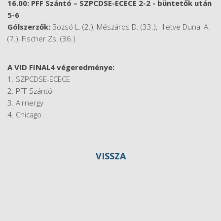
16.00: PFF Szántó – SZPCDSE-ECECE 2-2 - büntetők után
5-6
Gólszerzők:
Bozsó L. (2.), Mészáros D. (33.), illetve Dunai A.
(7.), Fischer Zs. (36.)
A VID FINAL4 végeredménye:
1. SZPCDSE-ECECE
2. PFF Szántó
3. Airnergy
4. Chicago
VISSZA