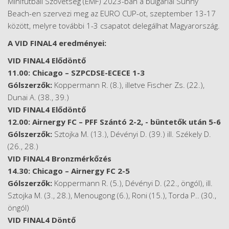
Minifutball Szövetség (EMF) 2023-ban a bulgáriai Sunny
Beach-en szervezi meg az EURO CUP-ot, szeptember 13-17
között, melyre további 1-3 csapatot delegálhat Magyarország.
A VID FINAL4 eredményei:
VID FINAL4 Elődöntő
11.00: Chicago – SZPCDSE-ECECE 1-3
Gólszerzők:
Koppermann R. (8.), illetve Fischer Zs. (22.),
Dunai A. (38., 39.)
VID FINAL4 Elődöntő
12.00: Airnergy FC – PFF Szántó 2-2, - büntetők után 5-6
Gólszerzők:
Sztojka M. (13.), Dévényi D. (39.) ill. Székely D.
(26., 28.)
VID FINAL4 Bronzmérkőzés
14.30: Chicago – Airnergy FC 2-5
Gólszerzők:
Koppermann R. (5.), Dévényi D. (22., öngól), ill.
Sztojka M. (3., 28.), Menougong (6.), Roni (15.), Torda P.. (30.,
öngól)
VID FINAL4 Döntő