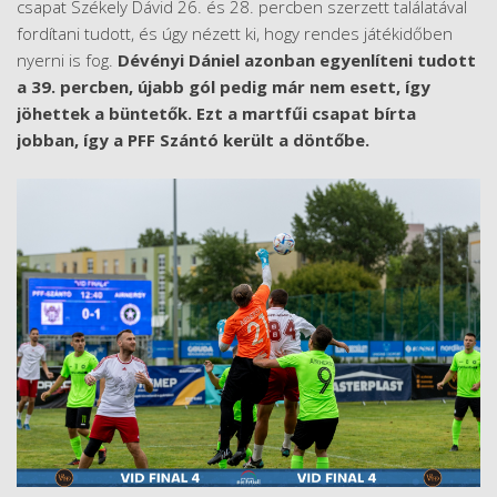
csapat Székely Dávid 26. és 28. percben szerzett találatával
fordítani tudott, és úgy nézett ki, hogy rendes játékidőben
nyerni is fog.
Dévényi Dániel azonban egyenlíteni tudott
a 39. percben, újabb gól pedig már nem esett, így
jöhettek a büntetők. Ezt a martfűi csapat bírta
jobban, így a PFF Szántó került a döntőbe.