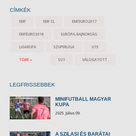
CÍMKÉK
EMF
EMF CL
EMFEURO2017
EMFEURO2018
EURÓPA-BAJNOKSÁG
LIGAKUPA
SZUPERLIGA
U19
TÖBB »
U21
VÁLOGATOTT
LEGFRISSEBBEK
MINIFUTBALL MAGYAR
KUPA
2025. Július 09.
A SZILASI ÉS BARÁTAI