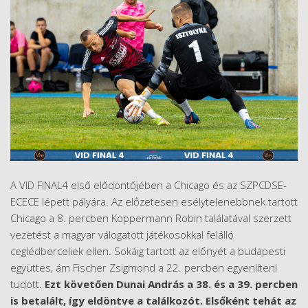
A VID FINAL4 első elődöntőjében a Chicago és az SZPCDSE-
ECECE lépett pályára. Az előzetesen esélytelenebbnek tartott
Chicago a 8. percben Koppermann Robin találatával szerzett
vezetést a magyar válogatott játékosokkal felálló
ceglédberceliek ellen. Sokáig tartott az előnyét a budapesti
együttes, ám Fischer Zsigmond a 22. percben egyenlíteni
tudott.
Ezt követően Dunai András a 38. és a 39. percben
is betalált, így eldöntve a találkozót. Elsőként tehát az