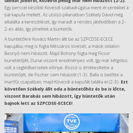
labdát jobbról, közelről pedig már nem hibázott (2-2).
Egy perccel később Kövesdi szabadrúgása ment el centikkel a
bal kapufa mellett. Az utolsó pillanatban Székely Dávid még
eltalálta a keresztlécet, így maradt a rendes játékidőben a 2-
2-es állás, így jöhettek a büntetők.
A büntetőkre Kovács Martin állt be az SZPCDSE-ECECE
kapujába, meg is fogta Mészáros lövését, a másik oldalon
Besnyő nem hibázott. Majd Bohony fogta meg Ficsor
bünetetőjét, Dunai viszont eredményes volt, így már kétgólos
volt a ceglédberceliek előnye. Bozsó is értékesítette a
büntetőjét, de Fischer sem hibázott (1-3). Balla is belőtte a
martfűi csapatban, majd Kövesdi a kapufát találta el (2-3).
Ezt
követően Székely állt oda a büntetőhöz és be is lőtte,
viszont Barabás sem hibázott, így büntetők után
bajnok lett az SZPCDSE-ECECE!