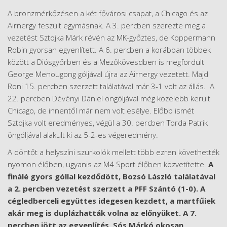
A bronzmérkőzésen a két fővárosi csapat, a Chicago és az
Airnergy feszült egymásnak. A 3. percben szerezte meg a
vezetést Sztojka Márk révén az MK-győztes, de Koppermann
Robin gyorsan egyenlített. A 6. percben a korábban többek
között a Diósgyőrben és a Mezőkövesdben is megfordult
George Menougong góljával újra az Airnergy vezetett. Majd
Roni 15. percben szerzett találatával már 3-1 volt az állás. A
22. percben Dévényi Dániel öngóljával még közelebb került
Chicago, de innentől már nem volt esélye. Előbb ismét
Sztojka volt eredményes, végül a 30. percben Torda Patrik
öngóljával alakult ki az 5-2-es végeredmény.
A döntőt a helyszíni szurkolók mellett több ezren követhették
nyomon élőben, ugyanis az M4 Sport élőben közvetítette.
A
finálé gyors góllal kezdődött, Bozsó László találatával
a 2. percben vezetést szerzett a PFF Szántó (1-0). A
cégledberceli együttes idegesen kezdett, a martfűiek
akár meg is duplázhatták volna az előnyüket. A 7.
percben jött az egyenlítés, Sós Márkó okosan