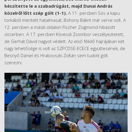
készítette le a szabadrúgást, majd Dunai András
közelről lőtt szép gólt (1-1).
A 11. percben Sós a kapu
torkából mentett hatalmasat, Bohony Bálint már verve volt. A
12. percben a másik oldalon Fischer Zsigmond hibázott
ziccerben. A 17. percben Kövesdi Zsombor veszélyeztetett,
de Gerhát Dávid nagyot védett. Az első félidő hajrájában két
nagy lehetősége is volt az SZPCDSE-ECECE együttesének, de
Besnyő Dániel és Hrabovszki Zoltán sem tudott gólt
szerezni.