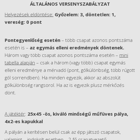
ÁLTALÁNOS VERSENYSZABÁLYZAT
Helyezések eldöntése:
Győzelem: 3, döntetlen: 1,
vereség: 0 pont
Pontegyenlőség esetén
– több csapat azonos pontszáma
esetén is –
az egymás elleni eredmények döntenek.
Három vagy több csapat azonos pontszáma esetén –
mini
tabella alapján
– csak a három (vagy több) csapat egymás
elleni eredménye a mérvadó (pont, gólkülönbség, több rúgott
gól sorrendben). Ha minden egyezik, akkor az abszolút
gólkülönbség rangsorol. Ha az is egyezik plusz mérkőzés
dönt.
A játéktér
:
25x45 -ös, kiváló minőségű műfüves pálya,
4x2-es kapukkal
A pályán a kerítésen belül csak az épp játszó csapatok,
valamint – indokolt esetben – 2 fő csapatvezető