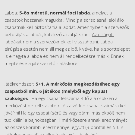
Labda:
5-ös méretű, normál foci labda
, amelyet
a
csapatok hozzanak magukkal.
Mindig a sorsolásnál elöl álló
csapatnak kell biztosítania a labdát. Amennyiben a szervezők
biztosítják a labdát, kötelező azzal játszani.
Az elrúgott
labdákat nem a szervezőknek kell visszahozni
. Labda
elrúgása esetén nem áll meg az idő, kivéve, ha a sporttelepet
is elhagyta a labda és nem áll rendelkezésre másik. Ennek
megítélése a játékvezető hatásköre.
Játékrendszer:
5+1. A mérkőzés megkezdéséhez egy
csapatból min. 6 játékos (melyből egy kapus)
szükséges
. Ha egy csapat létszáma 4 fő alá csökken a
mérkőzést be kell szüntetni és a vétlen csapat számára kell
jóváírni! Ha egy csapat (sérülés vagy bármi más okból) nem
tud kiállni a bajnokságban 1 mérkőzésre annak eredményét
az összes korábbi eredménnyel együtt (3 ponttal és 5-0-s
gólkülönbséggel) az ellenfelek javára írjuk jóvá!