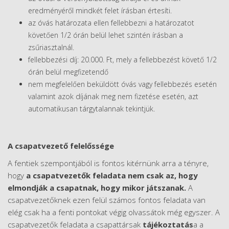
eredményéről mindkét felet írásban értesíti.
az óvás határozata ellen fellebbezni a határozatot
követően 1/2 órán belül lehet szintén írásban a
zsűriasztalnál.
fellebbezési díj: 20.000. Ft, mely a fellebbezést követő 1/2
órán belül megfizetendő
nem megfelelően beküldött óvás vagy fellebbezés esetén
valamint azok díjának meg nem fizetése esetén, azt
automatikusan tárgytalannak tekintjük.
A csapatvezető felelőssége
A fentiek szempontjából is fontos kitérnünk arra a tényre,
hogy
a csapatvezetők feladata nem csak az, hogy
elmondják a csapatnak, hogy mikor játszanak.
A
csapatvezetőknek ezen felül számos fontos feladata van
elég csak ha a fenti pontokat végig olvassátok még egyszer. A
csapatvezetők feladata a csapattársak
tájékoztatás
a a