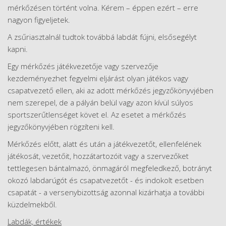
mérkőzésen történt volna. Kérem – éppen ezért – erre
nagyon figyeljetek.
A zsűriasztalnál tudtok továbbá labdát fújni, elsősegélyt
kapni.
Egy mérkőzés játékvezetője vagy szervezője
kezdeményezhet fegyelmi eljárást olyan játékos vagy
csapatvezető ellen, aki az adott mérkőzés jegyzőkönyvjében
nem szerepel, de a pályán belül vagy azon kívül súlyos
sportszerűtlenséget követ el. Az esetet a mérkőzés
jegyzőkönyvjében rögzíteni kell.
Mérkőzés előtt, alatt és után a játékvezetőt, ellenfelének
játékosát, vezetőit, hozzátartozóit vagy a szervezőket
tettlegesen bántalmazó, önmagáról megfeledkező, botrányt
okozó labdarúgót és csapatvezetőt - és indokolt esetben
csapatát - a versenybizottság azonnal kizárhatja a további
küzdelmekből.
Labdák, értékek