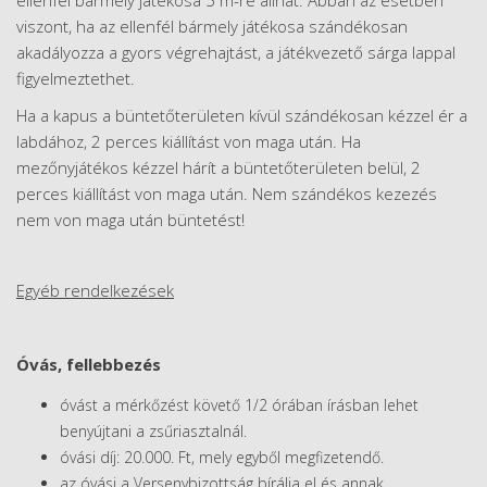
viszont, ha az ellenfél bármely játékosa szándékosan
akadályozza a gyors végrehajtást, a játékvezető sárga lappal
figyelmeztethet.
Ha a kapus a büntetőterületen kívül szándékosan kézzel ér a
labdához, 2 perces kiállítást von maga után. Ha
mezőnyjátékos kézzel hárít a büntetőterületen belül, 2
perces kiállítást von maga után. Nem szándékos kezezés
nem von maga után büntetést!
Egyéb rendelkezések
Óvás, fellebbezés
óvást a mérkőzést követő 1/2 órában írásban lehet
benyújtani a zsűriasztalnál.
óvási díj: 20.000. Ft, mely egyből megfizetendő.
az óvási a Versenybizottság bírálja el és annak