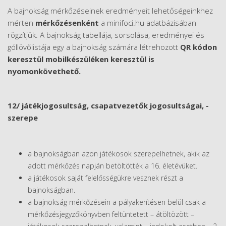
A bajnokság mérkőzéseinek eredményeit lehetőségeinkhez
mérten
mérkőzésenként
a minifoci.hu adatbázisában
rögzítjük. A bajnokság tabellája, sorsolása, eredményei és
góllövőlistája egy a bajnokság számára létrehozott
QR kódon
keresztül mobilkészüléken keresztül is
nyomonkövethető.
12/ játékjogosultság, csapatvezetők jogosultságai, -
szerepe
a bajnokságban azon játékosok szerepelhetnek, akik az
adott mérkőzés napján betöltötték a 16. életévüket.
a játékosok saját felelősségükre vesznek részt a
bajnokságban.
a bajnokság mérkőzésein a pályakerítésen belül csak a
mérkőzésjegyzőkönyvben feltüntetett – átöltözött –