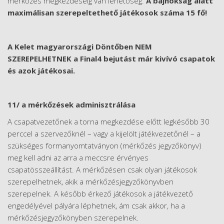
mérkőzés megkezdéséig van lehetőség.
A bajnokság alatt
maximálisan szerepeltethető játékosok száma 15 fő!
A Kelet magyarországi Döntőben NEM
SZEREPELHETNEK a Final4 bejutást már kivívó csapatok
és azok játékosai.
11/ a mérkőzések adminisztrálása
A csapatvezetőnek a torna megkezdése előtt legkésőbb 30
perccel a szervezőknél – vagy a kijelölt játékvezetőnél – a
szükséges formanyomtatványon (mérkőzés jegyzőkönyv)
meg kell adni az arra a meccsre érvényes
csapatösszeállítást. A mérkőzésen csak olyan játékosok
szerepelhetnek, akik a mérkőzésjegyzőkönyvben
szerepelnek. A később érkező játékosok a játékvezető
engedélyével pályára léphetnek, ám csak akkor, ha a
mérkőzésjegyzőkönyben szerepelnek.