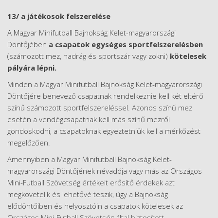
13/ a játékosok felszerelése
A Magyar Minifutball Bajnokság Kelet-magyarországi
Döntőjében
a csapatok egységes sportfelszerelésben
(számozott mez, nadrág és sportszár vagy zokni)
kötelesek
pályára lépni.
Minden a Magyar Minifutball Bajnokság Kelet-magyarországi
Döntőjére benevező csapatnak rendelkeznie kell két eltérő
színű számozott sportfelszereléssel. Azonos színű mez
esetén a vendégcsapatnak kell más színű mezről
gondoskodni, a csapatoknak egyeztetniük kell a mérkőzést
megelőzően.
Amennyiben a Magyar Minifutball Bajnokság Kelet-
magyarországi Döntőjének névadója vagy más az Országos
Mini-Futball Szövetség értékeit erősítő érdekek azt
megkövetelik és lehetővé teszik, úgy a Bajnokság
elődöntőiben és helyosztóin a csapatok kötelesek az
Országos Mini-Futball Szövetség által biztosított