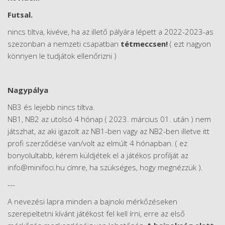
Futsal.
nincs tiltva, kivéve, ha az illető pályára lépett a 2022-2023-as
szezonban a nemzeti csapatban
tétmeccsen!
( ezt nagyon
könnyen le tudjátok ellenőrizni )
Nagypálya
NB3 és lejebb nincs tiltva.
NB1, NB2 az utolsó 4 hónap ( 2023. március 01. után ) nem
játszhat, az aki igazolt az NB1-ben vagy az NB2-ben illetve itt
profi szerződése van/volt az elmúlt 4 hónapban. ( ez
bonyolultabb, kérem küldjétek el a játékos profilját az
info@minifoci.hu címre, ha szükséges, hogy megnézzük ).
---
A nevezési lapra minden a bajnoki mérkőzéseken
szerepeltetni kívánt játékost fel kell írni, erre az első