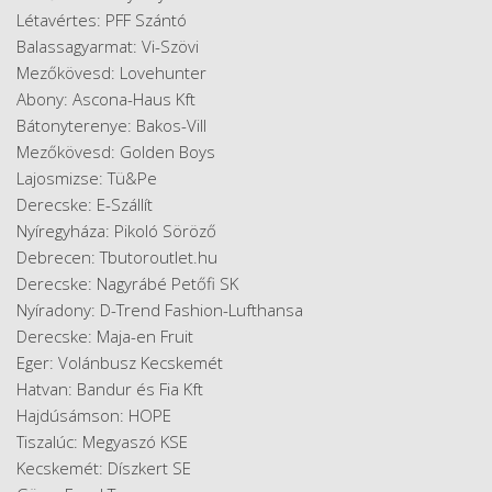
Létavértes: PFF Szántó
Balassagyarmat: Vi-Szövi
Mezőkövesd: Lovehunter
Abony: Ascona-Haus Kft
Bátonyterenye: Bakos-Vill
Mezőkövesd: Golden Boys
Lajosmizse: Tü&Pe
Derecske: E-Szállít
Nyíregyháza: Pikoló Söröző
Debrecen: Tbutoroutlet.hu
Derecske: Nagyrábé Petőfi SK
Nyíradony: D-Trend Fashion-Lufthansa
Derecske: Maja-en Fruit
​Eger: Volánbusz Kecskemét
​Hatvan: Bandur és Fia Kft
Hajdúsámson: HOPE
Tiszalúc: Megyaszó KSE
Kecskemét: Díszkert SE