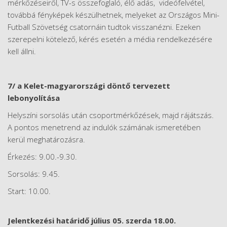
mérkőzéseiről, TV-s összefoglaló, élő adás, videófelvétel,
továbbá fényképek készülhetnek, melyeket az Országos Mini-
Futball Szövetség csatornáin tudtok visszanézni. Ezeken
szerepelni kötelező, kérés esetén a média rendelkezésére
kell állni.
7/ a Kelet-magyarországi döntő tervezett
lebonyolítása
Helyszíni sorsolás után csoportmérkőzések, majd rájátszás.
A pontos menetrend az indulók számának ismeretében
kerül meghatározásra.
Érkezés: 9.00.-9.30.
Sorsolás: 9.45.
Start: 10.00.
Jelentkezési határidő július 05. szerda 18.00.