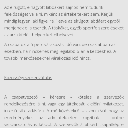
Az elrúgott, elhagyott labdákért sajnos nem tudunk
felelősséget vállalni, miként az értékeitekért sem. Kérjük
mindig legyen, aki figyel rá, illetve az elrúgott labdáért egyből
menjenek el a cserék. A táskákat, egyéb sportfelszereléseket
az arra kijelölt helyen kell elhelyezni.
A csapatokra 5 perc várakozási idő van, de csak abban az
esetben, ha nincsenek meg legalább 6-an a kezdéshez. A
további mérkőzéseknél várakozási idő nincs.
Közösségi szerepvállalás
A csapatvezető – kérésre – köteles a szervezők
rendelkezésére állni, vagy egy játékosát kijelölni nyilatkozat,
interjú stb. adására. A mérkőzésekről – azon kívül, hogy az
eredményeket az adminfelületen rögzítjük – online
visszacsatolás is készül. A szervezők által kért csapatképre