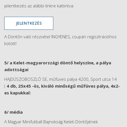
jelentkezés az alábbi linkre kattintva:
JELENTKEZÉS
A Döntőn való részvétel INGYENES, csupán regisztrációhoz
kötött!
5/ a Kelet-magyarországi döntő helyszíne, a pálya
adottságai
HAJDÚSZOBOSZLÓ SE, műfüves pálya 4200, Sport utca 14
(
4 db,
25x45 -ös, kiváló minőségű műfüves pálya, 4x2-
es kapukkal
)
6/ média
A Magyar Minifutball Bajnokság Keleti Döntőjének