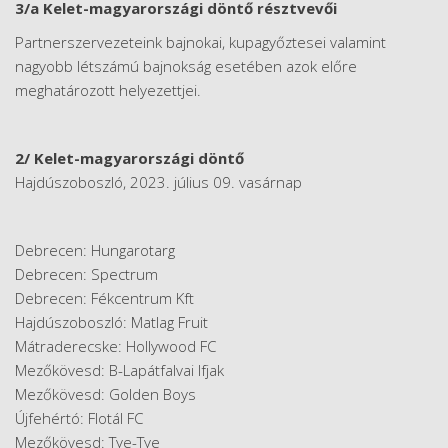
3/a Kelet-magyarországi döntő résztvevői
Partnerszervezeteink bajnokai, kupagyőztesei valamint
nagyobb létszámú bajnokság esetében azok előre
meghatározott helyezettjei.
2/ Kelet-magyarországi döntő
Hajdúszoboszló, 2023. július 09. vasárnap
Debrecen: Hungarotarg
Debrecen: Spectrum
Debrecen: Fékcentrum Kft
Hajdúszoboszló: Matlag Fruit
Mátraderecske: Hollywood FC
Mezőkövesd: B-Lapátfalvai Ifjak
Mezőkövesd: Golden Boys
Újfehértó: Flotál FC
Mezőkövesd: Tye-Tye