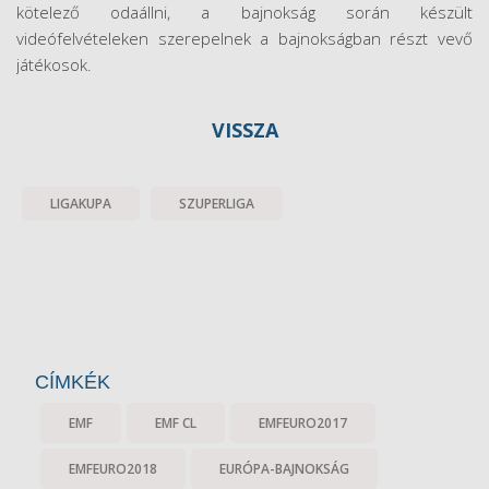
kötelező odaállni, a bajnokság során készült
videófelvételeken szerepelnek a bajnokságban részt vevő
játékosok.
VISSZA
LIGAKUPA
SZUPERLIGA
CÍMKÉK
EMF
EMF CL
EMFEURO2017
EMFEURO2018
EURÓPA-BAJNOKSÁG