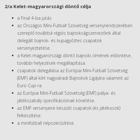
2/a Kelet-magyarországi döntő célja
a Final 4-ba jutás
az Országos Mini-Futball Szövetség versenyrendszerében
szereplő továbbá régiós bajnokságszervezőink által
delegált bajnok- és kupagyőztes csapatok
versenyeztetése.
a Kelet-magyarországi döntő bajnoki címének eldöntése,
további helyezések megállapítása.
csapatok delegálása az Európai Mini-Futball Szövetség
(EMF) által kiírt nagyváradi Bajnokok Ligájára valamint az
Euro Cup-ra.
az Európai Mini-Futball Szövetség (EMF) pálya- és
játékszabály specifikációinak követése.
az EMF versenyeire készülő csapatok (és játékosok)
felkészítése.
a minifutball népszerűsítése.