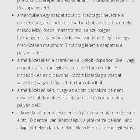
játékosok szerepelhetnek, valamint – indokolt esetben – 2
fő csapatvezető.
amennyiben egy csapat további stábtagot nevezne a
mérkőzésre, arra indokolt esetben ( pl. az adott személy:
másodedző, fotós, masszőr stb. ) a szükséges
formanyomtatvány beküldésével van lehetősége, de egy
mérkőzésen maximum 3 stábtag lehet a csapattal a
pályán belül.
a mérkőzéseken a cseréknek a kijelölt kispadon ülve - vagy
mögötte állva, melegítve – kötelező tartózkodni. A
kispadok és az oldalvonal között kizárólag a csapat
vezetője ( vagy edzője – 1 fő ) tartózkodhat.
a mérkőzésen sérült vagy az adott bajnokira be nem
nevezett játékosok és civilek nem tartózkodhatnak a
pályán belül.
a következő mérkőzésre érkező játékosoknak mérkőzésük
előtt 10 perccel van lehetőségük a játéktérre belépni, ahol
a kijelölt helyen labda nélkül elkezdhetik a bemelegítést is.