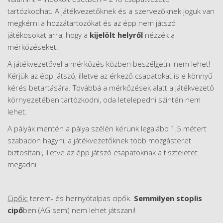
tartózkodhat. A játékvezetőknek és a szervezőknek joguk van
megkérni a hozzátartozókat és az épp nem játszó
játékosokat arra, hogy a
kijelölt helyről
nézzék a
mérkőzéseket.
A játékvezetővel a mérkőzés közben beszélgetni nem lehet!
Kérjük az épp játszó, illetve az érkező csapatokat is e könnyű
kérés betartására. Továbbá a mérkőzések alatt a játékvezető
környezetében tartózkodni, oda letelepedni szintén nem
lehet.
A pályák mentén a pálya szélén kérünk legalább 1,5 métert
szabadon hagyni, a játékvezetőknek több mozgásteret
biztosítani, illetve az épp játszó csapatoknak a tiszteletet
megadni.
Cipők:
terem- és hernyótalpas cipők.
Semmilyen stoplis
cipő
ben (AG sem) nem lehet játszani!