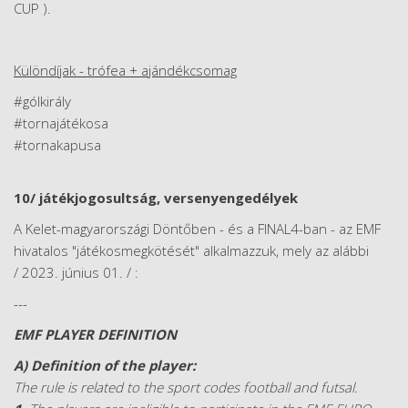
CUP ).
Különdíjak - trófea + ajándékcsomag
#gólkirály
#tornajátékosa
#tornakapusa
10/ játékjogosultság, versenyengedélyek
A Kelet-magyarországi Döntőben - és a FINAL4-ban - az EMF
hivatalos "játékosmegkötését" alkalmazzuk, mely az alábbi
/ 2023. június 01. / :
---
EMF PLAYER DEFINITION
A) Definition of the player:
The rule is related to the sport codes football and futsal.