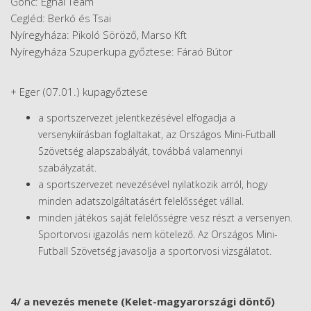
Gönc: Egnal Team
​Cegléd: Berkó és Tsai
Nyíregyháza: Pikoló Söröző, Marso Kft
Nyíregyháza Szuperkupa győztese: Fáraó Bútor
+ Eger (07.01.) kupagyőztese
a sportszervezet jelentkezésével elfogadja a
versenykiírásban foglaltakat, az Országos Mini-Futball
Szövetség alapszabályát, továbbá valamennyi
szabályzatát.
a sportszervezet nevezésével nyilatkozik arról, hogy
minden adatszolgáltatásért felelősséget vállal.
minden játékos saját felelősségre vesz részt a versenyen.
Sportorvosi igazolás nem kötelező. Az Országos Mini-
Futball Szövetség javasolja a sportorvosi vizsgálatot.
4/ a nevezés menete (Kelet-magyarországi döntő)