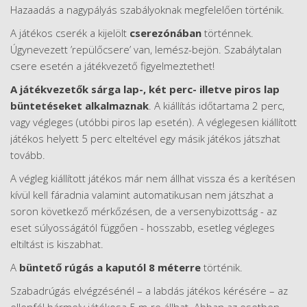
Hazaadás a nagypályás szabályoknak megfelelően történik.
A játékos cserék a kijelölt
cserezónában
történnek.
Úgynevezett ’repülőcsere’ van, lemész-bejön. Szabálytalan
csere esetén a játékvezető figyelmeztethet!
A játékvezetők sárga lap-, két perc- illetve piros lap
büntetéseket alkalmaznak
. A kiállítás időtartama 2 perc,
vagy végleges (utóbbi piros lap esetén). A véglegesen kiállított
játékos helyett 5 perc elteltével egy másik játékos játszhat
tovább.
A végleg kiállított játékos már nem állhat vissza és a kerítésen
kívül kell fáradnia valamint automatikusan nem játszhat a
soron következő mérkőzésen, de a versenybizottság - az
eset súlyosságától függően - hosszabb, esetleg végleges
eltiltást is kiszabhat.
A
büntető rúgás a kaputól 8 méterre
történik.
Szabadrúgás elvégzésénél – a labdás játékos kérésére – az
ellenfél bármely játékosa 5 m-re állhat. Abban az esetben