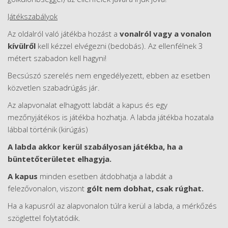
Játékszabályok
Az oldalról való játékba hozást a
vonalról vagy a vonalon
kívülről
kell kézzel elvégezni (bedobás). Az ellenfélnek 3
métert szabadon kell hagyni!
Becsúszó szerelés nem engedélyezett, ebben az esetben
közvetlen szabadrúgás jár.
Az alapvonalat elhagyott labdát a kapus és egy
mezőnyjátékos is játékba hozhatja. A labda játékba hozatala
lábbal történik (kirúgás)
A labda akkor kerül szabályosan játékba, ha a
büntetőterületet elhagyja.
A kapus
minden esetben átdobhatja a labdát a
felezővonalon, viszont
gólt nem dobhat, csak rúghat.
Ha a kapusról az alapvonalon túlra kerül a labda, a mérkőzés
szöglettel folytatódik.