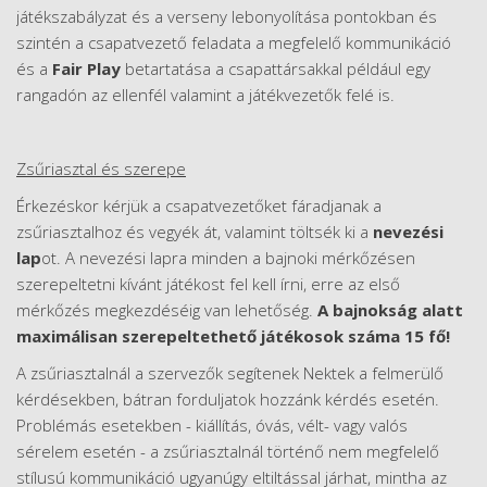
játékszabályzat és a verseny lebonyolítása pontokban és
szintén a csapatvezető feladata a megfelelő kommunikáció
és a
Fair Play
betartatása a csapattársakkal például egy
rangadón az ellenfél valamint a játékvezetők felé is.
Zsűriasztal és szerepe
Érkezéskor kérjük a csapatvezetőket fáradjanak a
zsűriasztalhoz és vegyék át, valamint töltsék ki a
nevezési
lap
ot. A nevezési lapra minden a bajnoki mérkőzésen
szerepeltetni kívánt játékost fel kell írni, erre az első
mérkőzés megkezdéséig van lehetőség.
A bajnokság alatt
maximálisan szerepeltethető játékosok száma 15 fő!
A zsűriasztalnál a szervezők segítenek Nektek a felmerülő
kérdésekben, bátran forduljatok hozzánk kérdés esetén.
Problémás esetekben - kiállítás, óvás, vélt- vagy valós
sérelem esetén - a zsűriasztalnál történő nem megfelelő
stílusú kommunikáció ugyanúgy eltiltással járhat, mintha az