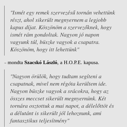
"Ismét egy remek szervezésű tornán vehettünk
részt, ahol sikerült megnyernem a legjobb
kapus díjat. Köszönöm a szervezőknek, hogy
ismét rám gondoltak. Nagyon jó napon
vagyunk túl, büszke vagyok a csapatra.
Köszönöm, hogy itt lehettünk"
–
mondta
Szacskó László
, a H.O.P.E. kapusa.
"Nagyon örülök, hogy tudtam segíteni a
csapatnak, mivel nem régóta kerültem ide.
Nagyon büszke vagyok a srácokra, hogy az
összes meccset sikerült megnyernünk. Két
tornára osztottuk a mai napot, a délelőttöt és
a délutánt is sikerült jól lehoznunk, ami
fantasztikus teljesítmény"