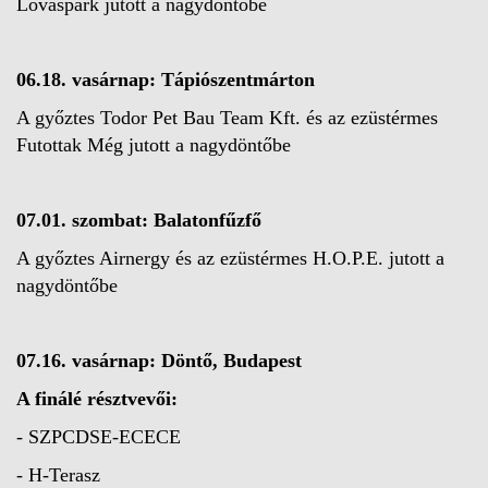
Lovaspark jutott a nagydöntőbe
06.18. vasárnap: Tápiószentmárton
A győztes Todor Pet Bau Team Kft. és az ezüstérmes
Futottak Még jutott a nagydöntőbe
07.01. szombat: Balatonfűzfő
A győztes Airnergy és az ezüstérmes H.O.P.E. jutott a
nagydöntőbe
07.16. vasárnap: Döntő, Budapest
A finálé résztvevői:
- SZPCDSE-ECECE
- H-Terasz