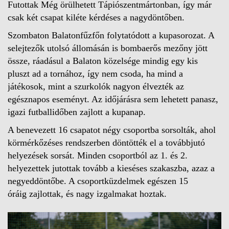
Futottak Még örülhetett Tápiószentmártonban, így már
csak két csapat kiléte kérdéses a nagydöntőben.
Szombaton Balatonfűzfőn folytatódott a kupasorozat. A
selejtezők utolsó állomásán is bombaerős mezőny jött
össze, ráadásul a Balaton közelsége mindig egy kis
pluszt ad a tornához, így nem csoda, ha mind a
játékosok, mint a szurkolók nagyon élvezték az
egésznapos eseményt. Az időjárásra sem lehetett panasz,
igazi futballidőben zajlott a kupanap.
A benevezett 16 csapatot négy csoportba sorsolták, ahol
körmérkőzéses rendszerben döntötték el a továbbjutó
helyezések sorsát. Minden csoportból az 1. és 2.
helyezettek jutottak tovább a kieséses szakaszba, azaz a
negyeddöntőbe. A csoportküzdelmek egészen 15
óráig zajlottak, és nagy izgalmakat hoztak.