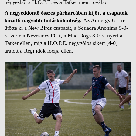
négyesből a H.O.P.E. és a Tatker ment tovább.
A negyeddöntő összes párharcában kijött a csapatok
közötti nagyobb tudáskülönbség.
Az Airnergy 6-1-re
ütötte ki a New Birds csapatát, a Squadra Anonima 5-0-
ra verte a Nevesincs FC-t, a Mad Dogs 3-0-ra nyert a
Tatker ellen, míg a H.O.P.E. négygólos sikert (4-0)
aratott a Régi idők focija ellen.