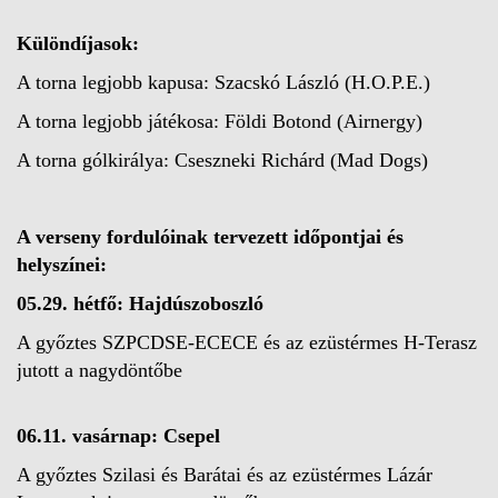
Különdíjasok:
A torna legjobb kapusa: Szacskó László (H.O.P.E.)
A torna legjobb játékosa: Földi Botond (Airnergy)
A torna gólkirálya: Cseszneki Richárd (Mad Dogs)
A verseny fordulóinak tervezett időpontjai és
helyszínei:
05.29. hétfő: Hajdúszoboszló
A győztes SZPCDSE-ECECE és az ezüstérmes H-Terasz
jutott a nagydöntőbe
06.11. vasárnap: Csepel
A győztes Szilasi és Barátai és az ezüstérmes Lázár