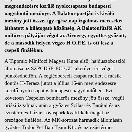
megrendezésre kerülő nyolccsapatos budapesti
nagydöntő mezőnye. A Balaton-partján is kiváló
mezőny jött össze, így egész nap izgalmas meccseket
láthatott a kilátogató közönség. A Balatonfűzfői AK
műfüves pályáján végül az Airnergy együttes győzött,
de a második helyen végző H.O.P.E. is ott lesz a
csepeli fináléban.
A Tippmix Minifoci Magyar Kupa első, hajdúszoboszlói
állomása az SZPCDSE-ECECE sikerével ért véget
pünkösdhétfőn. A ceglédberceli csapat mellett a másik
döntős H-Terasz jutott a július 16-án megrendezésre
kerülő nyolccsapatos budapesti nagydöntőben. Ezt
követően Csepelen bombaerős mezőny jött össze, végül
óriási izgalmak után a győztes Szilasi és Barátai és az
ezüstérmes Lázár Lovaspark kvalifikált magát az
országos fináléba. Az MK-sorozat harmadik állomásán
győztes Todor Pet Bau Team Kft. és az ezüstérmes