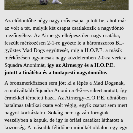
Az elődöntőbe négy nagy erős csapat jutott be, ahol már
az volt a tét, melyik két csapat csatlakozik a nagydöntő
mezőnyéhez. Az Airnergy elképesztően nagy csatába,
feszült mérkőzésen 2-1-re győzte le a háromszoros BL-
győztes Mad Dogs együttesét, míg a H.O.P.E. a másik
mérkőzésen ugyancsak nagy küzdelemben 2-0-ra verte a
Squadra Anonimát,
így az Airnergy és a H.O.P.E.
jutott a fináléba és a budapesti nagydöntőbe.
A bronzmérkőzésen sem jött ki a lépés a Mad Dogsnak,
a motiváltabb Squadra Anonima 4-2-es sikert aratott, így
érmekkel térhetett haza. Az Airnergy-H.O.P.E. döntőben
hatalmas taktikai csata volt végig, egyik csapat sem mert
nagyot kockáztatni. Sokáig nem igazán forogtak
veszélyben a kapuk, de így is óriási csatákat láthatott a
közönség. A második félidőben mindkét oldalon egy-egy