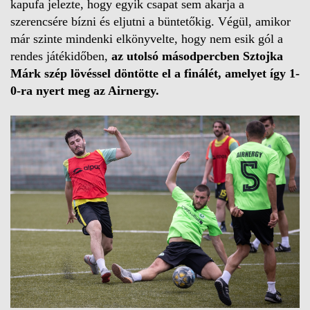
kapufa jelezte, hogy egyik csapat sem akarja a
szerencsére bízni és eljutni a büntetőkig. Végül, amikor
már szinte mindenki elkönyvelte, hogy nem esik gól a
rendes játékidőben,
az utolsó másodpercben Sztojka
Márk szép lövéssel döntötte el a finálét, amelyet így 1-
0-ra nyert meg az Airnergy.