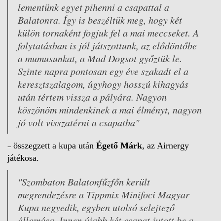
lementünk egyet pihenni a csapattal a
Balatonra. Így is beszéltük meg, hogy két
külön tornaként fogjuk fel a mai meccseket. A
folytatásban is jól játszottunk, az elődöntőbe
a mumusunkat, a Mad Dogsot győztük le.
Szinte napra pontosan egy éve szakadt el a
keresztszalagom, úgyhogy hosszú kihagyás
után tértem vissza a pályára. Nagyon
köszönöm mindenkinek a mai élményt, nagyon
jó volt visszatérni a csapatba"
–
összegzett a kupa után
Égető Márk
, az Airnergy
játékosa.
"Szombaton Balatonfűzfőn került
megrendezésre a Tippmix Minifoci Magyar
Kupa negyedik, egyben utolsó selejtező
állomása. Innen újabb két csapat jutott be a