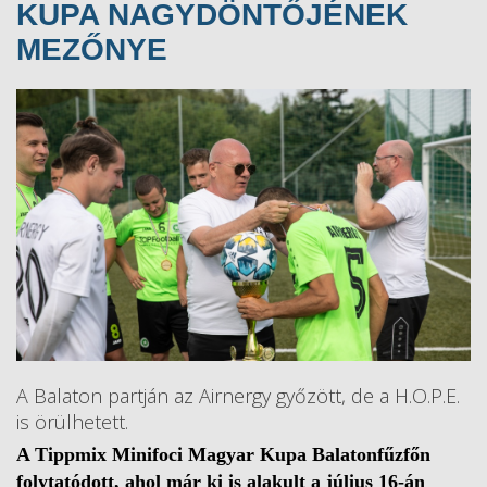
KUPA NAGYDÖNTŐJÉNEK
MEZŐNYE
A Balaton partján az Airnergy győzött, de a H.O.P.E.
is örülhetett.
A Tippmix Minifoci Magyar Kupa Balatonfűzfőn
folytatódott, ahol már ki is alakult a július 16-án