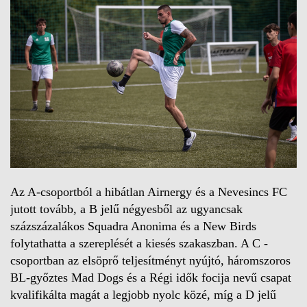
Az A-csoportból a hibátlan Airnergy és a Nevesincs FC
jutott tovább, a B jelű négyesből az ugyancsak
százszázalákos Squadra Anonima és a New Birds
folytathatta a szereplését a kiesés szakaszban. A C -
csoportban az elsöprő teljesítményt nyújtó, háromszoros
BL-győztes Mad Dogs és a Régi idők focija nevű csapat
kvalifikálta magát a legjobb nyolc közé, míg a D jelű