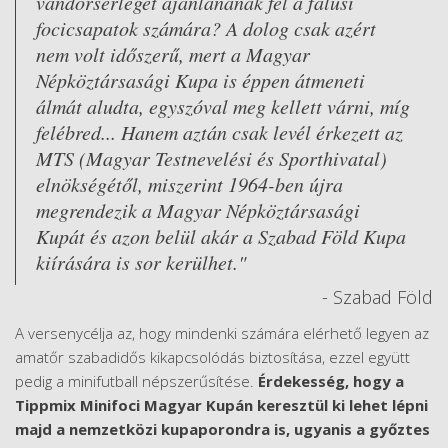
vándorserleget ajánlanának fel a falusi
focicsapatok számára? A dolog csak azért
nem volt időszerű, mert a Magyar
Népköztársasági Kupa is éppen átmeneti
álmát aludta, egyszóval meg kellett várni, míg
felébred... Hanem aztán csak levél érkezett az
MTS (Magyar Testnevelési és Sporthivatal)
elnökségétől, miszerint 1964-ben újra
megrendezik a Magyar Népköztársasági
Kupát és azon belül akár a Szabad Föld Kupa
kiírására is sor kerülhet."
- Szabad Föld
A versenycélja az, hogy mindenki számára elérhető legyen az
amatőr szabadidős kikapcsolódás biztosítása, ezzel együtt
pedig a minifutball népszerűsítése.
Érdekesség, hogy a
Tippmix Minifoci Magyar Kupán keresztül ki lehet lépni
majd a nemzetközi kupaporondra is, ugyanis a győztes