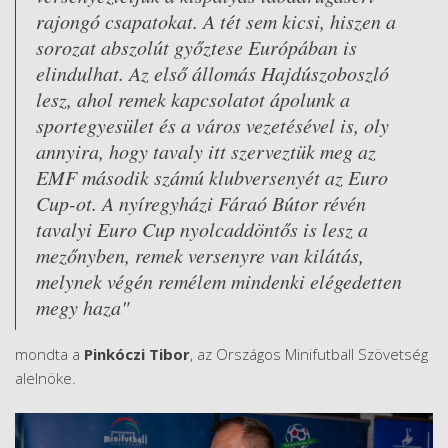
rajongó csapatokat. A tét sem kicsi, hiszen a
sorozat abszolút győztese Európában is
elindulhat. Az első állomás Hajdúszoboszló
lesz, ahol remek kapcsolatot ápolunk a
sportegyesület és a város vezetésével is, oly
annyira, hogy tavaly itt szerveztük meg az
EMF második számú klubversenyét az Euro
Cup-ot. A nyíregyházi Fáraó Bútor révén
tavalyi Euro Cup nyolcaddöntős is lesz a
mezőnyben, remek versenyre van kilátás,
melynek végén remélem mindenki elégedetten
megy haza"
mondta a
Pinkóczi Tibor
, az Országos Minifutball Szövetség
alelnöke.