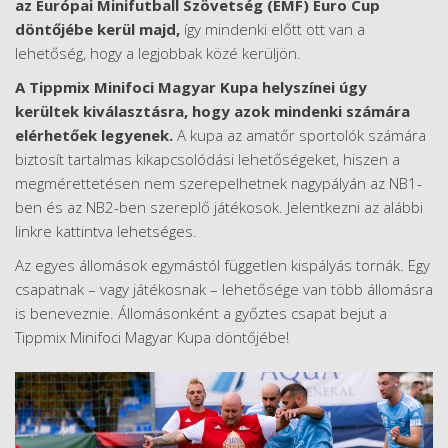
az Európai Minifutball Szövetség (EMF) Euro Cup
döntőjébe kerül majd,
így mindenki előtt ott van a
lehetőség, hogy a legjobbak közé kerüljön.
A Tippmix Minifoci Magyar Kupa helyszínei úgy
kerültek kiválasztásra, hogy azok mindenki számára
elérhetőek legyenek.
A kupa az amatőr sportolók számára
biztosít tartalmas kikapcsolódási lehetőségeket, hiszen a
megmérettetésen nem szerepelhetnek nagypályán az NB1-
ben és az NB2-ben szereplő játékosok. Jelentkezni az alábbi
linkre kattintva lehetséges.
Az egyes állomások egymástól független kispályás tornák. Egy
csapatnak – vagy játékosnak – lehetősége van több állomásra
is beneveznie. Állomásonként a győztes csapat bejut a
Tippmix Minifoci Magyar Kupa döntőjébe!