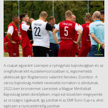
A csapat egyaránt szerepel a nyíregyházi bajnokságban és az
öregfiúknak kiírt küzdelemsorozatban is, legismertebb
játékosaik Igor Bogdanovics valamint Kerekes Zsombor. A
városi bajnokság mellett nevesebb tornákon is elindulnak,
2022-ben bronzérmet szereztek a Magyar Minifutball
Bajnokság keleti döntőjében, majd ezt követően megnyerték
az országos Ligakupát, így jutottak ki az EMF Euro Cup-ra, ahol
egészen a nyolcaddöntőig jutottak.