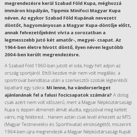
megrendezésre kerül Szabad Föld Kupa, méghozzá
immáron kispályán, Tippmix Minifoci Magyar Kupa
néven. Az egykor Szabad Föld Kupának nevezett
döntőt, hagyományosan a Magyar Kupa-döntője előtt,
annak felvezetőjeként vívta a sorozatban a
legmesszebb jutó két amatőr-, megyei- csapat. Az
1964-ben életre hívott döntő, ilyen néven legutóbb
2004-ben került megrendezésre.
A Szabad Föld 1960-ban jutott el oda, hogy hírt adjon az
ország sportjáról. Ettől kezdve már nem volt megállás: a
sportrovat beindítása után a szerkesztői szobák légteréből
kipattant egy szikra:
Mi lenne, ha vándorserleget
ajánlanának fel a falusi focicsapatok számára?
A dolog
csak azért nem volt időszerű, mert a Magyar Népköztársasági
Kupa is éppen átmeneti álmát aludta, egyszóval meg kellett
várni, míg felébred... Hanem aztán csak levél érkezett az MTS
(Magyar Testnevelési és Sporthivatal) elnökségétől, miszerint
1964-ben újra megrendezik a Magyar Népköztársasági Kupát