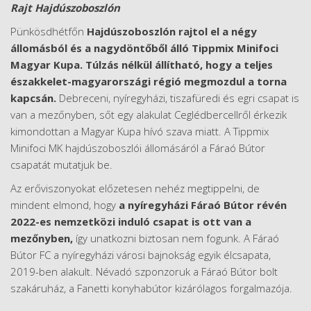
Rajt Hajdúszoboszlón
Pünkösdhétfőn
Hajdúszoboszlón rajtol el a négy
állomásból és a nagydöntőből álló Tippmix Minifoci
Magyar Kupa. Túlzás nélkül állítható, hogy a teljes
északkelet-magyarországi régió megmozdul a torna
kapcsán.
Debreceni, nyíregyházi, tiszafüredi és egri csapat is
van a mezőnyben, sőt egy alakulat Ceglédbercellről érkezik
kimondottan a Magyar Kupa hívó szava miatt. A Tippmix
Minifoci MK hajdúszoboszlói állomásáról a Fáraó Bútor
csapatát mutatjuk be.
Az erőviszonyokat előzetesen nehéz megtippelni, de
mindent elmond, hogy
a nyíregyházi Fáraó Bútor révén
2022-es nemzetközi induló csapat is ott van a
mezőnyben,
így unatkozni biztosan nem fogunk. A Fáraó
Bútor FC a nyíregyházi városi bajnokság egyik élcsapata,
2019-ben alakult. Névadó szponzoruk a Fáraó Bútor bolt
szakáruház, a Fanetti konyhabútor kizárólagos forgalmazója.