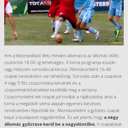
Ami a lebonyolítást illeti, minden állomásra az állomás előtti
csütörtök 18.00.-ig lehetséges. A torna programja ezután
vagy helyszíni sorsolással készül. Állomásonként 16-40
csapat nevezésére van lehetőség. Sorsolás után a csapatok
4 vagy 5 fős csoportokba kerülnek és a
csoportmérkőzésekkel kezdődik meg a verseny.
Csoportonként két csapat jut tovább a rájátszásba, ahol a
torna a megadott séma alapján egyenes kieséses
rendszerben fejeződik be. Állomásonként a győztes csapat
bejut a budapesti nagydöntőbe. Ez azt jelenti, hogy
a négy
állomás győztese kerül be a nagydöntőbe.
A csapatokat