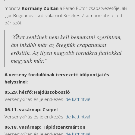
mondta
Kormány Zoltán
a Fáraó Bútor csapatvezetője, aki
Igor Bogdanovicsról valamint Kerekes Zsomborról is ejtett
pár szót.
"Őket senkinek nem kell bemutatni szerintem,
ám inkább már az öregfiúk csapatunkat
erősítik. Az ilyen nagyobb tornákra fiatlokkal
megyünk már."
A verseny fordulóinak tervezett időpontjai és
helyszínei:
05.29. hétfő: Hajdúszoboszló
Versenykiírás és jelentkezés
ide kattintva!
06.11. vasárnap: Csepel
Versenykiírás és jelentkezés
ide kattintva!
06.18. vasárnap: Tápiószentmárton
Versenykiírás és jelentkezés
ide kattintva!