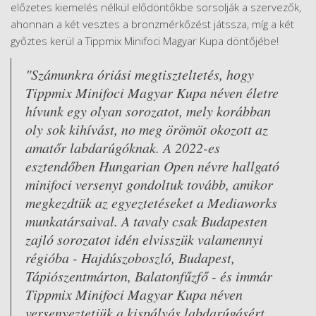
előzetes kiemelés nélkül elődöntőkbe sorsolják a szervezők,
ahonnan a két vesztes a bronzmérkőzést játssza, míg a két
győztes kerül a Tippmix Minifoci Magyar Kupa döntőjébe!
"Számunkra óriási megtiszteltetés, hogy
Tippmix Minifoci Magyar Kupa néven életre
hívunk egy olyan sorozatot, mely korábban
oly sok kihívást, no meg örömöt okozott az
amatőr labdarúgóknak. A 2022-es
esztendőben Hungarian Open névre hallgató
minifoci versenyt gondoltuk tovább, amikor
megkezdtük az egyeztetéseket a Mediaworks
munkatársaival. A tavaly csak Budapesten
zajló sorozatot idén elvisszük valamennyi
régióba - Hajdúszoboszló, Budapest,
Tápiószentmárton, Balatonfűzfő - és immár
Tippmix Minifoci Magyar Kupa néven
versenyeztetjük a kispályás labdarúgásért