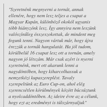
"Szeretnénk megnyerni a tornát, annak
ellenére, hogy nem lesz teljes a csapat a
Magyar Kupán, különböző okokól ugyanis
több hiányzónk lesz. Így annyira nem leszünk
valószínűleg összeszokottak, de mindent meg
fogunk tenni. Nagyon vártuk már, hogy újra
èrezzük a tornák hangulatát. Ha jól tudom,
körülbelül 16 csapat lesz ott a tornán, amely
nagyon jó létszám. Már csak azért is nyerni
szeretnénk, mert ott akarunk lenni a
nagydöntőben, hogy kiharcolhassuk a
nemzetközi kupaszereplést. Tavaly
szerepeltünk az Euro Cup-on, ahol elég
szerencsétlen körülmények között búcsúztunk
a nyolcaddöntőben. Az ideire évre az a célunk,
hogy ezt az eredményt is túlszárnyaljuk"