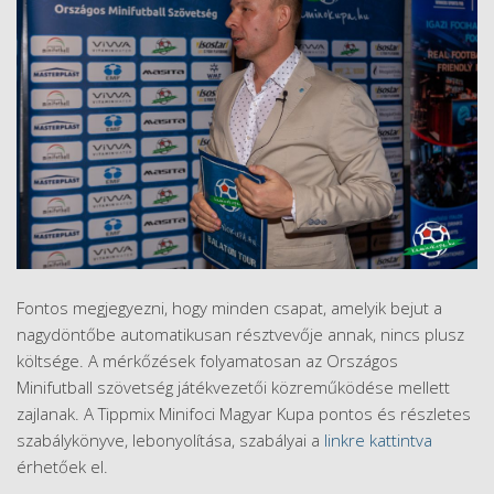
Fontos megjegyezni, hogy minden csapat, amelyik bejut a
nagydöntőbe automatikusan résztvevője annak, nincs plusz
költsége. A mérkőzések folyamatosan az Országos
Minifutball szövetség játékvezetői közreműködése mellett
zajlanak. A Tippmix Minifoci Magyar Kupa pontos és részletes
szabálykönyve, lebonyolítása, szabályai a
linkre kattintva
érhetőek el.