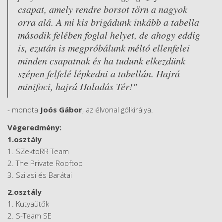
csapat, amely rendre borsot törn a nagyok
orra alá. A mi kis brigádunk inkább a tabella
második felében foglal helyet, de ahogy eddig
is, ezután is megpróbálunk méltó ellenfelei
minden csapatnak és ha tudunk elkezdünk
szépen felfelé lépkedni a tabellán. Hajrá
minifoci, hajrá Haladás Tér!"
- mondta
Joós Gábor
, az élvonal gólkirálya.
Végeredmény:
1.osztály
1. SZektoRR Team
2. The Private Rooftop
3. Szilasi és Barátai
2.osztály
1. Kutyaütők
2. S-Team SE