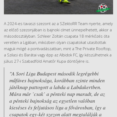
A 2024-es tavaszi szezont az a SZektoRR Team nyerte, amely
az előző szezonjában is bajnoki címet ünnepelhetett, akkor a
másodosztályban. Schleer Zoltán csapata 18 mérkőzés óta
veretlen a Ligában, miközben olyan csapatokat utasítottak
maguk mögé a pontvadászatban, mint a The Private Rooftop,
a Szilasi és Barátai vagy épp az Albidok FC, így készülhetnek a
július 27-i Szabadföld Amatőr Kupa döntőjére is.
"A Sori Liga Budapest második legrégebbi
műfüves bajnoksága, korábban szinte minden
játéknap pattogott a labda a Labdakertben.
Mára már ’csak’ a pénteki nap maradt, de az
a pénteki bajnokság az egyetlen valóban
kieséses és feljutásos liga a fővárosban, így a
csapatok egy-két szezon alatt megtalálják a