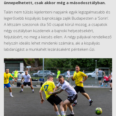
ünnepelhetett, csak akkor még a másodosztályban.
Talán nem túlzás kijelenteni napjaink egyik legizgalmasabb és
legerősebb kispályás bajnoksága zajlik Budapesten a ’Sorin’.
A létszám szezonok óta 50 csapat körül mozog, a csapatok
négy osztályban küzdenek a bajnoki helyezésekért,
feljutásért, no meg a kiesés ellen. A négy pályával rendelkező
helyszín ideális lehet mindenki számára, aki a kispályás
labdarúgást a munkahét lezárásaként pénteken űzi.