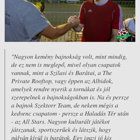
"Nagyon kemény bajnokság volt, mint mindig,
de ez nem is meglepő, mivel olyan csapatok
vannak, mint a Szilasi és Barátai, a The
Private Rooftop, vagy éppen az Albidok,
amelyek rendre nyerik a tornákat és jól
szerepelnek a bajnokságokban is. Na és persze
a bajnok Szektorr Team, de nekem mégis a
kedvenc csapatom - persze a Haladás Tér után
- az All Stars. Nagyon kulturált játèkot
játszanak, sportszerűek és látszik, hogy
pàlyán kívül is barátok. Egy igazi jó kis