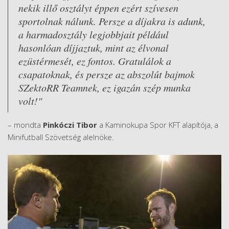
nekik illő osztályt éppen ezért szívesen
sportolnak nálunk. Persze a díjakra is adunk,
a harmadosztály legjobbjait például
hasonlóan díjjaztuk, mint az élvonal
ezüstérmesét, ez fontos. Gratulálok a
csapatoknak, és persze az abszolút bajmok
SZektoRR Teamnek, ez igazán szép munka
volt!"
– mondta
Pinkóczi Tibor
a Kaminokupa Spor KFT alapítója, a
Minifutball Szövetség alelnöke.