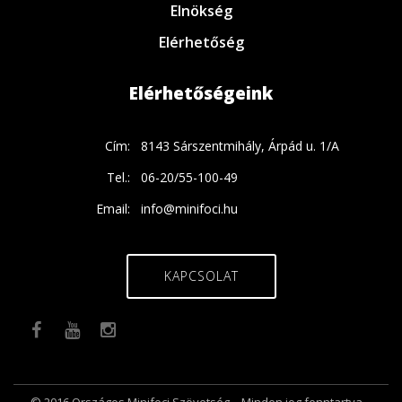
Elnökség
Elérhetőség
Elérhetőségeink
Cím:
8143 Sárszentmihály, Árpád u. 1/A
Tel.:
06-20/55-100-49
Email:
info@minifoci.hu
KAPCSOLAT
© 2016 Országos Minifoci Szövetség. - Minden jog fenntartva.