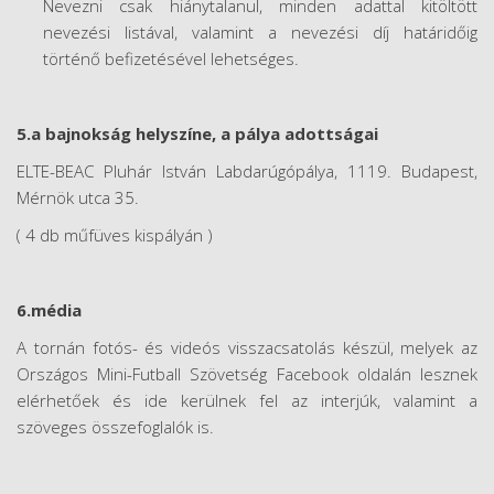
Nevezni csak hiánytalanul, minden adattal kitöltött
nevezési listával, valamint a nevezési díj határidőig
történő befizetésével lehetséges.
5.a bajnokság helyszíne, a pálya adottságai
ELTE-BEAC Pluhár István Labdarúgópálya, 1119. Budapest,
Mérnök utca 35.
( 4 db műfüves kispályán )
6.média
A tornán fotós- és videós visszacsatolás készül, melyek az
Országos Mini-Futball Szövetség Facebook oldalán lesznek
elérhetőek és ide kerülnek fel az interjúk, valamint a
szöveges összefoglalók is.