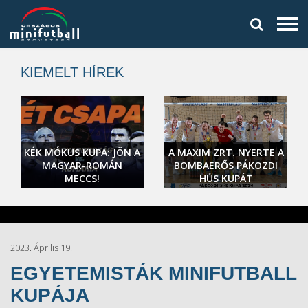
KIEMELT HÍREK
KÉK MÓKUS KUPA: JÖN A
A MAXIM ZRT. NYERTE A
MAGYAR-ROMÁN
BOMBAERŐS PÁKOZDI
MECCS!
HÚS KUPÁT
2023. Április 19.
EGYETEMISTÁK MINIFUTBALL
KUPÁJA