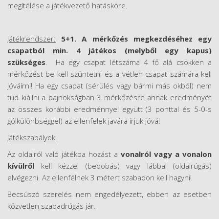
megítélése a játékvezető hatásköre.
Játékrendszer:
5+1. A mérkőzés megkezdéséhez egy
csapatból min. 4 játékos (melyből egy kapus)
szükséges
. Ha egy csapat létszáma 4 fő alá csökken a
mérkőzést be kell szüntetni és a vétlen csapat számára kell
jóváírni! Ha egy csapat (sérülés vagy bármi más okból) nem
tud kiállni a bajnokságban 3 mérkőzésre annak eredményét
az összes korábbi eredménnyel együtt (3 ponttal és 5-0-s
gólkülönbséggel) az ellenfelek javára írjuk jóvá!
Játékszabályok
Az oldalról való játékba hozást a
vonalról vagy a vonalon
kívülről
kell kézzel (bedobás) vagy lábbal (oldalrúgás)
elvégezni. Az ellenfélnek 3 métert szabadon kell hagyni!
Becsúszó szerelés nem engedélyezett, ebben az esetben
közvetlen szabadrúgás jár.