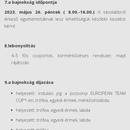
7.a bajnokság időpontja
2023. május 26. péntek ( 8.00.-16.00.)
A távolabbról
érkező egyetemistáknak lesz lehetőségük későbbi kezdést
kérni!
8.lebonyolítás
4-5 fős csoportok, körmérkőzéses rendszer, majd
rájátszás
9.a bajnokság díjazása
helyezett: indulási jog a pozsonyi EUROPEAN TEAM
CUP*-on, trófea, egyedi érmek, mérkőzéslabda,
helyezett: trófea, egyedi érmek, labda
helyezett: trófea, egyedi érmek, labda
helyezett: trófea