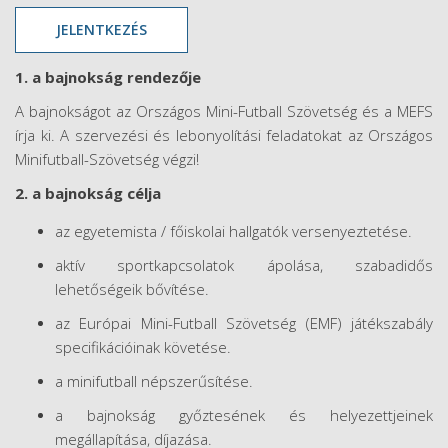
JELENTKEZÉS
1. a bajnokság rendezője
A bajnokságot az Országos Mini-Futball Szövetség és a MEFS
írja ki. A szervezési és lebonyolítási feladatokat az Országos
Minifutball-Szövetség végzi!
2. a bajnokság célja
az egyetemista / főiskolai hallgatók versenyeztetése.
aktív sportkapcsolatok ápolása, szabadidős
lehetőségeik bővítése.
az Európai Mini-Futball Szövetség (EMF) játékszabály
specifikációinak követése.
a minifutball népszerűsítése.
a bajnokság győztesének és helyezettjeinek
megállapítása, díjazása.