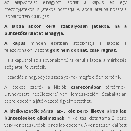
Az alapvonalat elhagyott labdát a kapus és egy
mezőnyjátékos is játékba hozhatja. A labda játékba hozatala
lábbal történik (kirúgás)
A labda akkor kerül szabályosan játékba, ha a
büntetőterületet elhagyja.
A kapus
minden esetben átdobhatja a labdát a
felezővonalon, viszont
gólt nem dobhat, csak rúghat.
Ha a kapusról az alapvonalon túlra kerül a labda, a mérkőzés
szöglettel folytatódik.
Hazaadás a nagypályás szabályoknak megfelelően történik.
A játékos cserék a kijelölt
cserezónában
történnek.
Úgynevezett ’repülőcsere’ van, lemész-bejön. Szabálytalan
csere esetén a játékvezető figyelmeztethet!
A játékvezetők sárga lap-, két perc- illetve piros lap
büntetéseket alkalmaznak
. A kiállítás időtartama 2 perc,
vagy végleges (utóbbi piros lap esetén). A véglegesen kiállított