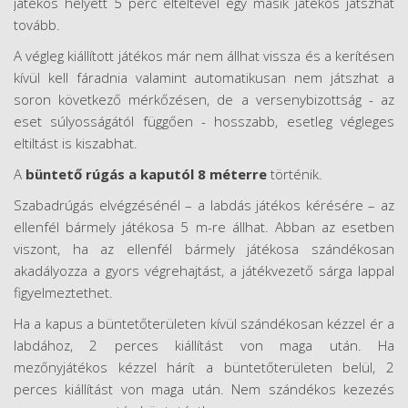
játékos helyett 5 perc elteltével egy másik játékos játszhat
tovább.
A végleg kiállított játékos már nem állhat vissza és a kerítésen
kívül kell fáradnia valamint automatikusan nem játszhat a
soron következő mérkőzésen, de a versenybizottság - az
eset súlyosságától függően - hosszabb, esetleg végleges
eltiltást is kiszabhat.
A
büntető rúgás a kaputól 8 méterre
történik.
Szabadrúgás elvégzésénél – a labdás játékos kérésére – az
ellenfél bármely játékosa 5 m-re állhat. Abban az esetben
viszont, ha az ellenfél bármely játékosa szándékosan
akadályozza a gyors végrehajtást, a játékvezető sárga lappal
figyelmeztethet.
Ha a kapus a büntetőterületen kívül szándékosan kézzel ér a
labdához, 2 perces kiállítást von maga után. Ha
mezőnyjátékos kézzel hárít a büntetőterületen belül, 2
perces kiállítást von maga után. Nem szándékos kezezés