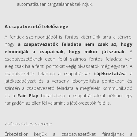
automatikusan tárgytalannak tekintjük.
A csapatvezető felelőssége
A fentiek szempontjából is fontos kitérnünk arra a tényre,
hogy
a csapatvezetők feladata nem csak az, hogy
elmondják a csapatnak, hogy mikor játszanak.
A
csapatvezetőknek ezen felül számos fontos feladata van
elég csak ha a fenti pontokat végig olvassátok még egyszer. A
csapatvezetők feladata a csapattársak
tájékoztatás
a a
játékszabályzat és a verseny lebonyolítása pontokban és
szintén a csapatvezető feladata a megfelelő kommunikáció
és a
Fair Play
betartatása a csapattársakkal például egy
rangadón az ellenfél valamint a játékvezetők felé is.
Zsűriasztal és szerepe
Érkezéskor kérjük a csapatvezetőket fáradjanak a