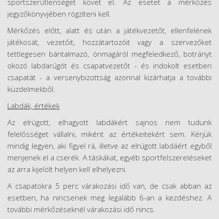
sportszerűtlenséget követ el. Az esetet a mérkőzés
jegyzőkönyvjében rögzíteni kell.
Mérkőzés előtt, alatt és után a játékvezetőt, ellenfelének
játékosát, vezetőit, hozzátartozóit vagy a szervezőket
tettlegesen bántalmazó, önmagáról megfeledkező, botrányt
okozó labdarúgót és csapatvezetőt - és indokolt esetben
csapatát - a versenybizottság azonnal kizárhatja a további
küzdelmekből.
Labdák, értékek
Az elrúgott, elhagyott labdákért sajnos nem tudunk
felelősséget vállalni, miként az értékeitekért sem. Kérjük
mindig legyen, aki figyel rá, illetve az elrúgott labdáért egyből
menjenek el a cserék. A táskákat, egyéb sportfelszereléseket
az arra kijelölt helyen kell elhelyezni.
A csapatokra 5 perc várakozási idő van, de csak abban az
esetben, ha nincsenek meg legalább 6-an a kezdéshez. A
további mérkőzéseknél várakozási idő nincs.