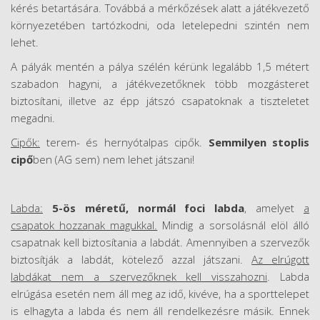
kérés betartására. Továbbá a mérkőzések alatt a játékvezető
környezetében tartózkodni, oda letelepedni szintén nem
lehet.
A pályák mentén a pálya szélén kérünk legalább 1,5 métert
szabadon hagyni, a játékvezetőknek több mozgásteret
biztosítani, illetve az épp játszó csapatoknak a tiszteletet
megadni.
Cipők:
terem- és hernyótalpas cipők.
Semmilyen stoplis
cipő
ben (AG sem) nem lehet játszani!
Labda:
5-ös méretű, normál foci labda
, amelyet
a
csapatok hozzanak magukkal.
Mindig a sorsolásnál elöl álló
csapatnak kell biztosítania a labdát. Amennyiben a szervezők
biztosítják a labdát, kötelező azzal játszani.
Az elrúgott
labdákat nem a szervezőknek kell visszahozni
. Labda
elrúgása esetén nem áll meg az idő, kivéve, ha a sporttelepet
is elhagyta a labda és nem áll rendelkezésre másik. Ennek