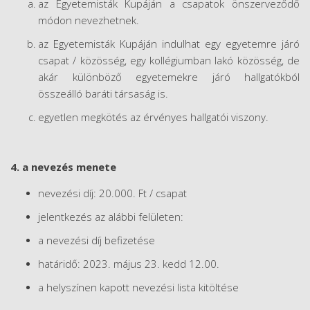
az Egyetemisták Kupáján a csapatok önszerveződő
módon nevezhetnek.
az Egyetemisták Kupáján indulhat egy egyetemre járó
csapat / közösség, egy kollégiumban lakó közösség, de
akár különböző egyetemekre járó hallgatókból
összeálló baráti társaság is.
egyetlen megkötés az érvényes hallgatói viszony.
4. a nevezés menete
nevezési díj: 20.000. Ft / csapat
jelentkezés az alábbi felületen:
a nevezési díj befizetése
határidő: 2023. május 23. kedd 12.00.
a helyszínen kapott nevezési lista kitöltése