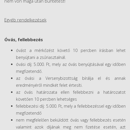
nem von maga után büntetést!
Egyéb rendelkezések
Óvás, fellebbezés
óvást a mérkőzést követő 10 percben írásban lehet
benyújtani a zsűriasztalnál.
óvási díj: 5.000. Ft, mely az óvás benyújtásával egy időben
megfizetendő.
az óvási a Versenybizottság bírálja el és annak
eredményéről mindkét felet értesíti.
az óvás határozata ellen fellebbezni a határozatot
követően 10 percben lehetséges
fellebbezési díj: 5.000. Ft, mely a fellebbezéssel egy időben
megfizetendő
nem megfelelően beküldött óvás vagy fellebbezés esetén
valamint azok díjának meg nem fizetése esetén, azt