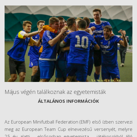
Május végén találkoznak az egyetemisták
ÁLTALÁNOS INFORMÁCIÓK
Az European Minifutball Federation (EMF) első ízben szervezi
meg az European Team Cup elnevezésű versenyét, melyre
25 év alatti – elsősorban egyetemista – játékosokból álló