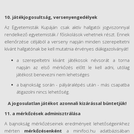
10. játékjogosultság, versenyengedélyek
Az Egyetemisták Kupáján csak aktív hallgatói jogviszonnyal
rendelkező egyetemisták / főiskolások vehetnek részt. Ennek
ellenőrzése céljából a verseny napján minden szerepeltetni
kívánt hallgatónak be kell mutatnia érvényes diákigazolványát!
a szerepeltetni kívánt játékosok névsorát a torna
napján az első mérkőzés előtt le kell adni, utólag
játékost benevezni nem lehetséges
a bajnokság során - pályáralépés után - más csapatba
átigazolni nincs lehetőség.
A jogosulatlan játékot azonnali kizárással büntetjük!
11. a mérkőzések adminisztrálása
A bajnokság mérkőzéseinek eredményeit lehetőségeinkhez
mérten
mérkőzésenként
a minifoci.hu adatbázisában