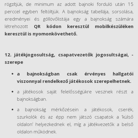
rögzítjük, de minimum az adott bajnoki forduló után 15
perccel egyben feltöltjük. A bajnokság tabellája, sorsolása,
eredményei és góllövőlistája egy a bajnokság számára
létrehozott
QR kódon keresztül mobilkészüléken
keresztül is nyomonkövethető.
12. játékjogosultság, csapatvezetők jogosultságai, -
szerepe
a bajnokságban csak érvényes hallgatói
viszonnyal rendelkező játékosok szerepelhetnek.
a játékosok saját felelősségükre vesznek részt a
bajnokságban.
a bajnokság mérkőzésein a játékosok, cserék,
szurkolók és az épp nem játszó csapatok a ’külső
oldalon’ helyezkednek el, míg a játékvezetők a belső
oldalon működnek.