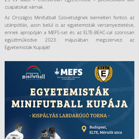
csapatokat várnak.
Az Országos Minifutball Szövetségnek kiemelten fontos az
utánpótlás, azon belül is az egyetemisták versenyeztetése,
ennek apropóján a MEFS-sel és az ELTE-BEAC-cal szorosan
együttműködve 2023. májusában megszervezi az
Egyetemisták Kupáját!