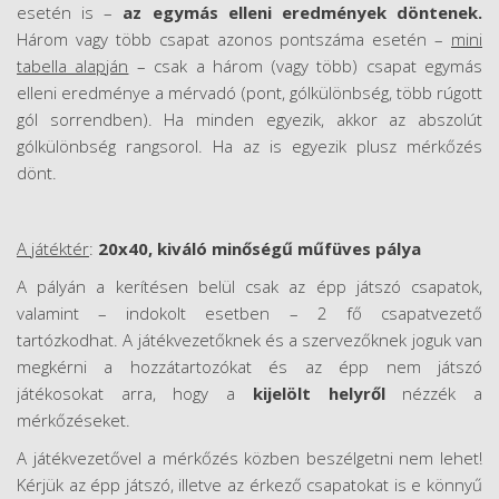
esetén is –
az egymás elleni eredmények döntenek.
Három vagy több csapat azonos pontszáma esetén –
mini
tabella alapján
– csak a három (vagy több) csapat egymás
elleni eredménye a mérvadó (pont, gólkülönbség, több rúgott
gól sorrendben). Ha minden egyezik, akkor az abszolút
gólkülönbség rangsorol. Ha az is egyezik plusz mérkőzés
dönt.
A játéktér
:
20x40, kiváló minőségű műfüves pálya
A pályán a kerítésen belül csak az épp játszó csapatok,
valamint – indokolt esetben – 2 fő csapatvezető
tartózkodhat. A játékvezetőknek és a szervezőknek joguk van
megkérni a hozzátartozókat és az épp nem játszó
játékosokat arra, hogy a
kijelölt helyről
nézzék a
mérkőzéseket.
A játékvezetővel a mérkőzés közben beszélgetni nem lehet!
Kérjük az épp játszó, illetve az érkező csapatokat is e könnyű