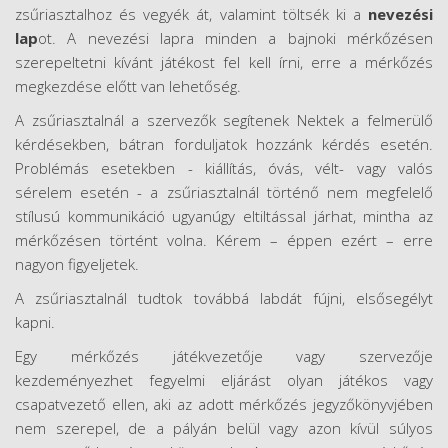
zsűriasztalhoz és vegyék át, valamint töltsék ki a
nevezési
lap
ot. A nevezési lapra minden a bajnoki mérkőzésen
szerepeltetni kívánt játékost fel kell írni, erre a mérkőzés
megkezdése előtt van lehetőség.
A zsűriasztalnál a szervezők segítenek Nektek a felmerülő
kérdésekben, bátran forduljatok hozzánk kérdés esetén.
Problémás esetekben - kiállítás, óvás, vélt- vagy valós
sérelem esetén - a zsűriasztalnál történő nem megfelelő
stílusú kommunikáció ugyanúgy eltiltással járhat, mintha az
mérkőzésen történt volna. Kérem – éppen ezért – erre
nagyon figyeljetek.
A zsűriasztalnál tudtok továbbá labdát fújni, elsősegélyt
kapni.
Egy mérkőzés játékvezetője vagy szervezője
kezdeményezhet fegyelmi eljárást olyan játékos vagy
csapatvezető ellen, aki az adott mérkőzés jegyzőkönyvjében
nem szerepel, de a pályán belül vagy azon kívül súlyos