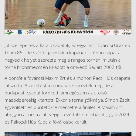
Jól szerepeltek a fiatal csapatok, az egyaránt fővárosi Urak és
Team 85 üde színfoltja voltak a kupának, utóbbi csapat a
negyedik helyet szerezte meg a rangos tornán, miután a
torna bronzmeccsén kikapott a címvédő Bauart 2002-től.
A döntőt a fővárosi Maxim Zrt és a monori Pacsi Hús csapata
játszotta. A vezetést a monoriak szerezték meg, de a
budapesti csapat fordított, ami egészen az utolsó
másodpercekig kitartott. Ekkor a torna gólkirálya, Simon Zsolt
egyenlített és büntetőkre mentette a finálét. A Maxim Zrt –
ahogyan a torna alatt végig – ezúttal sem hibázott, így a 2024-
es Pákozdi Hús Kupa a fővárosba került.