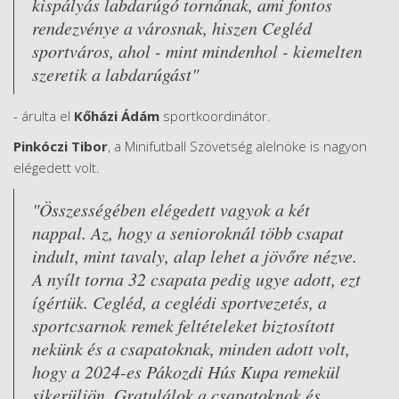
kispályás labdarúgó tornának, ami fontos
rendezvénye a városnak, hiszen Cegléd
sportváros, ahol - mint mindenhol - kiemelten
szeretik a labdarúgást"
- árulta el
Kőházi Ádám
sportkoordinátor.
Pinkóczi Tibor
, a Minifutball Szövetség alelnöke is nagyon
elégedett volt.
"Összességében elégedett vagyok a két
nappal. Az, hogy a senioroknál több csapat
indult, mint tavaly, alap lehet a jövőre nézve.
A nyílt torna 32 csapata pedig ugye adott, ezt
ígértük. Cegléd, a ceglédi sportvezetés, a
sportcsarnok remek feltételeket biztosított
nekünk és a csapatoknak, minden adott volt,
hogy a 2024-es Pákozdi Hús Kupa remekül
sikerüljön. Gratulálok a csapatoknak és