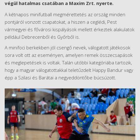
végül hatalmas csatában a Maxim Zrt. nyerte.
A kétnapos minifutball megmérettetés az ország minden
pontjáról vonzott csapatokat, a hiszen a ceglédi, Pest
vármegyei és fővárosi kispályások mellett érkeztek alakulatok
például Debrecenből és Győrből is.
A minifoci berkekben jól csengő nevek, válogatott játékosok
sora volt ott az eseményen, amelyen remek összecsapások
és meglepetések is voltak. Talán utóbbi kategóriába tartozik,
hogy a magyar válogatottakkal teletűzdelt Happy Bandur vagy
épp a Szilasi és Barátai a negyeddöntőbe búcsúzott.