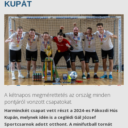
KUPÁT
A kétnapos megmérettetés az ország minden
pontjáról vonzott csapatokat.
Harminckét csapat vett részt a 2024-es Pákozdi Hús
Kupán, melynek idén is a ceglédi Gál József
Sportcsarnok adott otthont. A minifutball tornát