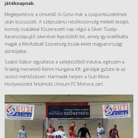
játéknapnak.
Meglepetésre a címvédő Vi-Szövi már a csoportküzdelmek
után búcsúzott. A szépszámú nézőközönség mellett lezajló,
komoly csatákkal fűszerezett nap végül a Silver Tüzép-
Karancslapujtő sikerével fejeződött be, amely így kvalifikálta
magát a Minifutball Szövetség észak-kelet magyarországi
döntőjébe.
Szabó Gábor együttese a selejtezőből indulva, egészen a
fináléig menetelő Rehm Hungária Kft. gárdáját győzte le az
utolsó mérkőzésen. Harmadik helyen a Guti Klíma-
Hoolywoodot felülmúló Unicum FC Mohora zárt.