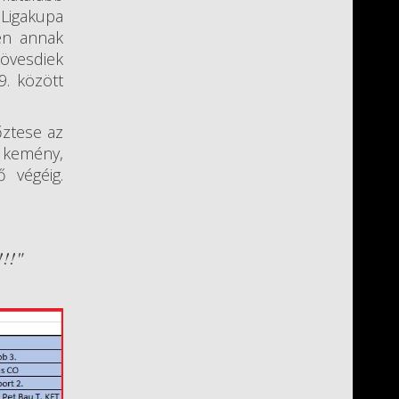
 Ligakupa
zen annak
kövesdiek
. között
őztese az
 kemény,
ő végéig.
!!"