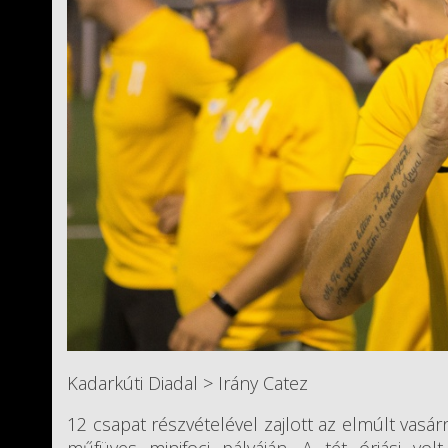
Kadarkúti Diadal > Irány Catez
12 csapat részvételével zajlott az elmúlt vas