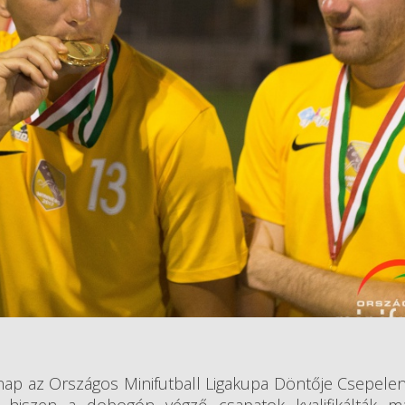
árnap az Országos Minifutball Ligakupa Döntője Csepele