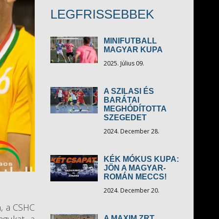
LEGFRISSEBBEK
MINIFUTBALL
MAGYAR KUPA
2025. Július 09.
A SZILASI ÉS
BARÁTAI
MEGHÓDÍTOTTA
SZEGEDET
2024. December 28.
KÉK MÓKUS KUPA:
JÖN A MAGYAR-
ROMÁN MECCS!
2024. December 20.
n, a CSHC
A MAXIM ZRT.