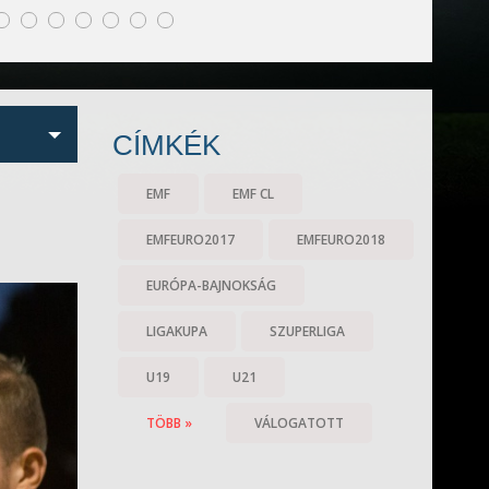
CÍMKÉK
EMF
EMF CL
EMFEURO2017
EMFEURO2018
EURÓPA-BAJNOKSÁG
LIGAKUPA
SZUPERLIGA
U19
U21
TÖBB »
VÁLOGATOTT