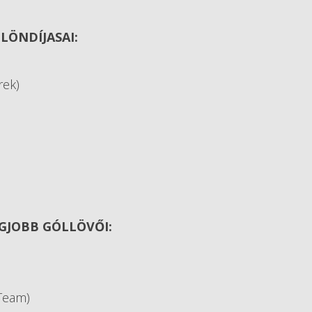
LÖNDÍJASAI:
rek)
GJOBB GÓLLÖVŐI:
 Team)