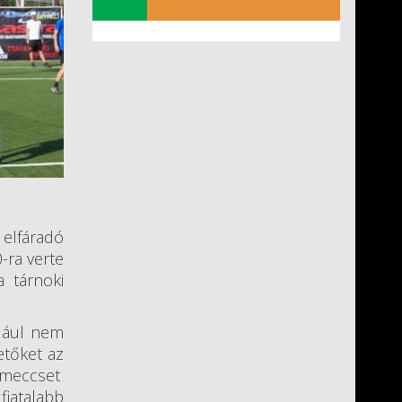
 elfáradó
-ra verte
a tárnoki
ldául nem
etőket az
 meccset
fiatalabb