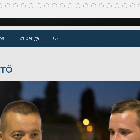
pa
Szuperliga
U21
NTŐ