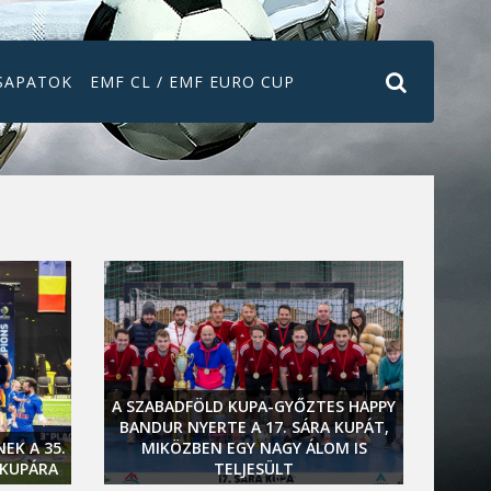
SAPATOK
EMF CL / EMF EURO CUP
A SZABADFÖLD KUPA-GYŐZTES HAPPY
BANDUR NYERTE A 17. SÁRA KUPÁT,
TOR
EK A 35.
MIKÖZBEN EGY NAGY ÁLOM IS
LÉPNE
-KUPÁRA
TELJESÜLT