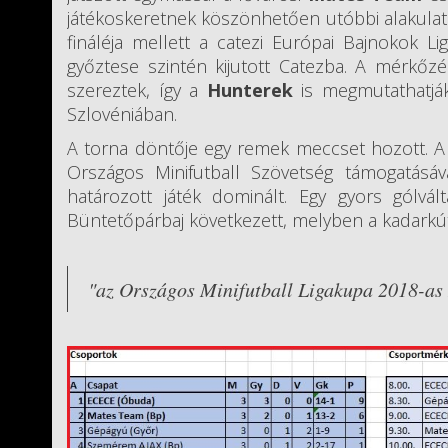
játékoskeretnek köszönhetően utóbbi alakulat 
fináléja mellett a catezi Európai Bajnokok L
győztese szintén kijutott Catezba. A mérkőz
szereztek, így a
Hunterek
is megmutathatják
Szlovéniában.
A torna döntője egy remek meccset hozott. A 
Országos Minifutball Szövetség támogatásá
határozott játék dominált. Egy gyors gólvál
Büntetőpárbaj következett, melyben a kadarkúti
"az Országos Minifutball Ligakupa 2018-a