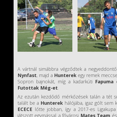
A vártnál simábbra végződtek a negyeddöntők
Nynfast
, majd a
Hunterek
egy remek meccsen
Sopron bajnokát, míg a kadarkúti
Fapuma
e
Futottak Még-et
.
Az ezután kezdődő mérkőzések talán a tét sú
talált be a
Hunterek
hálójába, igaz gólt sem 
ECECE
lőtte jobban, így a 2017-es Ligakupa
játszott egymással a fővárosi
Mates Team
és