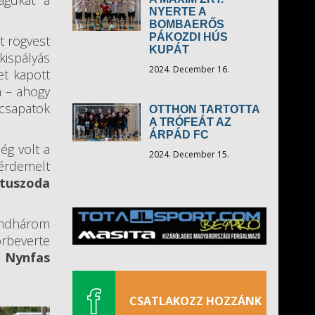
agukat a
NYERTE A
BOMBAERŐS
PÁKOZDI HÚS
t rögvest
KUPÁT
kispályás
2024. December 16.
et kapott
n – ahogy
csapatok
OTTHON TARTOTTA
A TRÓFEÁT AZ
ÁRPÁD FC
ég volt a
2024. December 15.
érdemelt
tuszoda
mindhárom
rbeverte
k
Nynfas
CSATLAKOZZ HOZZÁNK