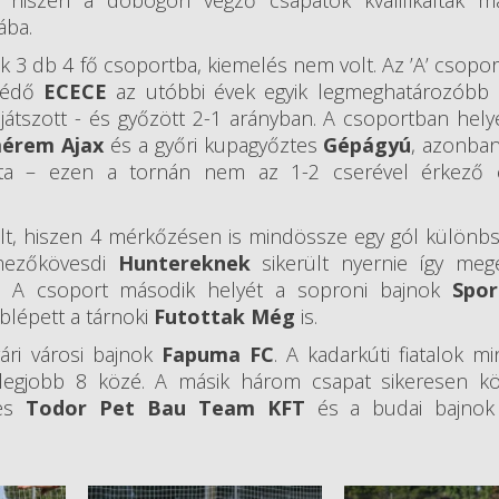
lt, hiszen a dobogón végző csapatok kvalifikálták m
ába.
k 3 db 4 fő csoportba, kiemelés nem volt. Az ’A’ csopor
mvédő
ECECE
az utóbbi évek egyik legmeghatározóbb 
játszott - és győzött 2-1 arányban. A csoportban hely
érem Ajax
és a győri kupagyőztes
Gépágyú
, azonba
tta – ezen a tornán nem az 1-2 cserével érkező 
olt, hiszen 4 mérkőzésen is mindössze egy gól különbs
 mezőkövesdi
Huntereknek
sikerült nyernie így meg
. A csoport második helyét a soproni bajnok
Spor
blépett a tárnoki
Futottak Még
is.
ári városi bajnok
Fapuma FC
. A kadarkúti fiatalok 
legjobb 8 közé. A másik három csapat sikeresen kö
tes
Todor Pet Bau Team KFT
és a budai bajno