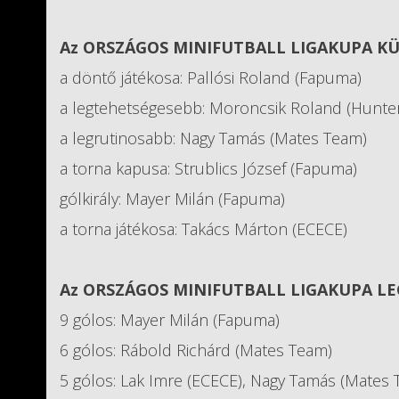
Az ORSZÁGOS MINIFUTBALL LIGAKUPA KÜ
a döntő játékosa: Pallósi Roland (Fapuma)
a legtehetségesebb: Moroncsik Roland (Hunte
a legrutinosabb: Nagy Tamás (Mates Team)
a torna kapusa: Strublics József (Fapuma)
gólkirály: Mayer Milán (Fapuma)
a torna játékosa: Takács Márton (ECECE)
Az ORSZÁGOS MINIFUTBALL LIGAKUPA LE
9 gólos: Mayer Milán (Fapuma)
6 gólos: Rábold Richárd (Mates Team)
5 gólos: Lak Imre (ECECE), Nagy Tamás (Mates