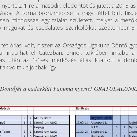
nyerte 2-1-re a második elődöntőt és jutott a 2018-as
igájába. A torna bronzmeccse is nagy téttel bírt, his
ésen mindössze egy találat született, melyet a mező
 magukat és csodálatos szurkolóikat szeptember 5-9
tét óriási volt, hiszen az Országos Ligakupa Döntő gy
val indulhat el Catezban. Ennek tükrében inkább a
tás után az 1-1-es mérkőzés állás kitartott a dönt
ak voltak a jobbak, így
s Döntőjét a kadarkúti Fapuma nyerte! GRATULÁLUNK!