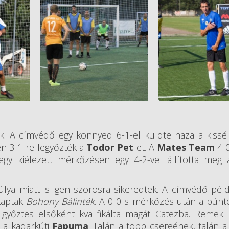
. A címvédő egy könnyed 6-1-el küldte haza a kissé
 3-1-re legyőzték a
Todor Pet
-et. A
Mates Team
4-0
gy kiélezett mérkőzésen egy 4-2-vel állította meg 
lya miatt is igen szorosra sikeredtek. A címvédő pé
kaptak
Bohony Bálinték
. A 0-0-s mérkőzés után a bünt
 győztes elsőként kvalifikálta magát Catezba. Remek
 a kadarkúti
Fapuma
. Talán a több csereének, talán a 