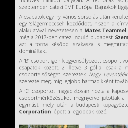
műfüves minifoci pályáján. A tét óriási vo
szeptemberi catezi EMF Európai Bajnokok Ligáj
A csapatok egy nyilvános sorsolás után kerülte
egy ’slágermeccsel’ kezdődött, hiszen a cí
alakulatával nevezetesen a
Mates Teammel
még a 2017-ben catezi induló budapesti
Szem
azt a torna későbbi szakasza is megmuta
domináltak…
A ’B’ csoport igen kiegyensúlyozott csoport v
csapatok között. 2 illetve 3 góllal csak a
csoportelsőséget szereztek
Nagy Leventéék
szerezte meg, míg legjobb harmadikként továb
A ’C’ csoportot magabiztosan hozta a kaposv
csoportmérkőzésüket megnyerve jutottak a 
egymást, mely után a budapesti kupagyőz
Corporation
lépett a legjobbak közé.