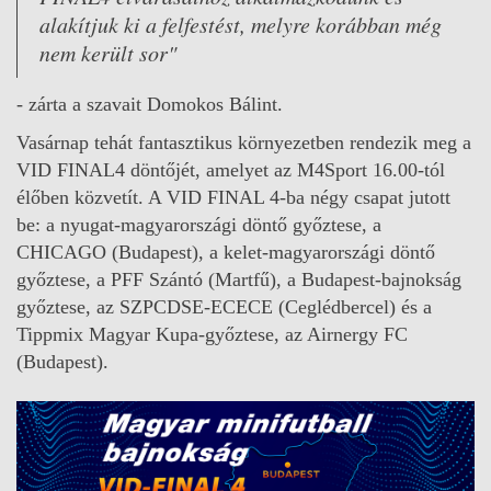
alakítjuk ki a felfestést, melyre korábban még
nem került sor"
- zárta a szavait Domokos Bálint.
Vasárnap tehát fantasztikus környezetben rendezik meg a
VID FINAL4 döntőjét, amelyet az M4Sport 16.00-tól
élőben közvetít. A VID FINAL 4-ba négy csapat jutott
be: a nyugat-magyarországi döntő győztese, a
CHICAGO (Budapest), a kelet-magyarországi döntő
győztese, a PFF Szántó (Martfű), a Budapest-bajnokság
győztese, az SZPCDSE-ECECE (Ceglédbercel) és a
Tippmix Magyar Kupa-győztese, az Airnergy FC
(Budapest).