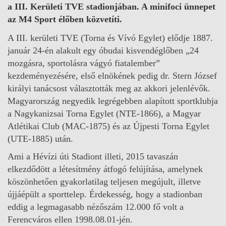
a III. Kerületi TVE stadionjában. A minifoci ünnepet
az M4 Sport élőben közvetíti.
A III. kerületi TVE (Torna és Vívó Egylet) elődje 1887.
január 24-én alakult egy óbudai kisvendéglőben „24
mozgásra, sportolásra vágyó fiatalember”
kezdeményezésére, első elnökének pedig dr. Stern József
királyi tanácsost választották meg az akkori jelenlévők.
Magyarország negyedik legrégebben alapított sportklubja
a Nagykanizsai Torna Egylet (NTE-1866), a Magyar
Atlétikai Club (MAC-1875) és az Újpesti Torna Egylet
(UTE-1885) után.
Ami a Hévízi úti Stadiont illeti, 2015 tavaszán
elkezdődött a létesítmény átfogó felújítása, amelynek
köszönhetően gyakorlatilag teljesen megújult, illetve
újjáépült a sporttelep. Érdekesség, hogy a stadionban
eddig a legmagasabb nézőszám 12.000 fő volt a
Ferencváros ellen 1998.08.01-jén.