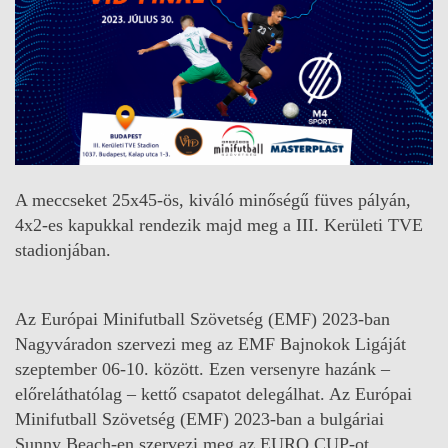
A meccseket 25x45-ös, kiváló minőségű füves pályán,
4x2-es kapukkal rendezik majd meg a III. Kerületi TVE
stadionjában.
Az Európai Minifutball Szövetség (EMF) 2023-ban
Nagyváradon szervezi meg az EMF Bajnokok Ligáját
szeptember 06-10. között. Ezen versenyre hazánk –
előreláthatólag – kettő csapatot delegálhat. Az Európai
Minifutball Szövetség (EMF) 2023-ban a bulgáriai
Sunny Beach-en szervezi meg az EURO CUP-ot,