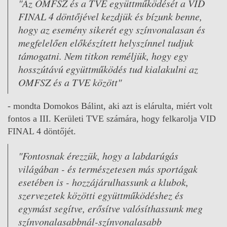
"Az OMFSZ és a TVE együttműködését a VID
FINAL 4 döntőjével kezdjük és bízunk benne,
hogy az esemény sikerét egy színvonalasan és
megfelelően előkészített helyszínnel tudjuk
támogatni. Nem titkon reméljük, hogy egy
hosszútávú együttműködés tud kialakulni az
OMFSZ és a TVE között"
- mondta Domokos Bálint, aki azt is elárulta, miért volt
fontos a III. Kerületi TVE számára, hogy felkarolja VID
FINAL 4 döntőjét.
"Fontosnak érezzük, hogy a labdarúgás
világában - és természetesen más sportágak
esetében is - hozzájárulhassunk a klubok,
szervezetek közötti együttműködéshez és
egymást segítve, erősítve valósíthassunk meg
színvonalasabbnál-színvonalasabb