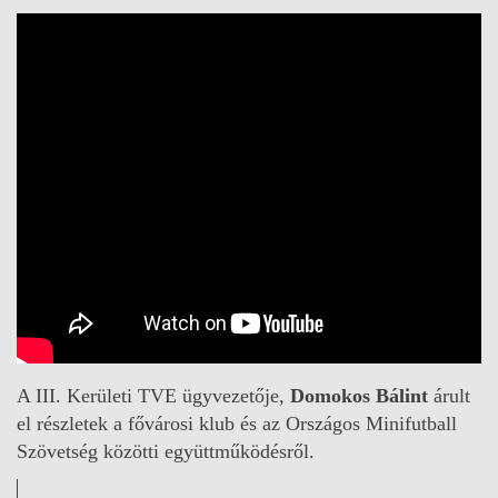
A III. Kerületi TVE ügyvezetője,
Domokos Bálint
árult
el részletek a fővárosi klub és az Országos Minifutball
Szövetség közötti együttműködésről.