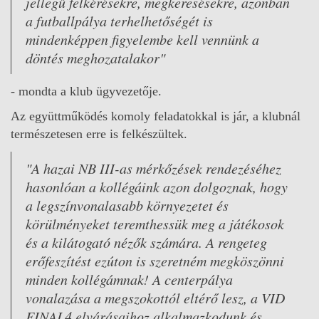
jellegű felkérésekre, megkeresésekre, azonban
a futballpálya terhelhetőségét is
mindenképpen figyelembe kell vennünk a
döntés meghozatalakor"
- mondta a klub ügyvezetője.
Az együttműködés komoly feladatokkal is jár, a klubnál
természetesen erre is felkészültek.
"A hazai NB III-as mérkőzések rendezéséhez
hasonlóan a kollégáink azon dolgoznak, hogy
a legszínvonalasabb környezetet és
körülményeket teremthessük meg a játékosok
és a kilátogató nézők számára. A rengeteg
erőfeszítést ezúton is szeretném megköszönni
minden kollégámnak! A centerpálya
vonalazása a megszokottól eltérő lesz, a VID
FINAL4 elvárásaihoz alkalmazkodunk és