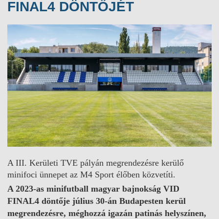
FINAL4 DÖNTŐJÉT
A III. Kerületi TVE pályán megrendezésre kerülő
minifoci ünnepet az M4 Sport élőben közvetíti.
A 2023-as minifutball magyar bajnokság VID
FINAL4 döntője július 30-án Budapesten kerül
megrendezésre, méghozzá igazán patinás helyszínen,