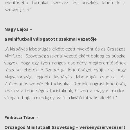
jelentősebb tornákat szervez és büszkék lehetünk a
Szuperligára.”
Nagy Lajos –
a Minifutball válogatott szakmai vezetője
„A kispályás labdarúgás elkötelezett híveként és az Országos
Minifutball Szövetség szakmai vezetőjeként boldog és büszke
vagyok, hogy egy ilyen rangos esemény megteremtésének
részese lehetek. A Szuperliga lehetőséget nyújt arra, hogy
Magyarország legjobb kispályás labdarúgó csapatai és
játékosai összemérjék tudásukat. Remek kiugrási lehetőség
lesz ez a tehetséges focistáknak, hiszen a magyar minifoci
válogatott ajtaja mindig nyitva áll a kiváló futballisták előtt.”
Pinkóczi Tibor –
Országos Minifutball Szövetség – versenyszervezésért