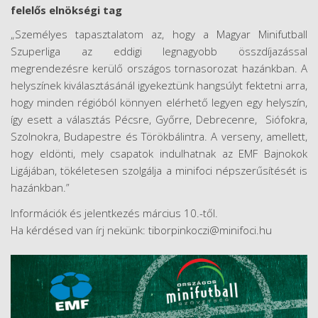
felelős elnökségi tag
„Személyes tapasztalatom az, hogy a Magyar Minifutball
Szuperliga az eddigi legnagyobb összdíjazással
megrendezésre kerülő országos tornasorozat hazánkban. A
helyszínek kiválasztásánál igyekeztünk hangsúlyt fektetni arra,
hogy minden régióból könnyen elérhető legyen egy helyszín,
így esett a választás Pécsre, Győrre, Debrecenre, Siófokra,
Szolnokra, Budapestre és Törökbálintra. A verseny, amellett,
hogy eldönti, mely csapatok indulhatnak az EMF Bajnokok
Ligájában, tökéletesen szolgálja a minifoci népszerűsítését is
hazánkban.”
Információk és jelentkezés március 10.-től.
​Ha kérdésed van írj nekünk: tiborpinkoczi@minifoci.hu