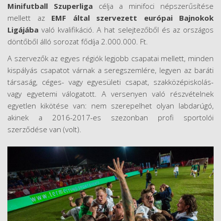
Minifutball Szuperliga
célja a minifoci népszerűsítése
mellett az
EMF által szervezett európai Bajnokok
Ligájába
való kvalifikáció. A hat selejtezőből és az országos
döntőből álló sorozat fődíja 2.000.000. Ft.
A szervezők az egyes régiók legjobb csapatai mellett, minden
kispályás csapatot várnak a seregszemlére, legyen az baráti
társaság, céges- vagy egyesületi csapat, szakközépiskolás-
vagy egyetemi válogatott. A versenyen való részvételnek
egyetlen kikötése van: nem szerepelhet olyan labdarúgó,
akinek a 2016-2017-es szezonban profi sportolói
szerződése van (volt).