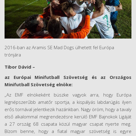
2016-ban az Aramis SE Mad Dogs ülhetett fel Európa
trónjára
Tibor Dávid –
az Európai Minifutball Szövetség és az Országos
Minifutball Szövetség elnöke:
„Az EMF elnökeként büszke vagyok arra, hogy Európa
legnépszerűbb amatőr sportja, a kispályás labdarúgás ilyen
erős tornával jelentkezik hazánkban. Nagy öröm, hogy a tavaly
első alkalommal megrendezésre kerülő EMF Bajnokok Ligáját
a 27 ország 68 csapata közül magyar csapat nyerte meg.
Bízom benne, hogy a fiatal magyar szövetség is egyre