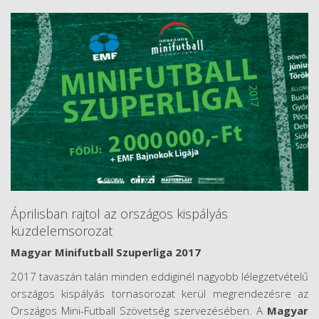
Áprilisban rajtol az országos kispályás
küzdelemsorozat
Magyar Minifutball Szuperliga 2017
2017 tavaszán talán minden eddiginél nagyobb lélegzetvételű
országos kispályás tornasorozat kerül megrendezésre az
Országos Mini-Futball Szövetség szervezésében. A
Magyar