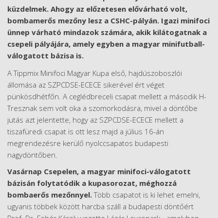
küzdelmek. Ahogy az előzetesen elővárható volt,
bombamerős mezőny lesz a CSHC-pályán. Igazi minifoci
ünnep várható mindazok számára, akik kilátogatnak a
csepeli pályájára, amely egyben a magyar minifutball-
válogatott bázisa is.
A Tippmix Minifoci Magyar Kupa első, hajdúszoboszlói
állomása az SZPCDSE-ECECE sikerével ért véget
pünkösdhétfőn. A ceglédbreceli csapat mellett a második H-
Tresznak sem volt oka a szomorkodásra, mivel a döntőbe
jutás azt jelentette, hogy az SZPCDSE-ECECE mellett a
tiszafüredi csapat is ott lesz majd a július 16-án
megrendezésre kerülő nyolccsapatos budapesti
nagydöntőben.
Vasárnap Csepelen, a magyar minifoci-válogatott
bázisán folytatódik a kupasorozat, méghozzá
bombaerős mezőnnyel.
Több csapatot is ki lehet emelni,
ugyanis többek között harcba száll a budapesti döntőért