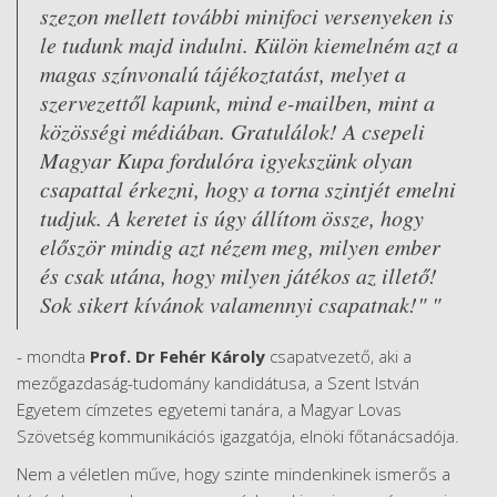
szezon mellett további minifoci versenyeken is
le tudunk majd indulni. Külön kiemelném azt a
magas színvonalú tájékoztatást, melyet a
szervezettől kapunk, mind e-mailben, mint a
közösségi médiában. Gratulálok! A csepeli
Magyar Kupa fordulóra igyekszünk olyan
csapattal érkezni, hogy a torna szintjét emelni
tudjuk. A keretet is úgy állítom össze, hogy
először mindig azt nézem meg, milyen ember
és csak utána, hogy milyen játékos az illető!
Sok sikert kívánok valamennyi csapatnak!" "
- mondta
Prof. Dr Fehér Károly
csapatvezető, aki a
mezőgazdaság-tudomány kandidátusa, a Szent István
Egyetem címzetes egyetemi tanára, a Magyar Lovas
Szövetség kommunikációs igazgatója, elnöki főtanácsadója.
Nem a véletlen műve, hogy szinte mindenkinek ismerős a