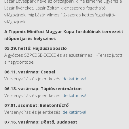
Lázár Lovaspark neve az országban, ki ne ismerné ugyanis a
Lázár fivéreket. Lázár Zoltán kilencszeres fogathajtó
világbajnok, míg Lázár Vilmos 12-szeres kettesfogathajtó-
világbajnok.
A Tippmix Minifoci Magyar Kupa fordulóinak tervezett
időpontjai és helyszínei:
05.29. hétfő: Hajdúszoboszló
A győztes SZPCDSE-ECECE és az ezüstérmes H-Terasz jutott
a nagydöntőbe
06.11. vasárnap: Csepel
Versenykiírás és jelentkezés
ide kattintva!
06.18. vasárnap: Tápiószentmárton
Versenykiírás és jelentkezés
ide kattintva!
07.01. szombat: Balatonfűzfő
Versenykiírás és jelentkezés
ide kattintva!
07.16. vasárnap: Döntő, Budapest