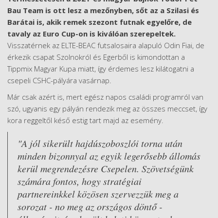
Bau Team is ott lesz a mezőnyben, sőt az a Szilasi és
Barátai is, akik remek szezont futnak egyelőre, de
tavaly az Euro Cup-on is kiválóan szerepeltek.
Visszatérnek az ELTE-BEAC futsalosaira alapuló Odin Fiai, de
érkezik csapat Szolnokról és Egerből is kimondottan a
Tippmix Magyar Kupa miatt, így érdemes lesz kilátogatni a
csepeli CSHC-pályára vasárnap.
Már csak azért is, mert egész napos családi programról van
szó, ugyanis egy pályán rendezik meg az összes meccset, így
kora reggeltől késő estig tart majd az esemény.
"A jól sikerült hajdúszoboszlói torna után
minden bizonnyal az egyik legerősebb állomás
kerül megrendezésre Csepelen. Szövetségünk
számára fontos, hogy stratégiai
partnereinkkel közösen szervezzük meg a
sorozat - no meg az országos döntő -