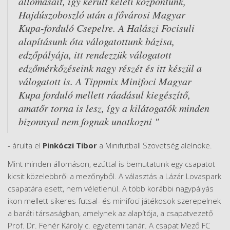
állomásait, így került keleti központunk,
Hajdúszoboszló után a fővárosi Magyar
Kupa-forduló Csepelre. A Halászi Focisuli
alapításunk óta válogatottunk bázisa,
edzőpályája, itt rendezzük válogatott
edzőmérkőzéseink nagy részét és itt készül a
válogatott is. A Tippmix Minifoci Magyar
Kupa forduló mellett ráadásul kiegészítő,
amatőr torna is lesz, így a kilátogatók minden
bizonnyal nem fognak unatkozni "
- árulta el
Pinkóczi Tibor
a Minifutball Szövetség alelnöke.
Mint minden állomáson, ezúttal is bemutatunk egy csapatot
kicsit közelebbről a mezőnyből. A választás a Lázár Lovaspark
csapatára esett, nem véletlenül. A több korábbi nagypályás
ikon mellett sikeres futsal- és minifoci játékosok szerepelnek
a baráti társaságban, amelynek az alapítója, a csapatvezető
Prof. Dr. Fehér Károly c. egyetemi tanár. A csapat Mező FC