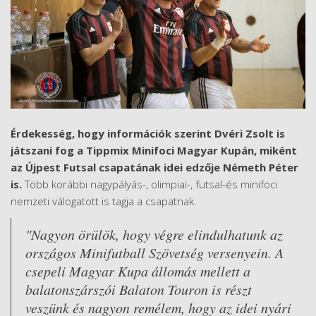
Érdekesség, hogy információk szerint Dvéri Zsolt is
játszani fog a Tippmix Minifoci Magyar Kupán, miként
az Újpest Futsal csapatának idei edzője Németh Péter
is.
Több korábbi nagypályás-, olimpiai-, futsal-és minifoci
nemzeti válogatott is tagja a csapatnak.
"Nagyon örülök, hogy végre elindulhatunk az
országos Minifutball Szövetség versenyein. A
csepeli Magyar Kupa állomás mellett a
balatonszárszói Balaton Touron is részt
veszünk és nagyon remélem, hogy az idei nyári