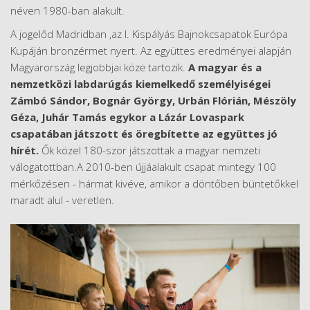
néven 1980-ban alakult.
A jogelőd Madridban ,az I. Kispályás Bajnokcsapatok Európa
Kupáján bronzérmet nyert. Az együttes eredményei alapján
Magyarország legjobbjai közė tartozik.
A magyar és a
nemzetközi labdarúgás kiemelkedő személyiségei
Zámbó Sándor, Bognár György, Urbán Flórián, Mészöly
Géza, Juhár Tamás egykor a Lázár Lovaspark
csapatában játszott és öregbítette az együttes jó
hírét.
Ők közel 180-szor játszottak a magyar nemzeti
válogatottban.A 2010-ben újjáalakult csapat mintegy 100
mérkőzésen - hármat kivéve, amikor a döntőben büntetőkkel
maradt alul - veretlen.