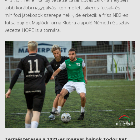
Prof. Dr. Fehér Károly vezette Lázár Lovaspark - amelyben
több korábbi nagypályás ikon mellett sikeres futsal- és
minifoci játékosok szerepelnek -, de érkezik a friss NB2-es
futsalbajnok Maglódi Torna Klubra alapuló Németh Gusztáv
vezette HOPE is a tornára.
Természetesen a 2021-es magyar bajnok Todor Pet