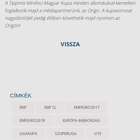
A Tippmix Minifoci Magyar Kupa minden állomásával kiemelten
foglalkozik majd a médiapartnerünk, az Origo. A kupasorozat
nagydöntőjét pedig élőben követhetik majd nyomon az
Origón!
VISSZA
CÍMKÉK
EMF
EMF CL
EMFEURO2017
EMFEURO2018
EURÓPA-BAJNOKSÁG
LIGAKUPA
SZUPERLIGA
U19