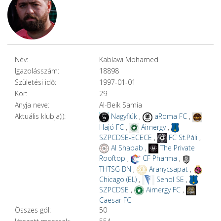
Név:
Kablawi Mohamed
Igazolásszám:
18898
Születési idő:
1997-01-01
Kor:
29
Anyja neve:
Al-Beik Samia
Aktuális klubja(i):
Nagyfiúk
,
aRoma FC
,
Hajó FC
,
Airnergy
,
SZPCDSE-ECECE
,
FC St.Páli
,
Al Shabab
,
The Private
Rooftop
,
CF Pharma
,
THTSG BN
,
Aranycsapat
,
Chicago (EL)
,
Sehol SE
,
SZPCDSE
,
Airnergy FC
,
Caesar FC
Összes gól:
50