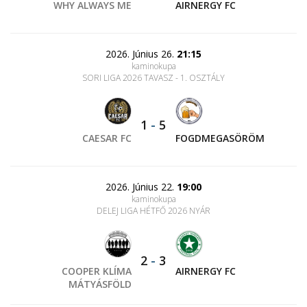
WHY ALWAYS ME
AIRNERGY FC
2026. Június 26.
21:15
kaminokupa
SORI LIGA 2026 TAVASZ - 1. OSZTÁLY
1
-
5
CAESAR FC
FOGDMEGASÖRÖM
2026. Június 22.
19:00
kaminokupa
DELEJ LIGA HÉTFŐ 2026 NYÁR
2
-
3
COOPER KLÍMA
AIRNERGY FC
MÁTYÁSFÖLD