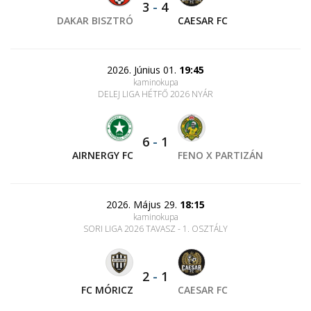
3
-
4
DAKAR BISZTRÓ
CAESAR FC
2026. Június 01.
19:45
kaminokupa
DELEJ LIGA HÉTFŐ 2026 NYÁR
6
-
1
AIRNERGY FC
FENO X PARTIZÁN
2026. Május 29.
18:15
kaminokupa
SORI LIGA 2026 TAVASZ - 1. OSZTÁLY
2
-
1
FC MÓRICZ
CAESAR FC