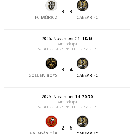
3
-
3
FC MÓRICZ
CAESAR FC
2025. November 21.
18:15
kaminokupa
SORI LIGA 2025-26 TÉL 1. OSZTÁLY
3
-
4
GOLDEN BOYS
CAESAR FC
2025. November 14.
20:30
kaminokupa
SORI LIGA 2025-26 TÉL 1. OSZTÁLY
2
-
6
HALADÁS TÉR
CAESAR FC