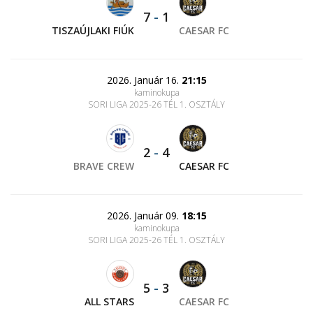
7
-
1
TISZAÚJLAKI FIÚK
CAESAR FC
2026. Január 16.
21:15
kaminokupa
SORI LIGA 2025-26 TÉL 1. OSZTÁLY
2
-
4
BRAVE CREW
CAESAR FC
2026. Január 09.
18:15
kaminokupa
SORI LIGA 2025-26 TÉL 1. OSZTÁLY
5
-
3
ALL STARS
CAESAR FC