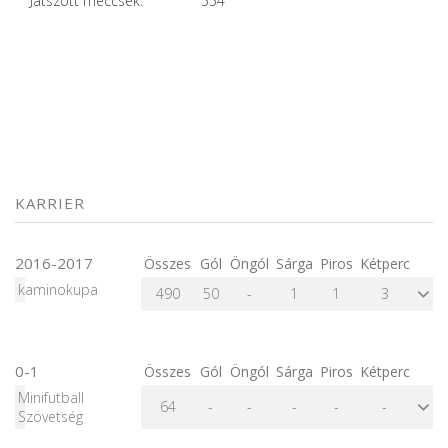
Játszott meccsek:
554
KARRIER
2016-2017
Összes
Gól
Öngól
Sárga
Piros
Kétperc
kaminokupa
490
50
-
1
1
3
0-1
Összes
Gól
Öngól
Sárga
Piros
Kétperc
Minifutball
64
-
-
-
-
-
Szövetség