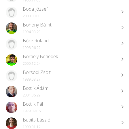
1988.11.05
Boda József
2000.00.00
Bohony Bálint
1994.03.29
Bőke Roland
1993.06.22
Borbély Benedek
2000.12.24
Borsodi Zsolt
1989.03.27
Bottlik Ádám
2001.06.29
Bottlik Pál
1979.09.06
Bubits László
1990.01.12