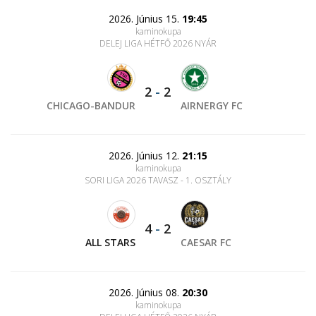
2026. Június 15.
19:45
kaminokupa
DELEJ LIGA HÉTFŐ 2026 NYÁR
2
-
2
CHICAGO-BANDUR
AIRNERGY FC
2026. Június 12.
21:15
kaminokupa
SORI LIGA 2026 TAVASZ - 1. OSZTÁLY
4
-
2
ALL STARS
CAESAR FC
2026. Június 08.
20:30
kaminokupa