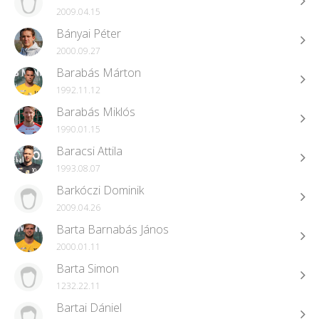
2009.04.15
Bányai Péter
2000.09.27
Barabás Márton
1992.11.12
Barabás Miklós
1990.01.15
Baracsi Attila
1993.08.07
Barkóczi Dominik
2009.04.26
Barta Barnabás János
2000.01.11
Barta Simon
1232.22.11
Bartai Dániel