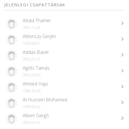
JELENLEGI CSAPATTÁRSAK
Abdul Thamel
2001.12.25
Ablonczy Gerjén
1993.08.01
Addas Basel
2002.01.05
Agóts Tamás
2002.04.03
Ahmed Hajo
1986.10.30
Al-Hussein Mohamed
1999.08.22
Albert Gergő
2003.03.31