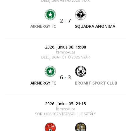
DELEJ LIGA HÉTFŐ 2026 NYÁR
2
-
7
AIRNERGY FC
SQUADRA ANONIMA
2026. Június 08.
19:00
kaminokupa
DELEJ LIGA HÉTFŐ 2026 NYÁR
6
-
3
AIRNERGY FC
BROMIT SPORT CLUB
2026. Június 05.
21:15
kaminokupa
SORI LIGA 2026 TAVASZ - 1. OSZTÁLY