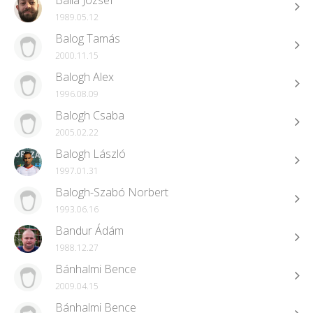
Balla József
1989.05.12
Balog Tamás
2000.11.15
Balogh Alex
1996.08.09
Balogh Csaba
2005.02.22
Balogh László
1997.01.31
Balogh-Szabó Norbert
1993.06.16
Bandur Ádám
1988.12.27
Bánhalmi Bence
2009.04.15
Bánhalmi Bence