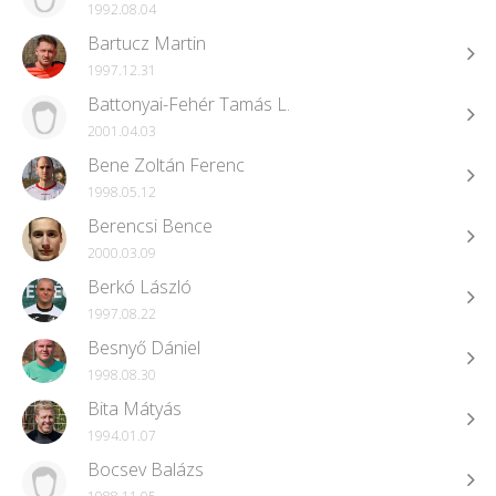
1992.08.04
Bartucz Martin
1997.12.31
Battonyai-Fehér Tamás L.
2001.04.03
Bene Zoltán Ferenc
1998.05.12
Berencsi Bence
2000.03.09
Berkó László
1997.08.22
Besnyő Dániel
1998.08.30
Bita Mátyás
1994.01.07
Bocsev Balázs