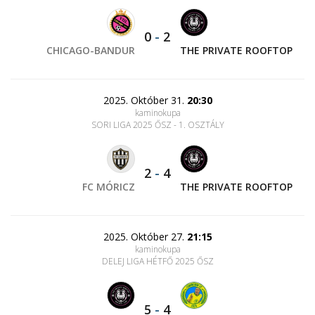
0
-
2
CHICAGO-BANDUR
THE PRIVATE ROOFTOP
2025. Október 31.
20:30
kaminokupa
SORI LIGA 2025 ŐSZ - 1. OSZTÁLY
2
-
4
FC MÓRICZ
THE PRIVATE ROOFTOP
2025. Október 27.
21:15
kaminokupa
DELEJ LIGA HÉTFŐ 2025 ŐSZ
5
-
4