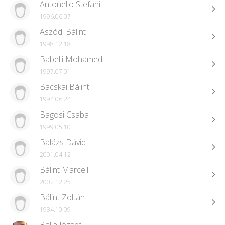
Antonello Stefani
1996.06.07
Aszódi Bálint
1998.12.18
Babelli Mohamed
1997.07.01
Bacskai Bálint
1994.06.24
Bagosi Csaba
1999.05.10
Balázs Dávid
2001.04.12
Bálint Marcell
2002.12.25
Bálint Zoltán
1984.10.09