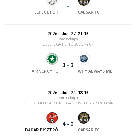
-
LÉPEGETŐK
CAESAR FC
2026. Július 27.
21:15
kaminokupa
DELEJ LIGA HÉTFŐ 2026 NYÁR
3
-
3
AIRNERGY FC
WHY ALWAYS ME
2026. Július 24.
18:15
kaminokupa
LOTUSZ MEDICAL SORI LIGA 1. OSZTÁLY - 2026 NYÁR
4
-
2
DAKAR BISZTRÓ
CAESAR FC