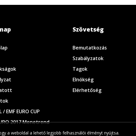
emap
Szövetség
lap
Bemutatkozás
Szabályzatok
kságok
Tagok
lyzat
Elnökség
atott
Elérhetőség
tok
L / EMF EURO CUP
URO 2017 Menetrend
gy a weboldal a lehető legjobb felhasználói élményt nyújtsa.