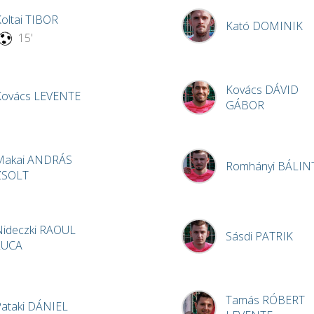
oltai
TIBOR
Kató
DOMINIK
15'
Kovács
DÁVID
Kovács
LEVENTE
GÁBOR
Makai
ANDRÁS
Romhányi
BÁLIN
ZSOLT
ideczki
RAOUL
Sásdi
PATRIK
LUCA
Tamás
RÓBERT
ataki
DÁNIEL