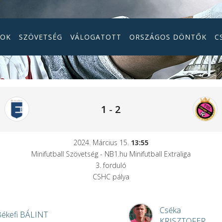
GOK
SZÖVETSÉG
VÁLOGATOTT
ORSZÁGOS DÖNTŐK
C
1
-
2
2024. Március 15.
13:55
Minifutball Szövetség - NB1.hu Minifutball Extraliga
3. forduló
CSHC pálya
Cséka
ékefi
BÁLINT
KRISZTOFER