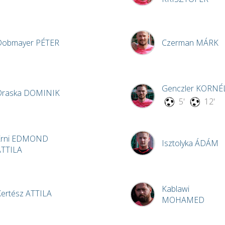
Dobmayer
PÉTER
Czerman
MÁRK
Genczler
KORNÉ
Draska
DOMINIK
5'
12'
rni
EDMOND
Isztolyka
ÁDÁM
ATTILA
Kablawi
Kertész
ATTILA
MOHAMED