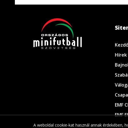
Sit
Kezdő
Hírek
Bajno
Szabá
Válog
Csapa
EMF C
EMF E
A weboldal cookie-kat használ annak érdekében, ho