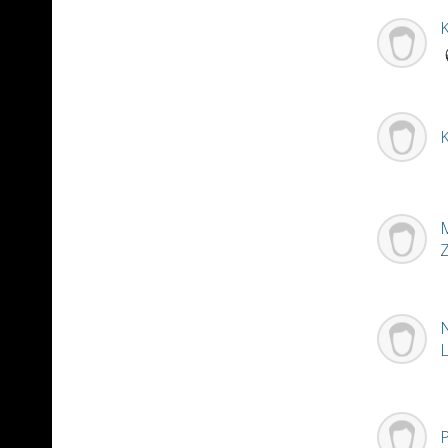
K
N
P