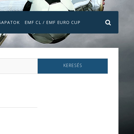
SAPATOK
EMF CL / EMF EURO CUP
KERESÉS