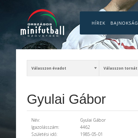
HÍREK
BAJNOKSÁ
Gyulai Gábor
Név:
Gyulai Gábor
Igazolásszám:
4462
Születési idő:
1985-05-01