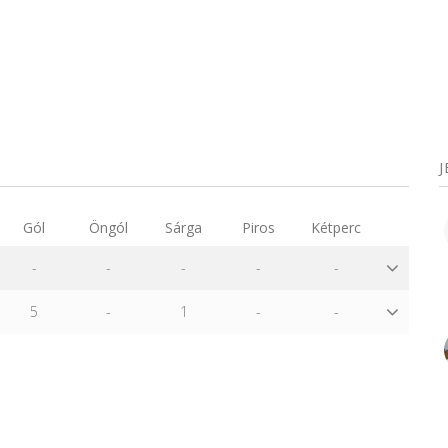
Gól
Öngól
Sárga
Piros
Kétperc
-
-
-
-
-
5
-
1
-
-