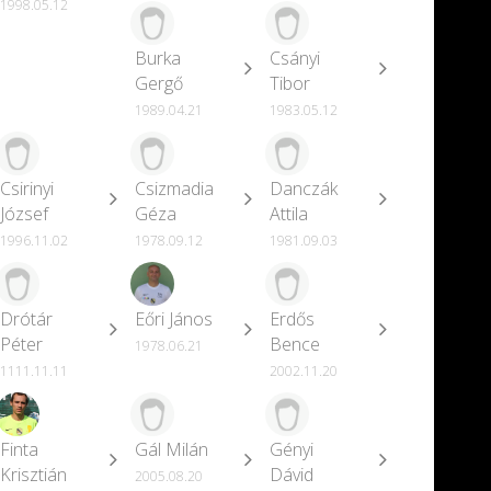
1998.05.12
Burka
Csányi
Gergő
Tibor
1989.04.21
1983.05.12
Csirinyi
Csizmadia
Danczák
József
Géza
Attila
1996.11.02
1978.09.12
1981.09.03
Drótár
Eőri János
Erdős
Péter
Bence
1978.06.21
1111.11.11
2002.11.20
Finta
Gál Milán
Gényi
Krisztián
Dávid
2005.08.20