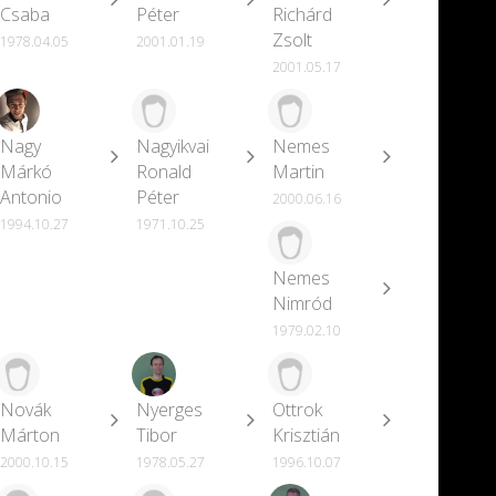
Csaba
Péter
Richárd
Zsolt
1978.04.05
2001.01.19
2001.05.17
Nagy
Nagyikvai
Nemes
Márkó
Ronald
Martin
Antonio
Péter
2000.06.16
1994.10.27
1971.10.25
Nemes
Nimród
1979.02.10
Novák
Nyerges
Ottrok
Márton
Tibor
Krisztián
2000.10.15
1978.05.27
1996.10.07