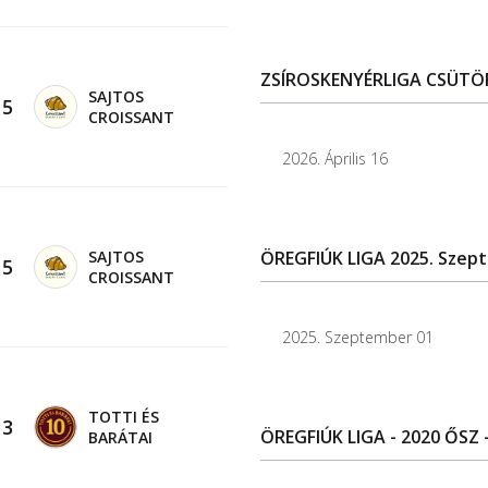
ZSÍROSKENYÉRLIGA CSÜTÖRT
SAJTOS
-
5
CROISSANT
2026. Április 16
SAJTOS
ÖREGFIÚK LIGA 2025. Szep
-
5
CROISSANT
2025. Szeptember 01
TOTTI ÉS
-
3
ÖREGFIÚK LIGA - 2020 ŐSZ -
BARÁTAI