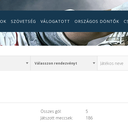
GOK
SZÖVETSÉG
VÁLOGATOTT
ORSZÁGOS DÖNTŐK
C
Összes gól:
5
Játszott meccsek:
186