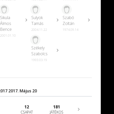
Sikula
Sulyok
Szabó
Álmos
Tamás
Zoltán
Bence
2004.11.22
1974.09.14
2001.01.10
Székely
Szabolcs
1993.03.19
017 2017. Május 20
12
181
CSAPAT
JÁTÉKOS