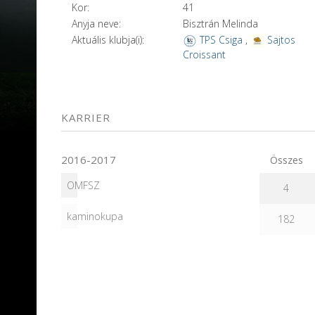
Kor:
41
Anyja neve:
Bisztrán Melinda
Aktuális klubja(i):
TPS Csiga
,
Sajtos
Croissant
KARRIER
2016-2017
Összes
OMFSZ
4
kaminokupa
182