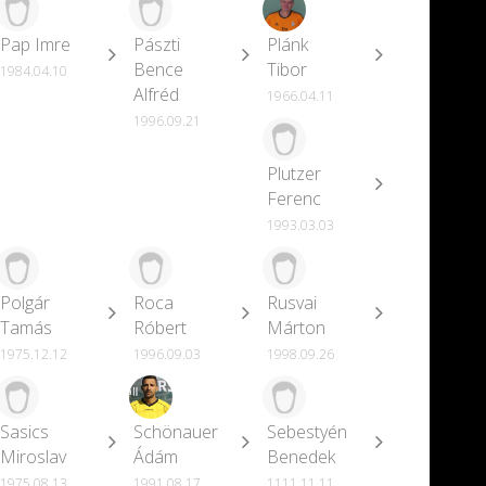
Pap Imre
Pászti
Plánk
Bence
Tibor
1984.04.10
Alfréd
1966.04.11
1996.09.21
Plutzer
Ferenc
1993.03.03
Polgár
Roca
Rusvai
Tamás
Róbert
Márton
1975.12.12
1996.09.03
1998.09.26
Sasics
Schönauer
Sebestyén
Miroslav
Ádám
Benedek
1975.08.13
1991.08.17
1111.11.11