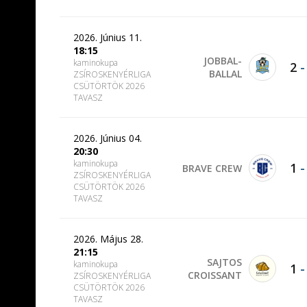
2026. Június 11.
18:15
JOBBAL-
kaminokupa
2
BALLAL
ZSÍROSKENYÉRLIGA
CSÜTÖRTÖK 2026
TAVASZ
2026. Június 04.
20:30
kaminokupa
1
BRAVE CREW
ZSÍROSKENYÉRLIGA
CSÜTÖRTÖK 2026
TAVASZ
2026. Május 28.
21:15
SAJTOS
kaminokupa
1
CROISSANT
ZSÍROSKENYÉRLIGA
CSÜTÖRTÖK 2026
TAVASZ