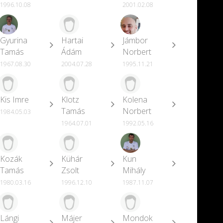
1996.10.08
2001.02.08
Gyurina
Hartai
Jámbor
Tamás
Ádám
Norbert
1967.08.30
2004.07.28
1995.11.21
Kis Imre
Klotz
Kolena
Tamás
Norbert
1984.05.03
1964.07.01
1992.05.16
Kozák
Kühár
Kun
Tamás
Zsolt
Mihály
1980.03.16
1996.12.10
1987.11.07
Lángi
Májer
Mondok