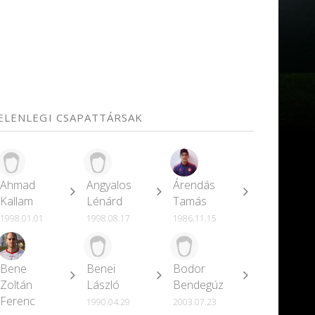
JELENLEGI CSAPATTÁRSAK
Ahmad
Angyalos
Árendás
Kallam
Lénárd
Tamás
1998.01.01
1998.08.17
1986.11.15
Bene
Benei
Bodor
Zoltán
László
Bendegúz
Ferenc
1990.04.29
2003.07.23