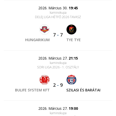
2026. Március 30.
19:45
kaminokupa
DELEJ LIGA HÉTFŐ 2026 TAVASZ
7
-
7
HUNGARIKUM
TYE TYE
2026. Március 27.
21:15
kaminokupa
SORI LIGA 2026 - 1. OSZTÁLY
2
-
9
BULIFE SYSTEM KFT
SZILASI ÉS BARÁTAI
2026. Március 27.
19:00
kaminokupa