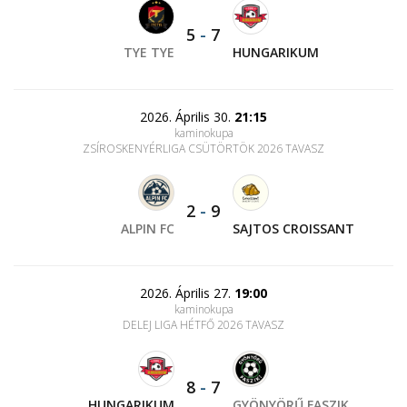
5
-
7
TYE TYE
HUNGARIKUM
2026. Április 30.
21:15
kaminokupa
ZSÍROSKENYÉRLIGA CSÜTÖRTÖK 2026 TAVASZ
2
-
9
ALPIN FC
SAJTOS CROISSANT
2026. Április 27.
19:00
kaminokupa
DELEJ LIGA HÉTFŐ 2026 TAVASZ
8
-
7
HUNGARIKUM
GYÖNYÖRŰ FASZIK