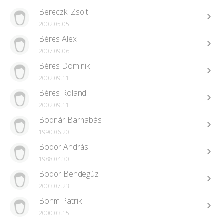
Bereczki Zsolt
2002.05.05
Béres Alex
2007.09.06
Béres Dominik
2002.09.11
Béres Roland
2002.09.11
Bodnár Barnabás
1990.06.20
Bodor András
1988.04.30
Bodor Bendegúz
2003.07.23
Böhm Patrik
2000.03.15