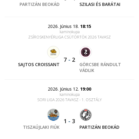
PARTIZÁN BEOKÁD
SZILASI ÉS BARÁTAI
2026. Június 18.
18:15
kaminokupa
ZSÍROSKENYÉRLIGA CSÜTÖRTÖK 2026 TAVASZ
7
-
2
SAJTOS CROISSANT
GÖRCSBE RÁNDULT
VÁDLIK
2026. Június 12.
19:00
kaminokupa
SORI LIGA 2026 TAVASZ - 1. OSZTÁLY
1
-
3
TISZAÚJLAKI FIÚK
PARTIZÁN BEOKÁD