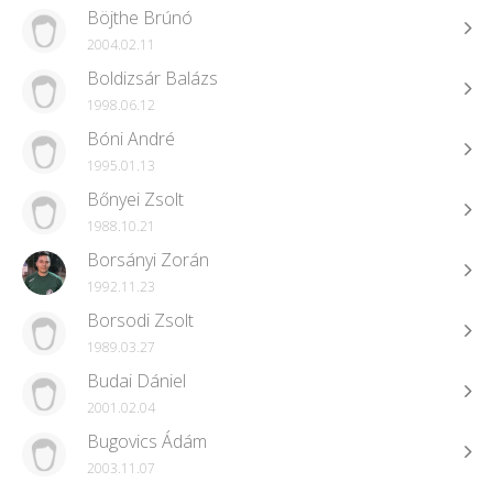
Böjthe Brúnó
2004.02.11
Boldizsár Balázs
1998.06.12
Bóni André
1995.01.13
Bőnyei Zsolt
1988.10.21
Borsányi Zorán
1992.11.23
Borsodi Zsolt
1989.03.27
Budai Dániel
2001.02.04
Bugovics Ádám
2003.11.07