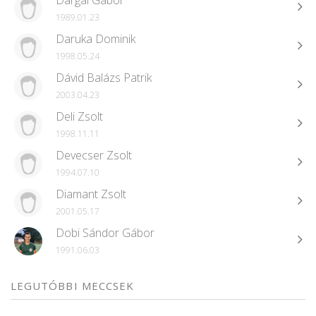
Dargai Gábor
1989.01.23
Daruka Dominik
1998.05.24
Dávid Balázs Patrik
2003.04.23
Deli Zsolt
1998.11.11
Devecser Zsolt
1994.07.10
Diamant Zsolt
2001.05.17
Dobi Sándor Gábor
1991.06.03
LEGUTÓBBI MECCSEK