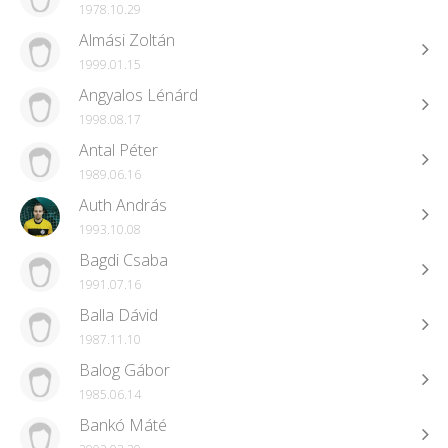
1978.10.29
Almási Zoltán
1999.01.15
Angyalos Lénárd
1998.08.17
Antal Péter
1989.06.16
Auth András
1993.10.08
Bagdi Csaba
1991.07.16
Balla Dávid
1987.11.10
Balog Gábor
1985.06.14
Bankó Máté