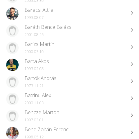
2003.03.30
Baracsi Attila
1993.08.07
Baráth Bence Balázs
2001.08.25
Barizs Martin
2000.03.10
Barta Ákos
1993.02.08
Bartók András
1973.11.21
Batrinu Alex
2000.11.03
Bencze Márton
1997.03.01
Bene Zoltán Ferenc
1998.05.12