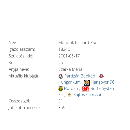
Név:
Mondok Richárd Zsolt
Igazolásszám:
18246
Születési idő:
2001-05-17
Kor:
25
Anyja neve:
Szarka Mária
Aktuális klubja(i):
Partizán Beokád
,
Hungarikum
,
Hangover 96
,
Borozó
,
Bulife System
Kft
,
Sajtos Croissant
Összes gól:
31
Játszott meccsek:
359