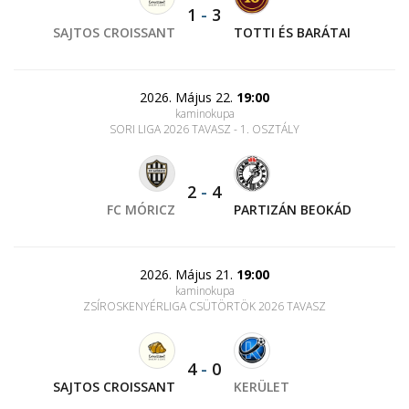
1
-
3
SAJTOS CROISSANT
TOTTI ÉS BARÁTAI
2026. Május 22.
19:00
kaminokupa
SORI LIGA 2026 TAVASZ - 1. OSZTÁLY
2
-
4
FC MÓRICZ
PARTIZÁN BEOKÁD
2026. Május 21.
19:00
kaminokupa
ZSÍROSKENYÉRLIGA CSÜTÖRTÖK 2026 TAVASZ
4
-
0
SAJTOS CROISSANT
KERÜLET