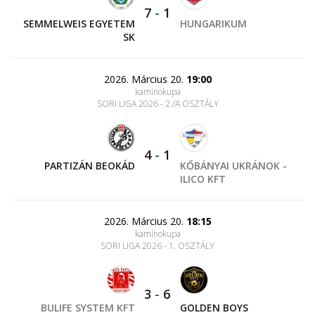
7
-
1
SEMMELWEIS EGYETEM
HUNGARIKUM
SK
2026. Március 20.
19:00
kaminokupa
SORI LIGA 2026 - 2./A OSZTÁLY
4
-
1
PARTIZÁN BEOKÁD
KŐBÁNYAI UKRÁNOK -
ILICO KFT
2026. Március 20.
18:15
kaminokupa
SORI LIGA 2026 - 1. OSZTÁLY
3
-
6
BULIFE SYSTEM KFT
GOLDEN BOYS