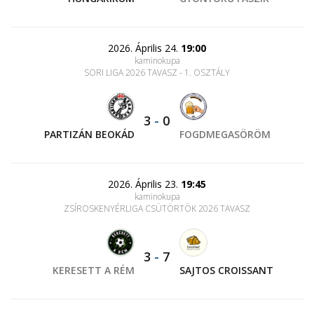
2026. Április 24.
19:00
kaminokupa
SORI LIGA 2026 TAVASZ - 1. OSZTÁLY
3
-
0
PARTIZÁN BEOKÁD
FOGDMEGASÖRÖM
2026. Április 23.
19:45
kaminokupa
ZSÍROSKENYÉRLIGA CSÜTÖRTÖK 2026 TAVASZ
3
-
7
KERESETT A RÉM
SAJTOS CROISSANT