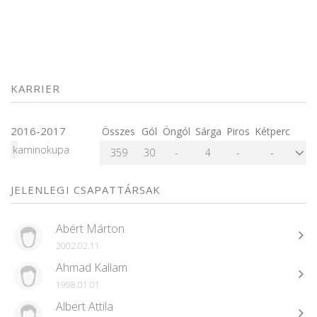
KARRIER
2016-2017
Összes
Gól
Öngól
Sárga
Piros
Kétperc
kaminokupa
359
30
-
4
-
-
JELENLEGI CSAPATTÁRSAK
Abért Márton
2002.02.11
Ahmad Kallam
1998.01.01
Albert Attila