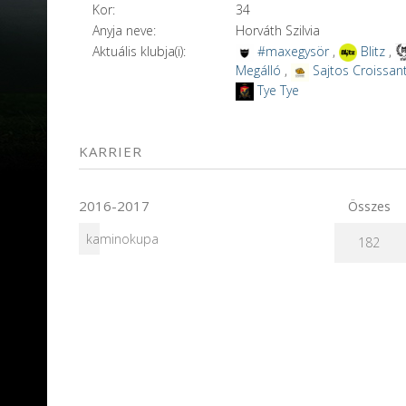
Kor:
34
Anyja neve:
Horváth Szilvia
Aktuális klubja(i):
#maxegysör
,
Blitz
,
Megálló
,
Sajtos Croissan
Tye Tye
KARRIER
2016-2017
Összes
kaminokupa
182