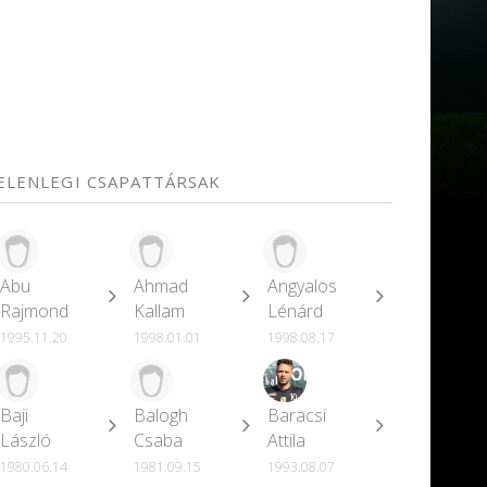
JELENLEGI CSAPATTÁRSAK
Abu
Ahmad
Angyalos
Rajmond
Kallam
Lénárd
1995.11.20
1998.01.01
1998.08.17
Baji
Balogh
Baracsi
László
Csaba
Attila
1980.06.14
1981.09.15
1993.08.07