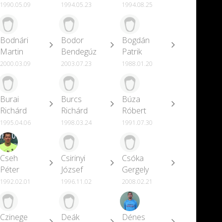
1990.05.09
1994.05.23
1994.08.25
Bodnári
Bodor
Bogdán
Martin
Bendegúz
Patrik
2000.03.09
2003.07.23
1988.01.20
Burai
Burcs
Búza
Richárd
Richárd
Róbert
1995.04.06
1998.03.24
1991.07.30
Cseh
Csirinyi
Csóka
Péter
József
Gergely
1992.02.01
1996.11.02
2008.02.21
Czinege
Deák
Dénes