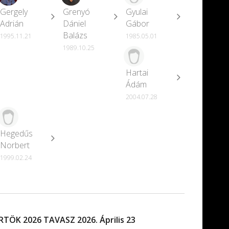
Gergely
Grenyó
Gyulai
Adrián
Dániel
Gábor
Balázs
1995.11.21
1985.05.01
1989.10.25
Hartai
Ádám
2004.07.28
Hegedűs
Norbert
1999.02.24
ÖK 2026 TAVASZ 2026. Április 23