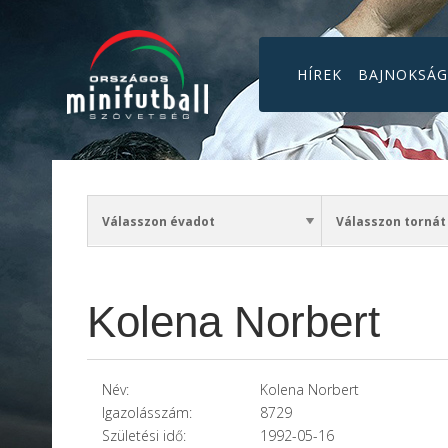
HÍREK
BAJNOKSÁ
Kolena Norbert
Név:
Kolena Norbert
Igazolásszám:
8729
Születési idő:
1992-05-16