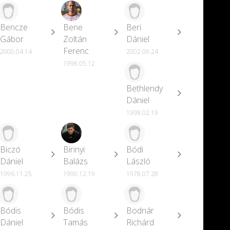
Bencze
Bene
Beri
Gábor
Zoltán
Dániel
Ferenc
2000.04.14
2002.09.24
1998.05.12
Bethlendy
Dániel
1998.02.19
Biczó
Birinyi
Bódi
Dániel
Balázs
László
1996.11.25
1990.12.19
1978.07.28
Bódis
Bódis
Bodnár
Dániel
Tamás
Richárd