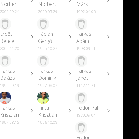
Norbert
Norbert
Márk
2002.09.24
2000.05.29
1992.04.06
Erdős
Fábián
Farkas
Bence
Gergő
Ádám
2002.11.20
1995.10.27
1993.09.11
Farkas
Farkas
Farkas
Balázs
Dominik
János
1990.09.19
1997.08.07
1112.11.21
Farkas
Finta
Fodor Pál
Krisztián
Krisztián
1970.09.04
1997.08.15
1996.10.08
Fodor