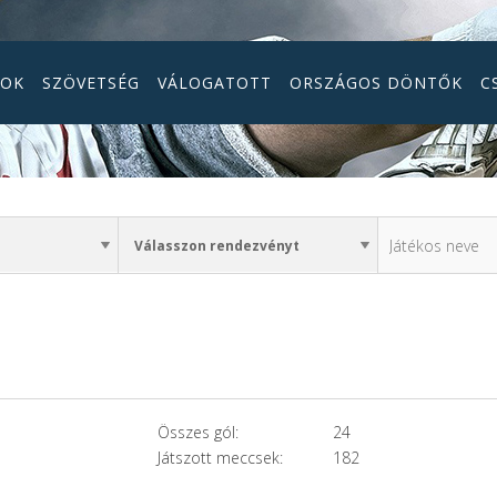
GOK
SZÖVETSÉG
VÁLOGATOTT
ORSZÁGOS DÖNTŐK
C
Összes gól:
24
Játszott meccsek:
182