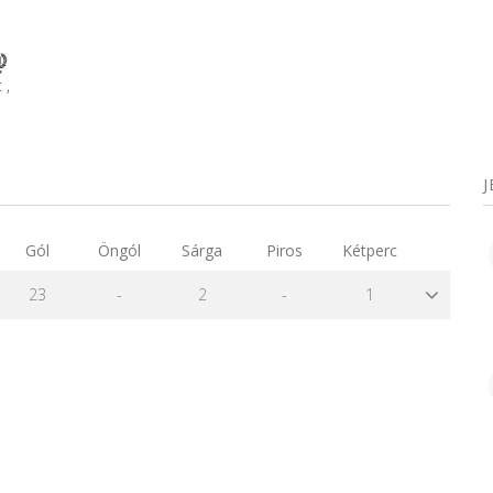
t
,
Gól
Öngól
Sárga
Piros
Kétperc
23
-
2
-
1