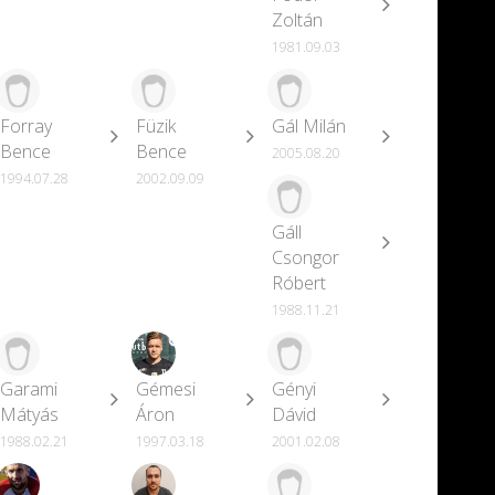
Zoltán
1981.09.03
Forray
Füzik
Gál Milán
Bence
Bence
2005.08.20
1994.07.28
2002.09.09
Gáll
Csongor
Róbert
1988.11.21
Garami
Gémesi
Gényi
Mátyás
Áron
Dávid
1988.02.21
1997.03.18
2001.02.08