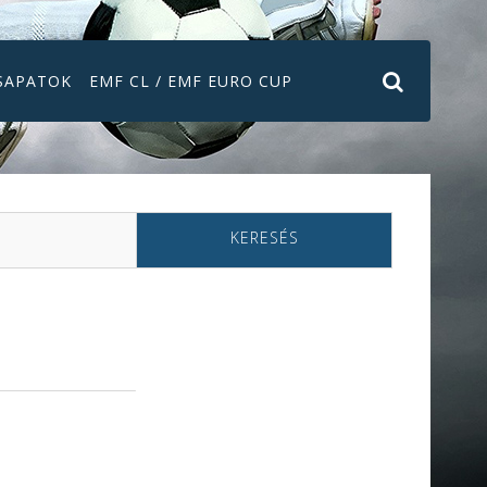
SAPATOK
EMF CL / EMF EURO CUP
KERESÉS