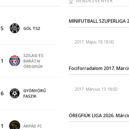
RENDEZVÉNYEK
MINIFUTBALL SZUPERLIGA 2
-
5
GÓL TSZ
2017. Május 18 18:00
SZILASI ÉS
-
1
BARÁTAI
ÖREGFIÚK
Fociforradalom 2017. Márci
2017. Március 13 18:00
GYÖNYÖRŰ
-
6
FASZIK
ÖREGFIÚK LIGA 2026. Márci
-
1
ÁRPÁD FC