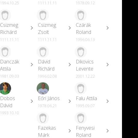
1994.10.25
1111.11.11
1978.09.12
Csizmeg
Csizmeg
Czárák
Richárd
Zsolt
Roland
1111.11.11
1111.11.11
1996.06.13
Danczák
Dávid
Dikovics
Attila
Richárd
Levente
1981.09.03
1996.02.08
2001.12.22
Dobos
Eőri János
Falu Attila
Dávid
1978.06.21
1995.09.07
1993.10.10
Fazekas
Fenyvesi
Márk
Roland