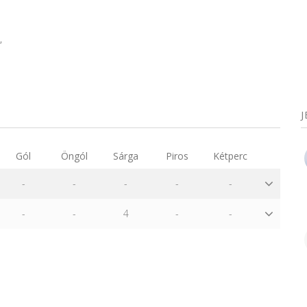
,
Gól
Öngól
Sárga
Piros
Kétperc
-
-
-
-
-
-
-
4
-
-