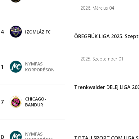
2026. Március 04
-
4
IZOMLÁZ FC
ÖREGFIÚK LIGA 2025. Szep
2025. Szeptember 01
NYMFAS
-
1
KORPORÉSÖN
Trenkwalder DELEJ LIGA 20
CHICAGO-
-
7
BANDUR
.
NYMFAS
-
0
TOTALLSPORT.COM LIGA SZ