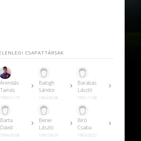
JELENLEGI CSAPATTÁRSAK
Árendás
Balogh
Barabás
Tamás
Sándor
László
1986.11.15
1994.05.08
1993.11.08
Barta
Benei
Biró
Dávid
László
Csaba
1996.05.08
1990.04.29
1983.05.02