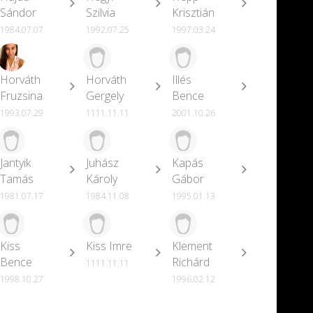
Sándor
Szilvia
Krisztián
1984.07.07
1992.07.25
1997.03.24
Horváth
Horváth
Illés
Fruzsina
Gergely
Bence
1993.07.29
1111.11.11
2001.10.26
Jantyik
Juhász
Kapás
Tamás
Károly
Gábor
1981.07.17
1984.11.08
1995.01.13
Kiss
Kiss Imre
Klement
Bence
Richárd
1111.11.11
1998.10.27
1996.02.12