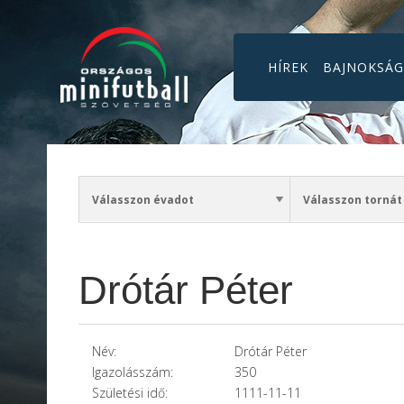
HÍREK
BAJNOKSÁ
Drótár Péter
Név:
Drótár Péter
Igazolásszám:
350
Születési idő:
1111-11-11