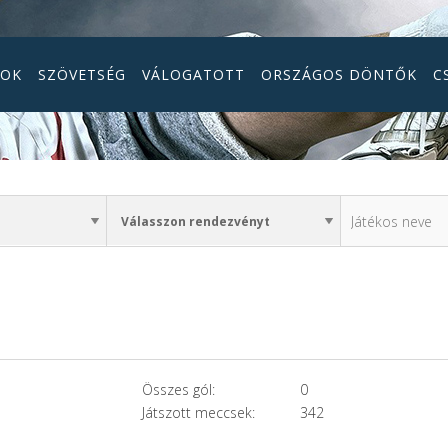
GOK
SZÖVETSÉG
VÁLOGATOTT
ORSZÁGOS DÖNTŐK
C
Összes gól:
0
Játszott meccsek:
342