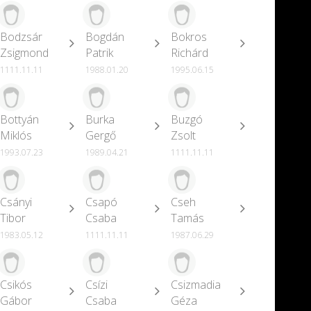
Bodzsár
Bogdán
Bokros
Zsigmond
Patrik
Richárd
1111.11.11
1988.01.20
1995.06.15
Bottyán
Burka
Buzgó
Miklós
Gergő
Zsolt
1993.07.23
1989.04.21
1111.11.11
Csányi
Csapó
Cseh
Tibor
Csaba
Tamás
1983.05.12
1111.11.11
1987.06.29
Csikós
Csízi
Csizmadia
Gábor
Csaba
Géza