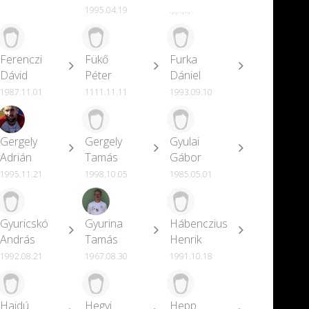
1995.04.19
.,.,..,..,
Ferenczi
Fükő
Furka
Dávid
Péter
Dániel
1987.11.01
1111.11.11
1993.09.10
Gergely
Gergely
Gyulai
Adrián
Tamás
Gábor
1995.11.21
1998.10.05
1985.05.01
Gyuricskó
Gyurina
Hábenczius
András
Tamás
Henrik
1992.08.21
1967.08.30
1991.10.18
Hajdú
Hegyi
Hepp