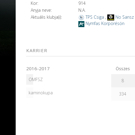
Kor:
914
Anyja neve:
N.A.
Aktuális klubja(i):
TPS Csiga
,
No Sansz
Nymfas Korporésön
KARRIER
2016-2017
Összes
OMFSZ
8
kaminokupa
334