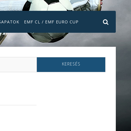
SAPATOK
EMF CL / EMF EURO CUP
KERESÉS