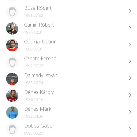
Búza Róbert
1991.07.30
Camin Róbert
1974.12.01
Csernai Gábor
1980.07.01
Czente Ferenc
1992.07.27
Dalmady István
1983.12.24
Dénes Károly
1986.10.16
Dénes Márk
1992.04.06
Dobos Gábor
0990.05.27