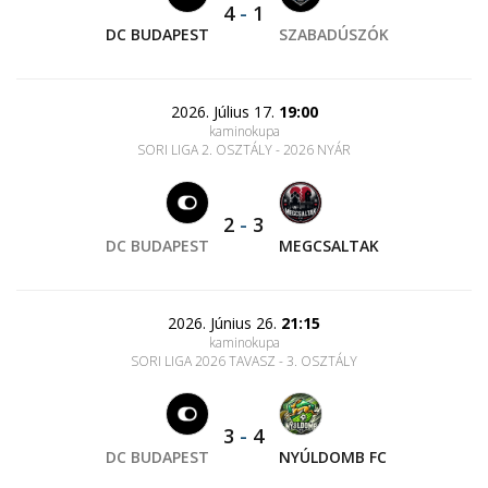
4
-
1
DC BUDAPEST
SZABADÚSZÓK
2026. Július 17.
19:00
kaminokupa
SORI LIGA 2. OSZTÁLY - 2026 NYÁR
2
-
3
DC BUDAPEST
MEGCSALTAK
2026. Június 26.
21:15
kaminokupa
SORI LIGA 2026 TAVASZ - 3. OSZTÁLY
3
-
4
DC BUDAPEST
NYÚLDOMB FC