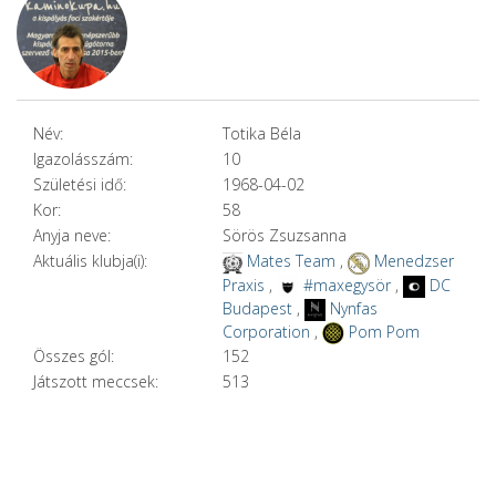
Név:
Totika Béla
Igazolásszám:
10
Születési idő:
1968-04-02
Kor:
58
Anyja neve:
Sörös Zsuzsanna
Aktuális klubja(i):
Mates Team
,
Menedzser
Praxis
,
#maxegysör
,
DC
Budapest
,
Nynfas
Corporation
,
Pom Pom
Összes gól:
152
Játszott meccsek:
513