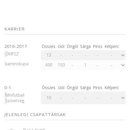
KARRIER
2016-2017
Összes
Gól
Öngól
Sárga
Piros
Kétperc
OMFSZ
13
-
-
-
-
-
kaminokupa
490
150
-
1
-
-
0-1
Összes
Gól
Öngól
Sárga
Piros
Kétperc
Minifutball
10
-
-
-
-
-
Szövetség
JELENLEGI CSAPATTÁRSAK