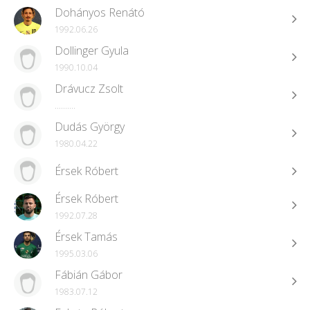
Dohányos Renátó
1992.06.26
Dollinger Gyula
1990.10.04
Drávucz Zsolt
..........
Dudás György
1980.04.22
Érsek Róbert
Érsek Róbert
1992.07.28
Érsek Tamás
1995.03.06
Fábián Gábor
1983.07.12