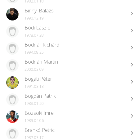
1982.01.18
Birinyi Balázs
1990.12.19
Bódi László
1978.07.28
Bodnár Richárd
1994.08.25
Bodnári Martin
2000.03.09
Bogáti Péter
1991.03.13
Bogdán Patrik
1988.01.20
Bozsoki Imre
1989.04.06
Brankó Petric
1987.03.17