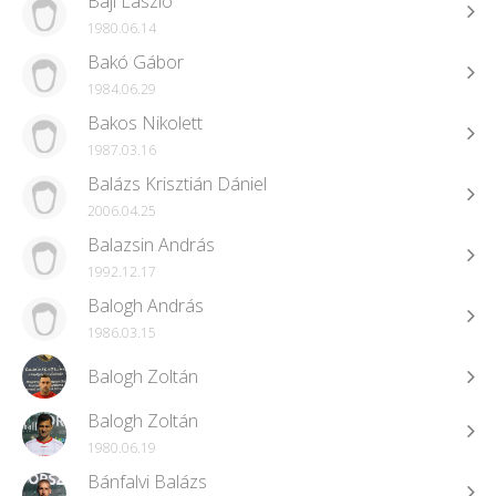
Baji László
1980.06.14
Bakó Gábor
1984.06.29
Bakos Nikolett
1987.03.16
Balázs Krisztián Dániel
2006.04.25
Balazsin András
1992.12.17
Balogh András
1986.03.15
Balogh Zoltán
Balogh Zoltán
1980.06.19
Bánfalvi Balázs