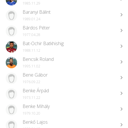
1985.11.29
Baranyi Bálint
1989.01.24
Bárdos Péter
1977.04.28
Bat-Ochir Batkhishig
1988.11.12
Bencsik Roland
1995.11.02
Bene Gábor
1976.09.22
Benke Árpád
1973.11.22
Benke Mihály
1979.10.20
Benkő Lajos