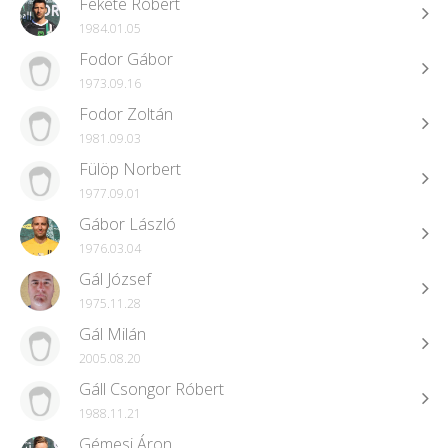
Fekete Róbert
1984.01.05
Fodor Gábor
1973.09.16
Fodor Zoltán
1981.09.03
Fülöp Norbert
1977.09.01
Gábor László
1976.03.04
Gál József
1975.11.28
Gál Milán
2005.08.20
Gáll Csongor Róbert
1988.11.21
Gémesi Áron