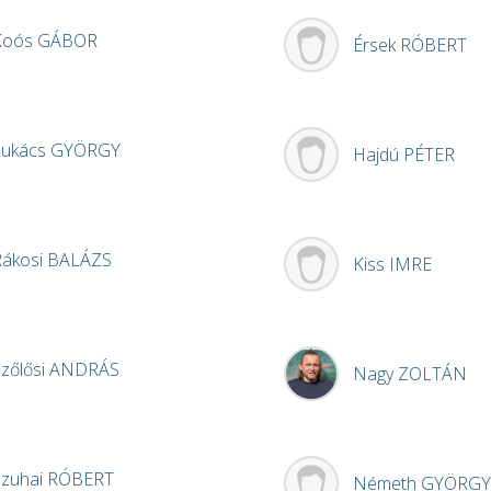
Koós
GÁBOR
Érsek
RÓBERT
Lukács
GYÖRGY
Hajdú
PÉTER
Rákosi
BALÁZS
Kiss
IMRE
zőlősi
ANDRÁS
Nagy
ZOLTÁN
Szuhai
RÓBERT
Németh
GYÖRGY