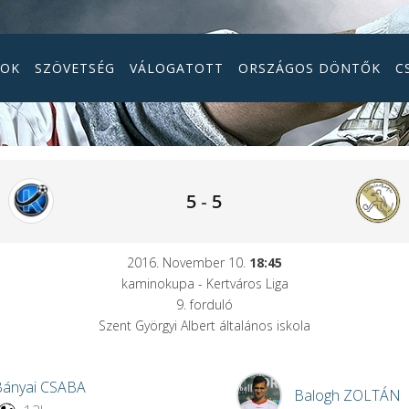
GOK
SZÖVETSÉG
VÁLOGATOTT
ORSZÁGOS DÖNTŐK
C
5
-
5
2016. November 10.
18:45
kaminokupa - Kertváros Liga
9. forduló
Szent Györgyi Albert általános iskola
Bányai
CSABA
Balogh
ZOLTÁN