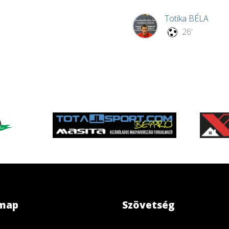
Totika
BÉLA
26'
emap
Szövetség