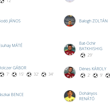
12'
Bodó
JÁNOS
Balogh
ZOLTÁN
Bat-Ochir
Csuhay
MÁTÉ
BATKHISHIG
29'
Holczer
GÁBOR
Dénes
KÁROLY
7'
15'
32'
34'
2'
9'
Dohányos
ászkai
BENCE
RENÁTÓ