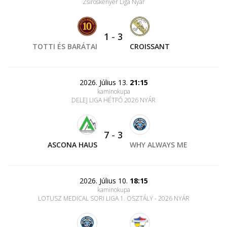
Zsíroskenyér Liga Nyár
1
-
3
TOTTI ÉS BARÁTAI
CROISSANT
2026. Július 13.
21:15
kaminokupa
DELEJ LIGA HÉTFŐ 2026 NYÁR
7
-
3
ASCONA HAUS
WHY ALWAYS ME
2026. Július 10.
18:15
kaminokupa
LOTUSZ MEDICAL SORI LIGA 1. OSZTÁLY - 2026 NYÁR