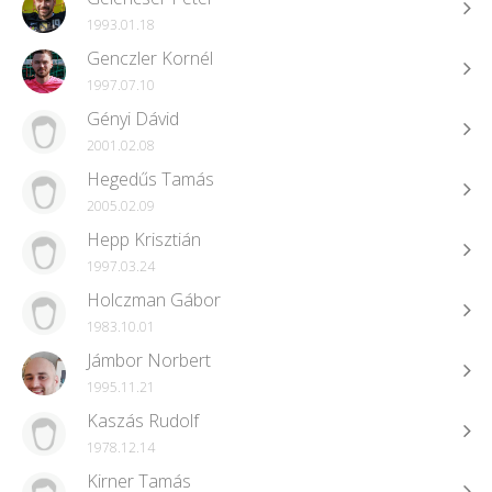
1993.01.18
Genczler Kornél
1997.07.10
Gényi Dávid
2001.02.08
Hegedűs Tamás
2005.02.09
Hepp Krisztián
1997.03.24
Holczman Gábor
1983.10.01
Jámbor Norbert
1995.11.21
Kaszás Rudolf
1978.12.14
Kirner Tamás