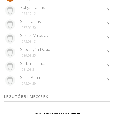
Polgár Tamás
1975.12.12
Saja Tamás
1987.01.30
Sasics Miroslav
1975.08.13
Sebestyén Dávid
1989.03.25
Serbán Tamás
1981.08.31
Spiez Ádám
1975.04.29
LEGUTÓBBI MECCSEK