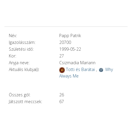
Név:
Papp Patrik
Igazolásszám:
20700
Születési idő:
1999-05-22
Kor:
27
Anyja neve:
Csizmadia Mariann
Aktuális klubja(i):
Totti és Barátai
,
Why
Always Me
Összes gól:
26
Játszott meccsek:
67