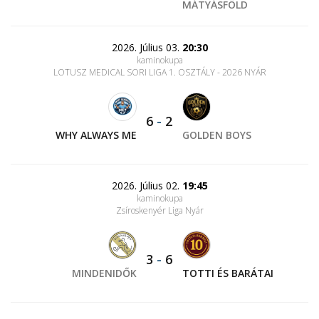
MÁTYÁSFÖLD
2026. Július 03.
20:30
kaminokupa
LOTUSZ MEDICAL SORI LIGA 1. OSZTÁLY - 2026 NYÁR
6
-
2
WHY ALWAYS ME
GOLDEN BOYS
2026. Július 02.
19:45
kaminokupa
Zsíroskenyér Liga Nyár
3
-
6
MINDENIDŐK
TOTTI ÉS BARÁTAI