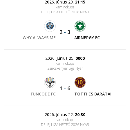
2026. Június 29.
21:15
kaminokupa
DELEJ LIGA HÉTFŐ 2026 NYÁR
2
-
3
WHY ALWAYS ME
AIRNERGY FC
2026. Június 25.
0000
kaminokupa
Zsíroskenyér Liga Nyár
1
-
6
FUNCODE FC
TOTTI ÉS BARÁTAI
2026. Június 22.
20:30
kaminokupa
DELEJ LIGA HÉTFŐ 2026 NYÁR