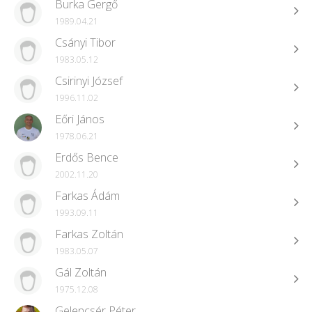
Burka Gergő
1989.04.21
Csányi Tibor
1983.05.12
Csirinyi József
1996.11.02
Eőri János
1978.06.21
Erdős Bence
2002.11.20
Farkas Ádám
1993.09.11
Farkas Zoltán
1983.05.07
Gál Zoltán
1975.12.08
Gelencsér Péter