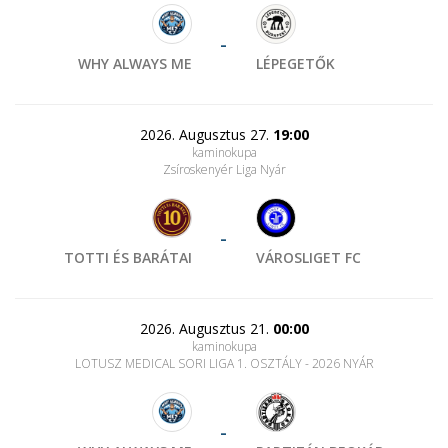
-
WHY ALWAYS ME
LÉPEGETŐK
2026. Augusztus 27.
19:00
kaminokupa
Zsíroskenyér Liga Nyár
-
TOTTI ÉS BARÁTAI
VÁROSLIGET FC
2026. Augusztus 21.
00:00
kaminokupa
LOTUSZ MEDICAL SORI LIGA 1. OSZTÁLY - 2026 NYÁR
-