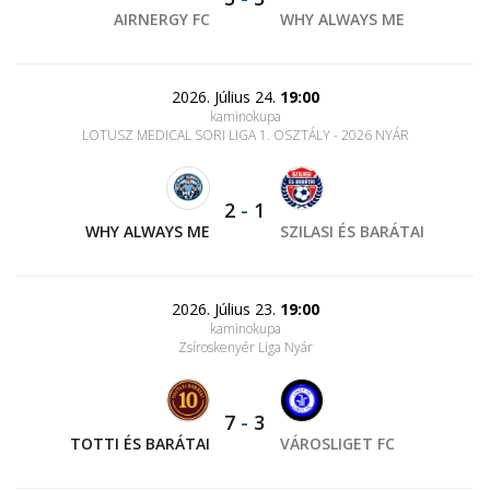
AIRNERGY FC
WHY ALWAYS ME
2026. Július 24.
19:00
kaminokupa
LOTUSZ MEDICAL SORI LIGA 1. OSZTÁLY - 2026 NYÁR
2
-
1
WHY ALWAYS ME
SZILASI ÉS BARÁTAI
2026. Július 23.
19:00
kaminokupa
Zsíroskenyér Liga Nyár
7
-
3
TOTTI ÉS BARÁTAI
VÁROSLIGET FC