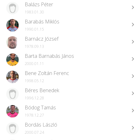
Balázs Péter
1983.01.30
Barabás Miklós
1990.01.15
Barnácz József
1978.09.13
Barta Barnabás János
2000.01.11
Bene Zoltán Ferenc
1998.05.12
Béres Benedek
1996.12.28
Bódog Tamás
1978.12.27
Bordás László
2000.07.24