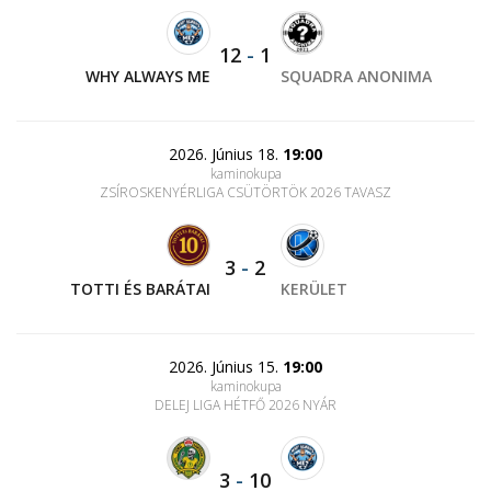
12
-
1
WHY ALWAYS ME
SQUADRA ANONIMA
2026. Június 18.
19:00
kaminokupa
ZSÍROSKENYÉRLIGA CSÜTÖRTÖK 2026 TAVASZ
3
-
2
TOTTI ÉS BARÁTAI
KERÜLET
2026. Június 15.
19:00
kaminokupa
DELEJ LIGA HÉTFŐ 2026 NYÁR
3
-
10