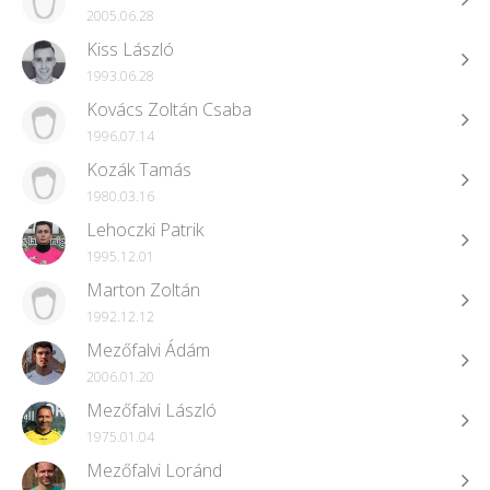
2005.06.28
Kiss László
1993.06.28
Kovács Zoltán Csaba
1996.07.14
Kozák Tamás
1980.03.16
Lehoczki Patrik
1995.12.01
Marton Zoltán
1992.12.12
Mezőfalvi Ádám
2006.01.20
Mezőfalvi László
1975.01.04
Mezőfalvi Loránd