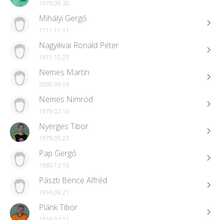
1978.09.30
Mihályi Gergő
1111.11.11
Nagyikvai Ronald Péter
1971.10.25
Nemes Martin
2000.06.16
Nemes Nimród
1979.02.10
Nyerges Tibor
1978.05.27
Pap Gergő
1980.12.15
Pászti Bence Alfréd
1996.09.21
Plánk Tibor
1966.04.11