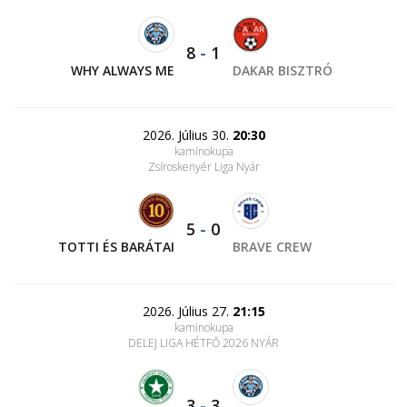
8
-
1
WHY ALWAYS ME
DAKAR BISZTRÓ
2026. Július 30.
20:30
kaminokupa
Zsíroskenyér Liga Nyár
5
-
0
TOTTI ÉS BARÁTAI
BRAVE CREW
2026. Július 27.
21:15
kaminokupa
DELEJ LIGA HÉTFŐ 2026 NYÁR
3
-
3