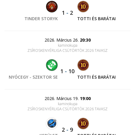
1
-
2
TINDER STORYK
TOTTI ÉS BARÁTAI
2026. Március 26.
20:30
kaminokupa
ZSÍROSKENYÉRLIGA CSÜTÖRTÖK 2026 TAVASZ
1
-
10
NYÓCEGY - SZEKTOR SE
TOTTI ÉS BARÁTAI
2026. Március 19.
19:00
kaminokupa
ZSÍROSKENYÉRLIGA CSÜTÖRTÖK 2026 TAVASZ
2
-
9