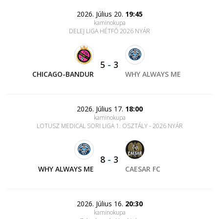
2026. Július 20.
19:45
kaminokupa
DELEJ LIGA HÉTFŐ 2026 NYÁR
5
-
3
CHICAGO-BANDUR
WHY ALWAYS ME
2026. Július 17.
18:00
kaminokupa
LOTUSZ MEDICAL SORI LIGA 1. OSZTÁLY - 2026 NYÁR
8
-
3
WHY ALWAYS ME
CAESAR FC
2026. Július 16.
20:30
kaminokupa