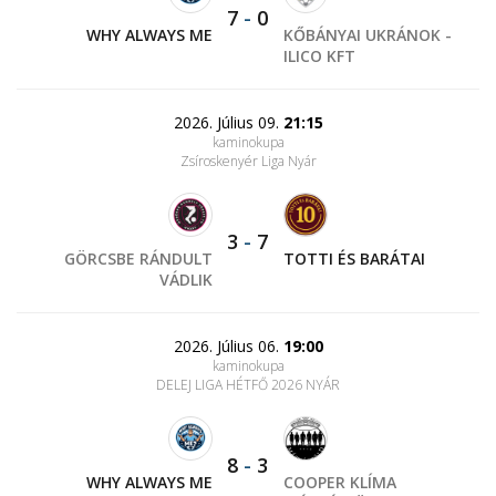
7
-
0
WHY ALWAYS ME
KŐBÁNYAI UKRÁNOK -
ILICO KFT
2026. Július 09.
21:15
kaminokupa
Zsíroskenyér Liga Nyár
3
-
7
GÖRCSBE RÁNDULT
TOTTI ÉS BARÁTAI
VÁDLIK
2026. Július 06.
19:00
kaminokupa
DELEJ LIGA HÉTFŐ 2026 NYÁR
8
-
3
WHY ALWAYS ME
COOPER KLÍMA