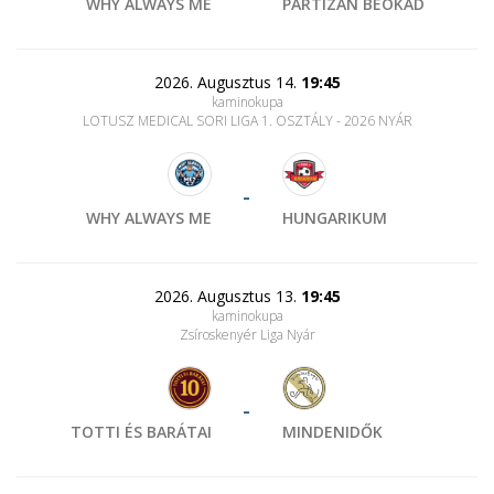
WHY ALWAYS ME
PARTIZÁN BEOKÁD
2026. Augusztus 14.
19:45
kaminokupa
LOTUSZ MEDICAL SORI LIGA 1. OSZTÁLY - 2026 NYÁR
-
WHY ALWAYS ME
HUNGARIKUM
2026. Augusztus 13.
19:45
kaminokupa
Zsíroskenyér Liga Nyár
-
TOTTI ÉS BARÁTAI
MINDENIDŐK