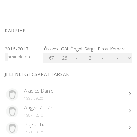
KARRIER
2016-2017
Összes
Gól
Öngól
Sárga
Piros
Kétperc
kaminokupa
67
26
-
2
-
-
JELENLEGI CSAPATTÁRSAK
Aladics Dániel
1995.09.20
Angyal Zoltán
1987.12.10
Bajzát Tibor
1971.03.18