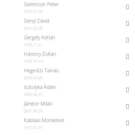
Gelencsér Péter
1993.01.18
Gényi Dávid
2001.02.08
Gergely Adrián
1995.11.21
Hámory Zoltán
1998.10.14
Hegedűs Tamás
2005.02.09
Isztolyka Ádám
2000.06.27
Jámbor Milán
2001.09.26
Kablawi Mohamed
1997.01.01