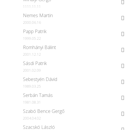
1111.11.11
Nemes Martin
2000.06.16
Papp Patrik
1999.05.22
Romhányi Bálint
2001.12.12
Sásdi Patrik
2001.02.09
Sebestyén Dávid
1989.03.25
Serbán Tamás
1981.08.31
Szabó Bence Gergő
2004.04.02
Szacskó László