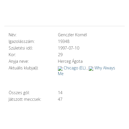
Név:
Genczler Kornél
Igazolásszám:
19348
Születési idő:
1997-07-10
Kor:
29
Anyja neve:
Herceg Ágota
Aktuális klubja(i):
Chicago (EL)
,
Why Always
Me
Összes gól:
14
Játszott meccsek:
47