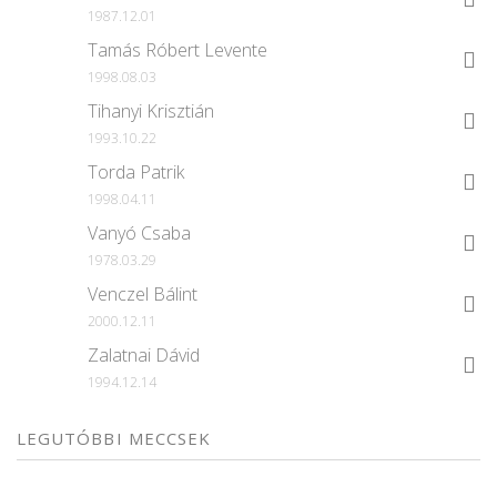
1987.12.01
Tamás Róbert Levente
1998.08.03
Tihanyi Krisztián
1993.10.22
Torda Patrik
1998.04.11
Vanyó Csaba
1978.03.29
Venczel Bálint
2000.12.11
Zalatnai Dávid
1994.12.14
LEGUTÓBBI MECCSEK