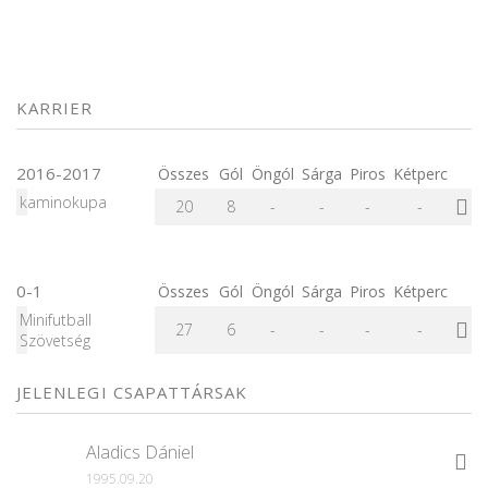
KARRIER
2016-2017
Összes
Gól
Öngól
Sárga
Piros
Kétperc
kaminokupa
20
8
-
-
-
-
0-1
Összes
Gól
Öngól
Sárga
Piros
Kétperc
Minifutball
27
6
-
-
-
-
Szövetség
JELENLEGI CSAPATTÁRSAK
Aladics Dániel
1995.09.20