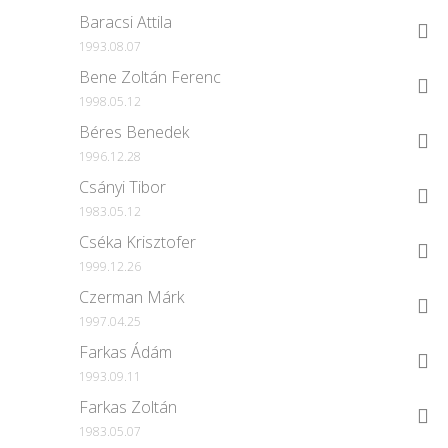
Baracsi Attila
1993.08.07
Bene Zoltán Ferenc
1998.05.12
Béres Benedek
1996.12.28
Csányi Tibor
1983.05.12
Cséka Krisztofer
1999.12.26
Czerman Márk
1997.04.25
Farkas Ádám
1993.09.11
Farkas Zoltán
1983.05.07