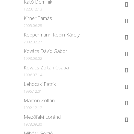
Kató Dominik
1223.12.13
Kirner Tamás
2005.06.28
Koppermann Robin Károly
2002.02.27
Kovács Dávid Gábor
1993.08.02
Kovács Zoltán Csaba
1996.07.14
Lehoczki Patrik
1995.12.01
Marton Zoltán
1992.12.12
Mezőfalvi Loránd
1978.09.30
Mihályi Gergő