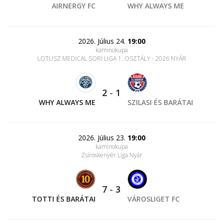
AIRNERGY FC
WHY ALWAYS ME
2026. Július 24.
19:00
kaminokupa
LOTUSZ MEDICAL SORI LIGA 1. OSZTÁLY - 2026 NYÁR
2
-
1
WHY ALWAYS ME
SZILASI ÉS BARÁTAI
2026. Július 23.
19:00
kaminokupa
Zsíroskenyér Liga Nyár
7
-
3
TOTTI ÉS BARÁTAI
VÁROSLIGET FC