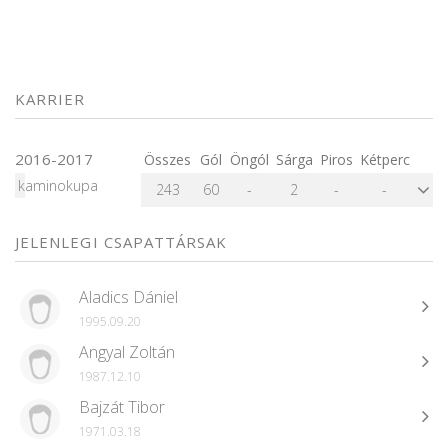
KARRIER
2016-2017
Összes
Gól
Öngól
Sárga
Piros
Kétperc
kaminokupa
243
60
-
2
-
-
JELENLEGI CSAPATTÁRSAK
Aladics Dániel
1995.09.20
Angyal Zoltán
1987.12.10
Bajzát Tibor
1971.03.18