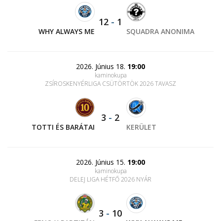
12
-
1
WHY ALWAYS ME
SQUADRA ANONIMA
2026. Június 18.
19:00
kaminokupa
ZSÍROSKENYÉRLIGA CSÜTÖRTÖK 2026 TAVASZ
3
-
2
TOTTI ÉS BARÁTAI
KERÜLET
2026. Június 15.
19:00
kaminokupa
DELEJ LIGA HÉTFŐ 2026 NYÁR
3
-
10