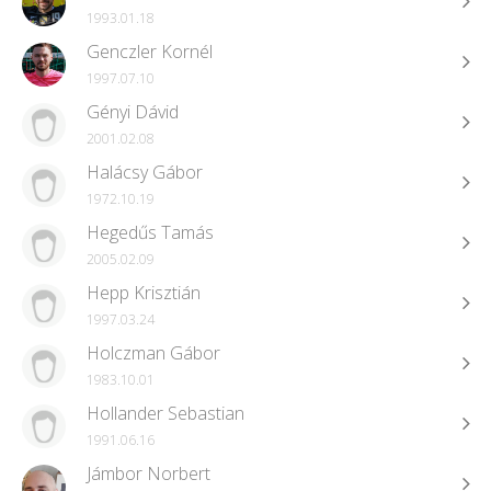
1993.01.18
Genczler Kornél
1997.07.10
Gényi Dávid
2001.02.08
Halácsy Gábor
1972.10.19
Hegedűs Tamás
2005.02.09
Hepp Krisztián
1997.03.24
Holczman Gábor
1983.10.01
Hollander Sebastian
1991.06.16
Jámbor Norbert