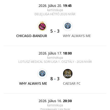
2026. Július 20.
19:45
kaminokupa
DELEJ LIGA HÉTFŐ 2026 NYÁR
5
-
3
CHICAGO-BANDUR
WHY ALWAYS ME
2026. Július 17.
18:00
kaminokupa
LOTUSZ MEDICAL SORI LIGA 1. OSZTÁLY - 2026 NYÁR
8
-
3
WHY ALWAYS ME
CAESAR FC
2026. Július 16.
20:30
kaminokupa
Zsíroskenyér Liga Nyár