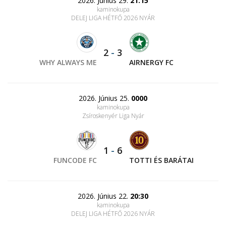
2026. Június 29.
21:15
kaminokupa
DELEJ LIGA HÉTFŐ 2026 NYÁR
2
-
3
WHY ALWAYS ME
AIRNERGY FC
2026. Június 25.
0000
kaminokupa
Zsíroskenyér Liga Nyár
1
-
6
FUNCODE FC
TOTTI ÉS BARÁTAI
2026. Június 22.
20:30
kaminokupa
DELEJ LIGA HÉTFŐ 2026 NYÁR