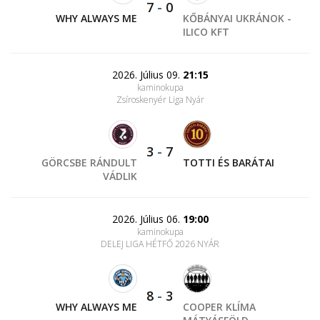
7
-
0
WHY ALWAYS ME
KŐBÁNYAI UKRÁNOK -
ILICO KFT
2026. Július 09.
21:15
kaminokupa
Zsíroskenyér Liga Nyár
3
-
7
GÖRCSBE RÁNDULT
TOTTI ÉS BARÁTAI
VÁDLIK
2026. Július 06.
19:00
kaminokupa
DELEJ LIGA HÉTFŐ 2026 NYÁR
8
-
3
WHY ALWAYS ME
COOPER KLÍMA