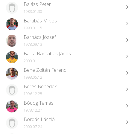
Balázs Péter
1983.01.30
Barabás Miklós
1990.01.15
Barnácz József
1978.09.13
Barta Barnabás János
2000.01.11
Bene Zoltán Ferenc
1998.05.12
Béres Benedek
1996.12.28
Bódog Tamás
1978.12.27
Bordás László
2000.07.24