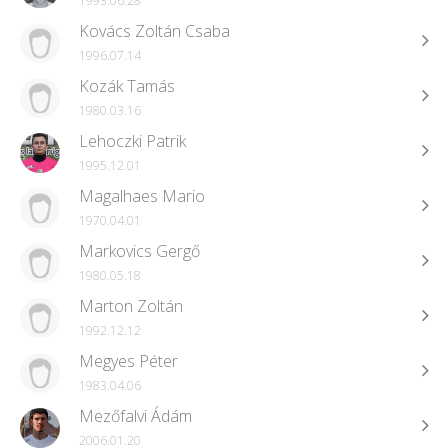
1993.06.28
Kovács Zoltán Csaba
1996.07.14
Kozák Tamás
1980.03.16
Lehoczki Patrik
1995.12.01
Magalhaes Mario
1970.04.01
Markovics Gergő
1980.05.18
Marton Zoltán
1992.12.12
Megyes Péter
1983.04.06
Mezőfalvi Ádám
2006.01.20