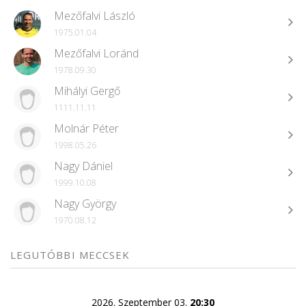
Mezőfalvi László
1975.01.04
Mezőfalvi Loránd
1978.09.30
Mihályi Gergő
1111.11.11
Molnár Péter
1998.05.26
Nagy Dániel
1999.10.08
Nagy György
1970.08.12
LEGUTÓBBI MECCSEK
2026. Szeptember 03.
20:30