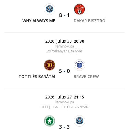
8
-
1
WHY ALWAYS ME
DAKAR BISZTRÓ
2026. Július 30.
20:30
kaminokupa
Zsíroskenyér Liga Nyár
5
-
0
TOTTI ÉS BARÁTAI
BRAVE CREW
2026. Július 27.
21:15
kaminokupa
DELEJ LIGA HÉTFŐ 2026 NYÁR
3
-
3