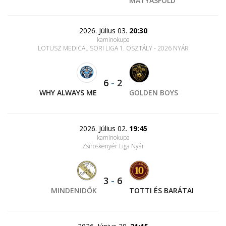
MÁTYÁSFÖLD
2026. Július 03.
20:30
kaminokupa
LOTUSZ MEDICAL SORI LIGA 1. OSZTÁLY - 2026 NYÁR
6
-
2
WHY ALWAYS ME
GOLDEN BOYS
2026. Július 02.
19:45
kaminokupa
Zsíroskenyér Liga Nyár
3
-
6
MINDENIDŐK
TOTTI ÉS BARÁTAI