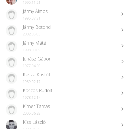
1995.11.21
Jármy Álmos
1995.07.31
Jármy Botond
2002.05.05
Jármy Máté
1998.03.09
Juhász Gábor
1977.04.30
Kasza Kristóf
1989.02.17
Kaszás Rudolf
1978.12.14
Kirner Tamás
2005.06.28
Kiss László