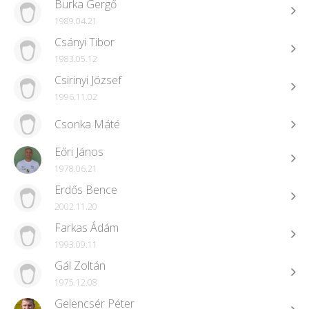
Burka Gergő
1989.04.21
Csányi Tibor
1983.05.12
Csirinyi József
1996.11.02
Csonka Máté
Eőri János
1978.06.21
Erdős Bence
2002.11.20
Farkas Ádám
1993.09.11
Gál Zoltán
1975.12.08
Gelencsér Péter