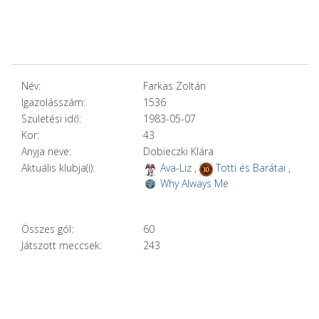
Név:
Farkas Zoltán
Igazolásszám:
1536
Születési idő:
1983-05-07
Kor:
43
Anyja neve:
Dobieczki Klára
Aktuális klubja(i):
Ava-Liz
,
Totti és Barátai
,
Why Always Me
Összes gól:
60
Játszott meccsek:
243