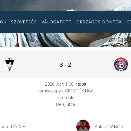
GOK
SZÖVETSÉG
VÁLOGATOTT
ORSZÁGOS DÖNTŐK
C
3
-
2
2026. Április 08.
19:00
kaminokupa - ÖREGFIÚK LIGA
5. forduló
Delej utca
Csete
DÁNIEL
Balán
GÁBOR