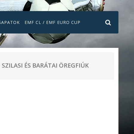
SAPATOK
EMF CL / EMF EURO CUP
SZILASI ÉS BARÁTAI ÖREGFIÚK