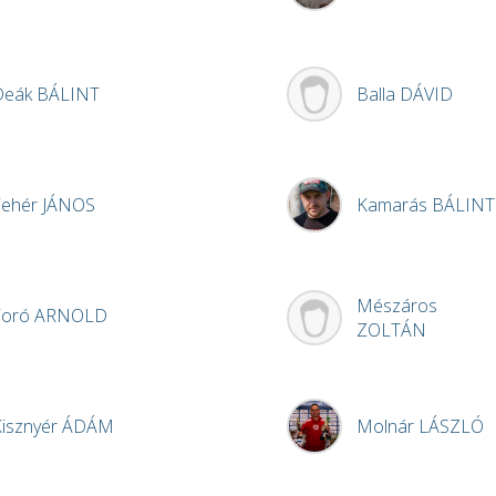
Deák
BÁLINT
Balla
DÁVID
Fehér
JÁNOS
Kamarás
BÁLINT
Mészáros
Foró
ARNOLD
ZOLTÁN
isznyér
ÁDÁM
Molnár
LÁSZLÓ