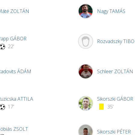
Máté
ZOLTÁN
Nagy
TAMÁS
Papp
GÁBOR
Rozvadszky
TIBO
22'
Radovits
ÁDÁM
Schleer
ZOLTÁN
Ruzicska
ATTILA
Sikorszki
GÁBOR
17'
35'
Tóbiás
ZSOLT
Sikorszki
PÉTER