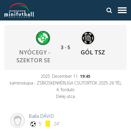
3
-
5
NYÓCEGY -
GÓL TSZ
SZEKTOR SE
2025. December 11.
19:45
kaminokupa - ZSÍROSKENYÉRLIGA CSÜTÖRTÖK 2025-26 TÉL
4. forduló
Delej utca
Balla
DÁVID
5'
24'