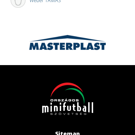
Wéber
TAMÁS
Sitemap