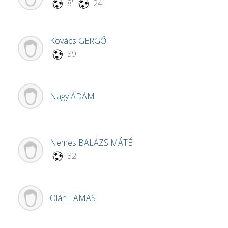
8'
24'
Kovács
GERGŐ
39'
Nagy
ÁDÁM
Nemes
BALÁZS MÁTÉ
32'
Oláh
TAMÁS