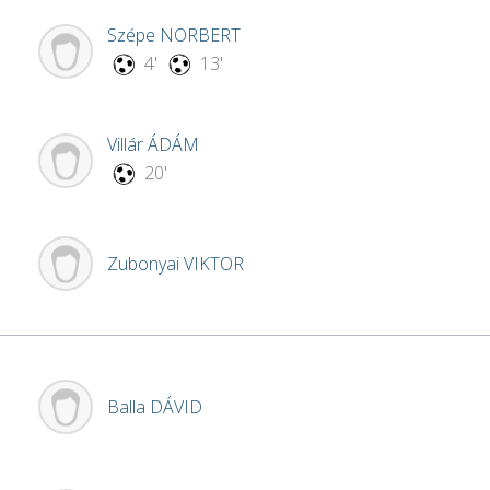
Szépe
NORBERT
4'
13'
Villár
ÁDÁM
20'
Zubonyai
VIKTOR
Balla
DÁVID