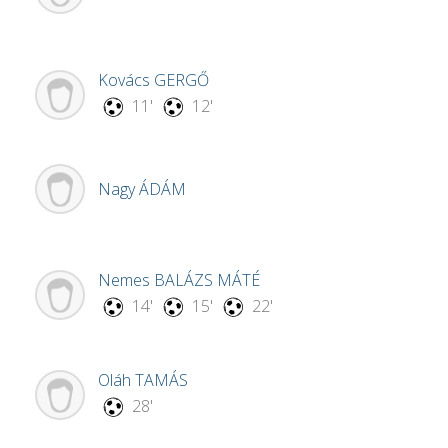
Kovács
GERGŐ
11'
12'
Nagy
ÁDÁM
Nemes
BALÁZS MÁTÉ
14'
15'
22'
Oláh
TAMÁS
28'