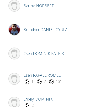
Bartha
NORBERT
Brandner
DÁNIEL GYULA
Cseri
DOMINIK PATRIK
Cseri
RAFAEL RÓMEÓ
1'
2'
13'
Erdélyi
DOMINIK
21'