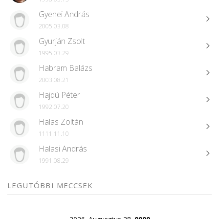
Gyenei András
2005.03.08
Gyurján Zsolt
1995.03.29
Habram Balázs
2003.08.21
Hajdú Péter
1992.07.20
Halas Zoltán
1111.11.10
Halasi András
1991.08.29
LEGUTÓBBI MECCSEK