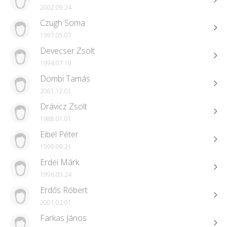
2002.09.24
Czugh Soma
1997.05.07
Devecser Zsolt
1994.07.10
Dombi Tamás
2001.12.01
Drávicz Zsolt
1988.01.01
Eibel Péter
1999.09.21
Erdei Márk
1996.09.24
Erdős Róbert
2001.02.01
Farkas János