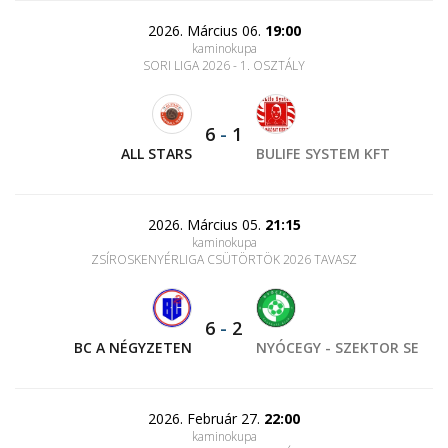
2026. Március 06.
19:00
kaminokupa
SORI LIGA 2026 - 1. OSZTÁLY
6
-
1
ALL STARS
BULIFE SYSTEM KFT
2026. Március 05.
21:15
kaminokupa
ZSÍROSKENYÉRLIGA CSÜTÖRTÖK 2026 TAVASZ
6
-
2
BC A NÉGYZETEN
NYÓCEGY - SZEKTOR SE
2026. Február 27.
22:00
kaminokupa