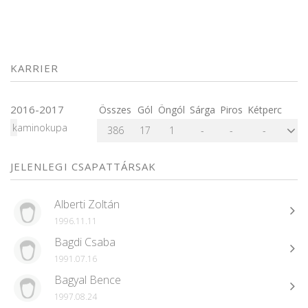
KARRIER
2016-2017
Összes
Gól
Öngól
Sárga
Piros
Kétperc
kaminokupa
386
17
1
-
-
-
JELENLEGI CSAPATTÁRSAK
Alberti Zoltán
1996.11.11
Bagdi Csaba
1991.07.16
Bagyal Bence
1997.08.24