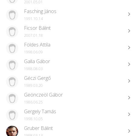
2001.05.01
Fasching János
1991.10.14
Ficsor Bálint
2007.01.18
Földes Attila
1998.06.09
Galla Gábor
1988.08.03
Géczi Gergő
1989.03.20
Geönczeöl Gábor
1986.06.25
Gergely Tamás
1998.10.05
Gruber Bálint
1998.03.13