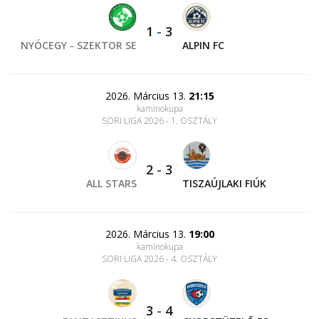
1
-
3
NYÓCEGY - SZEKTOR SE
ALPIN FC
2026. Március 13.
21:15
kaminokupa
SORI LIGA 2026 - 1. OSZTÁLY
2
-
3
ALL STARS
TISZAÚJLAKI FIÚK
2026. Március 13.
19:00
kaminokupa
SORI LIGA 2026 - 4. OSZTÁLY
3
-
4