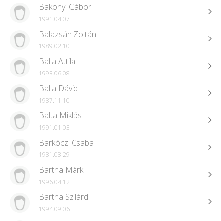
Bakonyi Gábor
1991.04.07
Balazsán Zoltán
1989.02.10
Balla Attila
1993.06.08
Balla Dávid
1987.11.10
Balta Miklós
1991.01.03
Barkóczi Csaba
1981.08.29
Bartha Márk
1996.04.12
Bartha Szilárd
1994.09.06