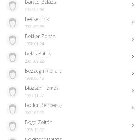
Bartus Balázs
1992.02.03
Becsei Erik
2001.07.28
Bekker Zoltán
1998.01.24
Belák Patrik
2001.03.22
Bezzegh Richárd
1998.05.18
Blazsán Tamás
1995.11.27
Bodor Bendegúz
2003.07.23
Boga Zoltán
1999.12.02
Boldizsár Balázs