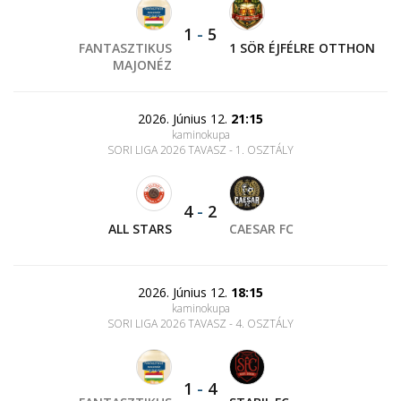
1
-
5
FANTASZTIKUS
1 SÖR ÉJFÉLRE OTTHON
MAJONÉZ
2026. Június 12.
21:15
kaminokupa
SORI LIGA 2026 TAVASZ - 1. OSZTÁLY
4
-
2
ALL STARS
CAESAR FC
2026. Június 12.
18:15
kaminokupa
SORI LIGA 2026 TAVASZ - 4. OSZTÁLY
1
-
4