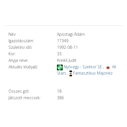
Név:
Apostagi Ádám
Igazolásszám:
17349
Születési idő:
1992-08-11
Kor:
33
Anyja neve:
Kreikli Judit
Aktuális klubja(i):
Nyócegy - Szektor SE
,
All
Stars
,
Fantasztikus Majonéz
Összes gól:
18
Játszott meccsek:
386