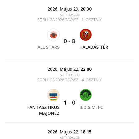
2026. Május 29.
20:30
kaminokupa
SORI LIGA 2026 TAVASZ - 1. OSZTÁLY
0
-
8
ALL STARS
HALADÁS TÉR
2026. Május 22.
22:00
kaminokupa
SORI LIGA 2026 TAVASZ - 4. OSZTÁLY
1
-
0
FANTASZTIKUS
B.D.S.M. FC
MAJONÉZ
2026. Május 22.
18:15
kaminokupa