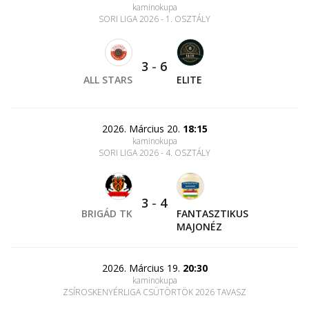
kaminokupa
SORI LIGA 2026 - 1. OSZTÁLY
3
-
6
ALL STARS
ELITE
2026. Március 20.
18:15
kaminokupa
SORI LIGA 2026 - 4. OSZTÁLY
3
-
4
BRIGÁD TK
FANTASZTIKUS
MAJONÉZ
2026. Március 19.
20:30
kaminokupa
ZSÍROSKENYÉRLIGA CSÜTÖRTÖK 2026 TAVASZ