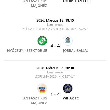
FANTASZTIKUS
GYORSTÜZELŐ FC
MAJONÉZ
2026. Március 12.
18:15
kaminokupa
ZSÍROSKENYÉRLIGA CSÜTÖRTÖK 2026 TAVASZ
4
-
4
NYÓCEGY - SZEKTOR SE
JOBBAL-BALLAL
2026. Március 06.
20:30
kaminokupa
SORI LIGA 2026 - 4. OSZTÁLY
1
-
4
FANTASZTIKUS
WIHAR FC
MAJONÉZ