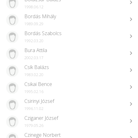
1998.06.12
Bordás Mihály
1989.09.29
Bordás Szabolcs
1992.03.20
Bura Attila
2002.03.17
Csík Balázs
1983.02.20
Csikai Bence
1995.02.16
Csirinyi József
1996.11.02
Cziganer József
1979.05.26
Czinege Norbert