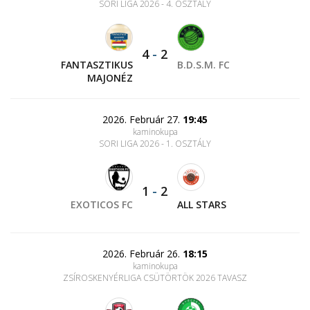
SORI LIGA 2026 - 4. OSZTÁLY
4
-
2
FANTASZTIKUS
B.D.S.M. FC
MAJONÉZ
2026. Február 27.
19:45
kaminokupa
SORI LIGA 2026 - 1. OSZTÁLY
1
-
2
EXOTICOS FC
ALL STARS
2026. Február 26.
18:15
kaminokupa
ZSÍROSKENYÉRLIGA CSÜTÖRTÖK 2026 TAVASZ