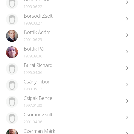
1993.06.22
Borsodi Zsolt
1989.03.27
Bottlik Ádám
2001.06.29
Bottlik Pál
1979.09.06
Burai Richárd
1995.04.06
Csányi Tibor
1983.05.12
Csipak Bence
1997.01.30
Csomor Zsolt
2001.04.06
Czerman Márk