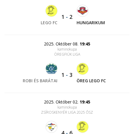
1
-
2
LEGO FC
HUNGARIKUM
2025. Október 08.
19:45
kaminokupa
ÖREGFIÚK LIGA
1
-
3
ROBI ÉS BARÁTAI
ÖREG LEGO FC
2025. Október 02.
19:45
kaminokupa
ZSÍROSKENYÉR LIGA 2025 ŐSZ
4
-
6