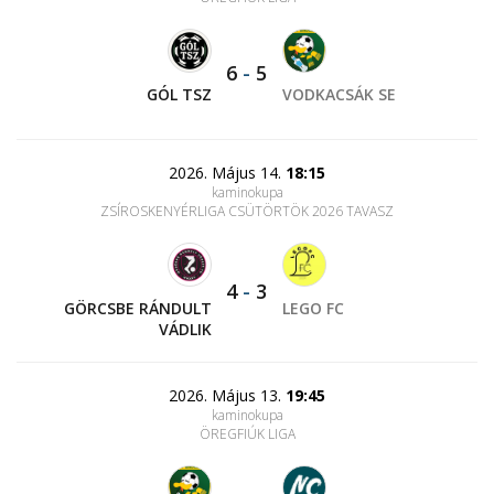
6
-
5
GÓL TSZ
VODKACSÁK SE
2026. Május 14.
18:15
kaminokupa
ZSÍROSKENYÉRLIGA CSÜTÖRTÖK 2026 TAVASZ
4
-
3
GÖRCSBE RÁNDULT
LEGO FC
VÁDLIK
2026. Május 13.
19:45
kaminokupa
ÖREGFIÚK LIGA