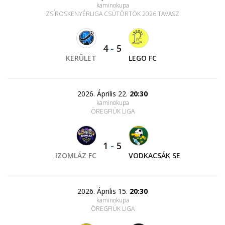
kaminokupa
ZSÍROSKENYÉRLIGA CSÜTÖRTÖK 2026 TAVASZ
4
-
5
KERÜLET
LEGO FC
2026. Április 22.
20:30
kaminokupa
ÖREGFIÚK LIGA
1
-
5
IZOMLÁZ FC
VODKACSÁK SE
2026. Április 15.
20:30
kaminokupa
ÖREGFIÚK LIGA