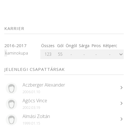
KARRIER
2016-2017
Összes
Gól
Öngól
Sárga
Piros
Kétperc
kaminokupa
123
55
-
-
-
-
JELENLEGI CSAPATTÁRSAK
Aczberger Alexander
2006.01.10
Agócs Vince
2002.03.19
Almási Zoltán
1999.01.15