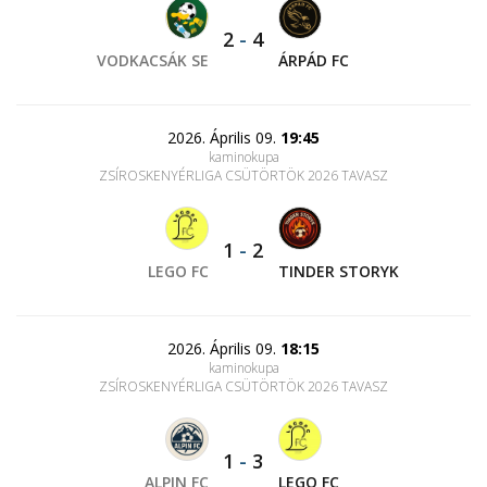
2
-
4
VODKACSÁK SE
ÁRPÁD FC
2026. Április 09.
19:45
kaminokupa
ZSÍROSKENYÉRLIGA CSÜTÖRTÖK 2026 TAVASZ
1
-
2
LEGO FC
TINDER STORYK
2026. Április 09.
18:15
kaminokupa
ZSÍROSKENYÉRLIGA CSÜTÖRTÖK 2026 TAVASZ
1
-
3
ALPIN FC
LEGO FC