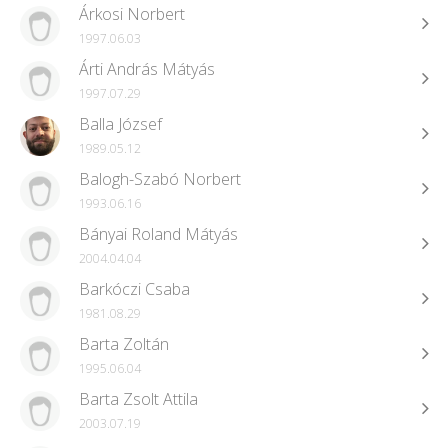
Árkosi Norbert
1997.06.03
Árti András Mátyás
1997.07.29
Balla József
1989.05.12
Balogh-Szabó Norbert
1993.06.16
Bányai Roland Mátyás
2004.04.04
Barkóczi Csaba
1981.08.29
Barta Zoltán
1995.06.04
Barta Zsolt Attila
2003.07.19