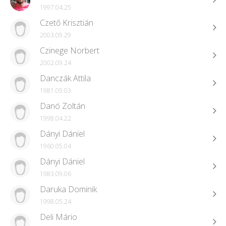
1997.04.25
Czető Krisztián
2003.09.29
Czinege Norbert
2002.09.24
Danczák Attila
1981.09.03
Danó Zoltán
1998.04.22
Dányi Dániel
1960.05.04
Dányi Dániel
1983.09.06
Daruka Dominik
1998.05.24
Deli Mário