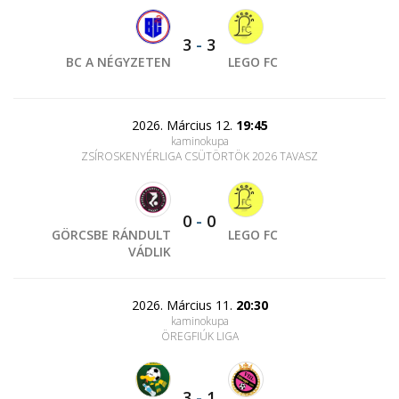
3
-
3
BC A NÉGYZETEN
LEGO FC
2026. Március 12.
19:45
kaminokupa
ZSÍROSKENYÉRLIGA CSÜTÖRTÖK 2026 TAVASZ
0
-
0
GÖRCSBE RÁNDULT
LEGO FC
VÁDLIK
2026. Március 11.
20:30
kaminokupa
ÖREGFIÚK LIGA
3
-
1