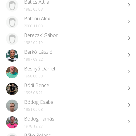
Batics Attila
1985.05.08
Batrinu Alex
2000.11.03
Bereczki Gábor
1982.02.19
Berkó László
1997.08.22
Besnyő Dániel
1998.08.30
Bódi Bence
1995.06.21
Bódog Csaba
1981.05.08
Bódog Tamás
1978.12.27
Bőke Roland