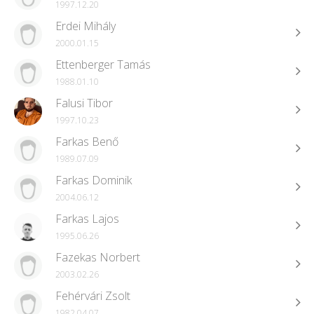
1997.12.20
Erdei Mihály
2000.01.15
Ettenberger Tamás
1988.01.10
Falusi Tibor
1997.10.23
Farkas Benő
1989.07.09
Farkas Dominik
2004.06.12
Farkas Lajos
1995.06.26
Fazekas Norbert
2003.02.26
Fehérvári Zsolt
1982.04.07