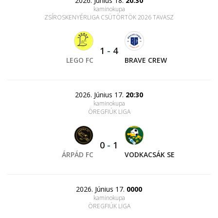
2026. Június 18.
20:30
kaminokupa
ZSÍROSKENYÉRLIGA CSÜTÖRTÖK 2026 TAVASZ
1
-
4
LEGO FC
BRAVE CREW
2026. Június 17.
20:30
kaminokupa
ÖREGFIÚK LIGA
0
-
1
ÁRPÁD FC
VODKACSÁK SE
2026. Június 17.
0000
kaminokupa
ÖREGFIÚK LIGA