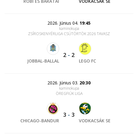
ROBI ÉS BARÁTAI
VODKACSÁK SE
2026. Június 04.
19:45
kaminokupa
ZSÍROSKENYÉRLIGA CSÜTÖRTÖK 2026 TAVASZ
2
-
2
JOBBAL-BALLAL
LEGO FC
2026. Június 03.
20:30
kaminokupa
ÖREGFIÚK LIGA
3
-
3
CHICAGO-BANDUR
VODKACSÁK SE