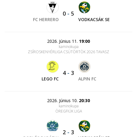
0
-
5
FC HERRERO
VODKACSÁK SE
2026. Június 11.
19:00
kaminokupa
ZSÍROSKENYÉRLIGA CSÜTÖRTÖK 2026 TAVASZ
4
-
3
LEGO FC
ALPIN FC
2026. Június 10.
20:30
kaminokupa
ÖREGFIÚK LIGA
2
-
3