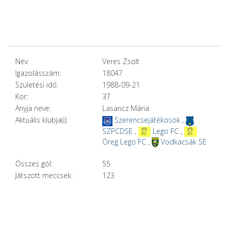
Név:
Veres Zsolt
Igazolásszám:
18047
Születési idő:
1988-09-21
Kor:
37
Anyja neve:
Lasancz Mária
Aktuális klubja(i):
Szerencsejátékosok
,
SZPCDSE
,
Lego FC
,
Öreg Lego FC
,
Vodkacsák SE
Összes gól:
55
Játszott meccsek:
123