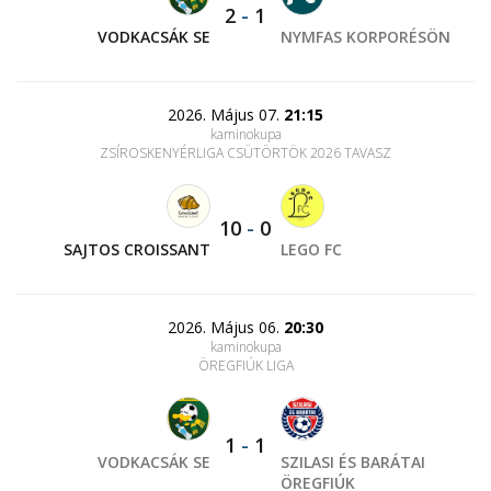
2
-
1
VODKACSÁK SE
NYMFAS KORPORÉSÖN
2026. Május 07.
21:15
kaminokupa
ZSÍROSKENYÉRLIGA CSÜTÖRTÖK 2026 TAVASZ
10
-
0
SAJTOS CROISSANT
LEGO FC
2026. Május 06.
20:30
kaminokupa
ÖREGFIÚK LIGA
1
-
1
VODKACSÁK SE
SZILASI ÉS BARÁTAI
ÖREGFIÚK