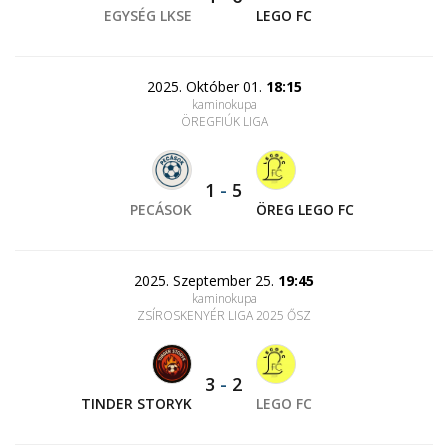
EGYSÉG LKSE
LEGO FC
2025. Október 01.
18:15
kaminokupa
ÖREGFIÚK LIGA
1
-
5
PECÁSOK
ÖREG LEGO FC
2025. Szeptember 25.
19:45
kaminokupa
ZSÍROSKENYÉR LIGA 2025 ŐSZ
3
-
2
TINDER STORYK
LEGO FC