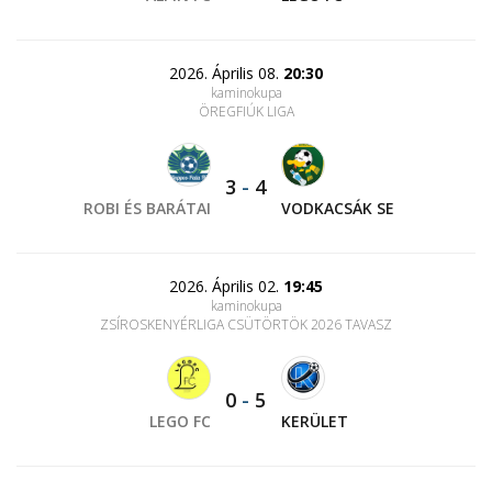
2026. Április 08.
20:30
kaminokupa
ÖREGFIÚK LIGA
3
-
4
ROBI ÉS BARÁTAI
VODKACSÁK SE
2026. Április 02.
19:45
kaminokupa
ZSÍROSKENYÉRLIGA CSÜTÖRTÖK 2026 TAVASZ
0
-
5
LEGO FC
KERÜLET