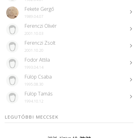
Fekete Gergő
1989.04.07
Ferenczi Olivér
2001.10.03
Ferenczi Zsolt
2001.10.20
Fodor Attila
1993.04.14
Fülöp Csaba
1995.08.30
Fülöp Tamás
1994.10.12
LEGUTÓBBI MECCSEK