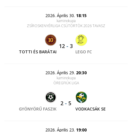
2026. Április 30.
18:15
kaminokupa
ZSÍROSKENYÉRLIGA CSÜTÖRTÖK 2026 TAVASZ
12
-
3
TOTTI ÉS BARÁTAI
LEGO FC
2026. Április 29.
20:30
kaminokupa
ÖREGFIÚK LIGA
2
-
5
GYÖNYÖRŰ FASZIK
VODKACSÁK SE
2026. Április 23.
19:00