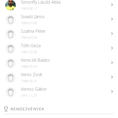
Simonffy László Attila
1983.08.17
Sivadó János
1984.07.08
Szalma Péter
1984.04.24
Tóth Géza
1981.02.28
Vereczki Balázs
1988.05.03
Veres Zsolt
1988.09.21
Veress Gábor
1991.11.27
RENDEZVÉNYEK