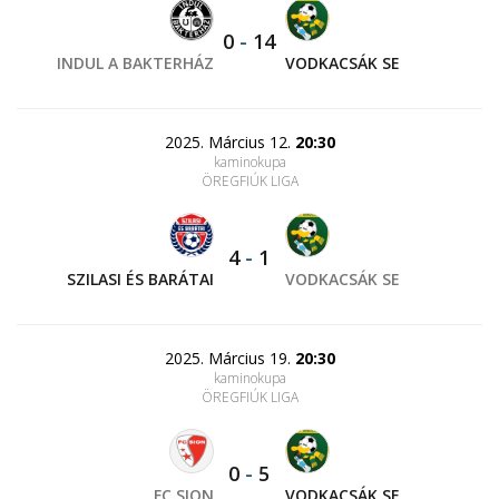
0
-
14
INDUL A BAKTERHÁZ
VODKACSÁK SE
2025. Március 12.
20:30
kaminokupa
ÖREGFIÚK LIGA
4
-
1
SZILASI ÉS BARÁTAI
VODKACSÁK SE
2025. Március 19.
20:30
kaminokupa
ÖREGFIÚK LIGA
0
-
5
FC SION
VODKACSÁK SE