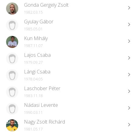
Gonda Gergely Zsolt
1982.03.15
Gyulay Gábor
1985.05.01
Kun Mihály
1987.11.07
Lajos Csaba
1979.09.27
Lángi Csaba
1978.04.05
Laschober Péter
1983.11.18
Nádasi Levente
1990.03.11
Nagy Zsolt Richárd
1981.05.17