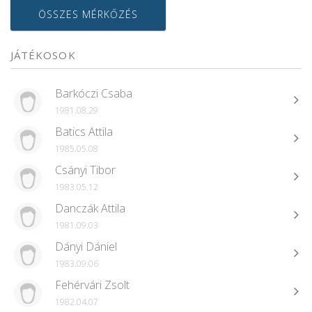
ÖSSZES MÉRKŐZÉS
JÁTÉKOSOK
Barkóczi Csaba
1981.08.29
Batics Attila
1985.05.08
Csányi Tibor
1983.05.12
Danczák Attila
1981.09.03
Dányi Dániel
1983.09.06
Fehérvári Zsolt
1982.04.07