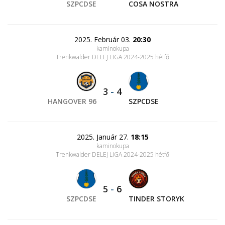
SZPCDSE
COSA NOSTRA
2025. Február 03.
20:30
kaminokupa
Trenkwalder DELEJ LIGA 2024-2025 hétfő
3
-
4
HANGOVER 96
SZPCDSE
2025. Január 27.
18:15
kaminokupa
Trenkwalder DELEJ LIGA 2024-2025 hétfő
5
-
6
SZPCDSE
TINDER STORYK