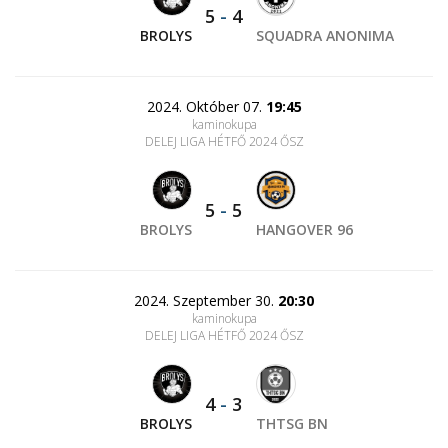
5
-
4
BROLYS
SQUADRA ANONIMA
2024. Október 07.
19:45
kaminokupa
DELEJ LIGA HÉTFŐ 2024 ŐSZ
5
-
5
BROLYS
HANGOVER 96
2024. Szeptember 30.
20:30
kaminokupa
DELEJ LIGA HÉTFŐ 2024 ŐSZ
4
-
3
BROLYS
THTSG BN