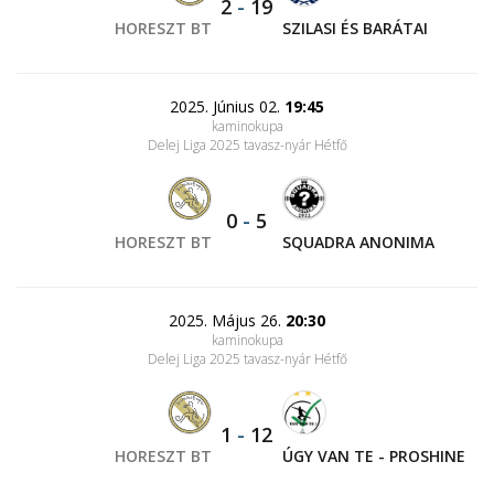
2
-
19
HORESZT BT
SZILASI ÉS BARÁTAI
2025. Június 02.
19:45
kaminokupa
Delej Liga 2025 tavasz-nyár Hétfő
0
-
5
HORESZT BT
SQUADRA ANONIMA
2025. Május 26.
20:30
kaminokupa
Delej Liga 2025 tavasz-nyár Hétfő
1
-
12
HORESZT BT
ÚGY VAN TE - PROSHINE