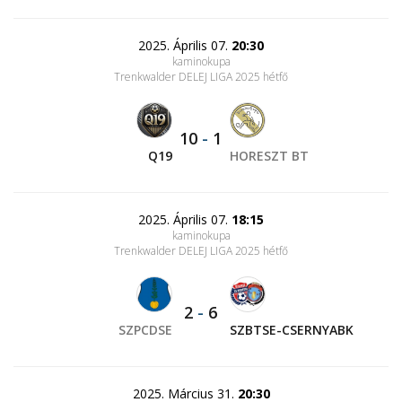
2025. Április 07.
20:30
kaminokupa
Trenkwalder DELEJ LIGA 2025 hétfő
10
-
1
Q19
HORESZT BT
2025. Április 07.
18:15
kaminokupa
Trenkwalder DELEJ LIGA 2025 hétfő
2
-
6
SZPCDSE
SZBTSE-CSERNYABK
2025. Március 31.
20:30