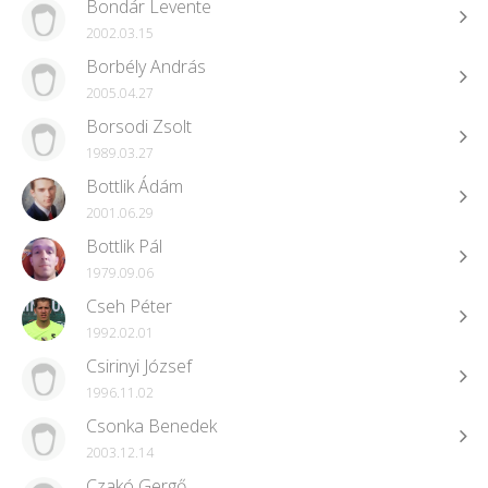
Bondár Levente
2002.03.15
Borbély András
2005.04.27
Borsodi Zsolt
1989.03.27
Bottlik Ádám
2001.06.29
Bottlik Pál
1979.09.06
Cseh Péter
1992.02.01
Csirinyi József
1996.11.02
Csonka Benedek
2003.12.14
Czakó Gergő