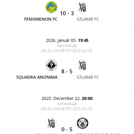
10
-
3
FENOMENON FC
SZLAMB FC
2026. Január 05.
19:45
kaminokupa
DELEJ LIGA HÉTFŐ 2025-26 TÉL
8
-
5
SQUADRA ANONIMA
SZLAMB FC
2025. December 22.
20:00
kaminokupa
DELEJ LIGA HÉTFŐ 2025-26 TÉL
0
-
5