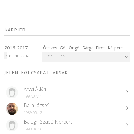
KARRIER
2016-2017
Összes
Gól
Öngól
Sárga
Piros
Kétperc
kaminokupa
94
13
-
-
-
-
JELENLEGI CSAPATTÁRSAK
Árvai Ádám
1997.07.11
Balla József
1989.05.12
Balogh-Szabó Norbert
1993.06.16