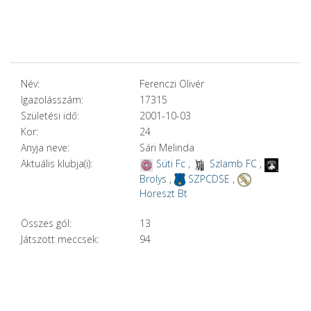
Név:
Ferenczi Olivér
Igazolásszám:
17315
Születési idő:
2001-10-03
Kor:
24
Anyja neve:
Sári Melinda
Aktuális klubja(i):
Süti Fc
,
Szlamb FC
,
Brolys
,
SZPCDSE
,
Horeszt Bt
Összes gól:
13
Játszott meccsek:
94