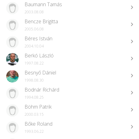
Baumann Tamás
2003.08.08
Bencze Brigitta
2005.06.08
Béres István
2004.10.04
Berkó László
1997.08.22
Besnyő Dániel
1998.08.30
Bodnár Richárd
1994.08.25
Böhm Patrik
2000.03.15
Bőke Roland
1993.06.22