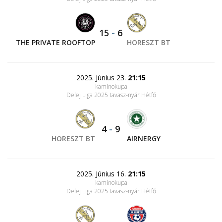
15
-
6
THE PRIVATE ROOFTOP
HORESZT BT
2025. Június 23.
21:15
kaminokupa
Delej Liga 2025 tavasz-nyár Hétfő
4
-
9
HORESZT BT
AIRNERGY
2025. Június 16.
21:15
kaminokupa
Delej Liga 2025 tavasz-nyár Hétfő