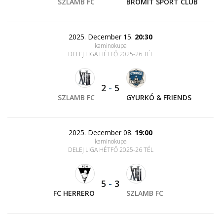
SZLAMB FC
BROMIT SPORT CLUB
2025. December 15.
20:30
kaminokupa
DELEJ LIGA HÉTFŐ 2025-26 TÉL
2
-
5
SZLAMB FC
GYURKÓ & FRIENDS
2025. December 08.
19:00
kaminokupa
DELEJ LIGA HÉTFŐ 2025-26 TÉL
5
-
3
FC HERRERO
SZLAMB FC