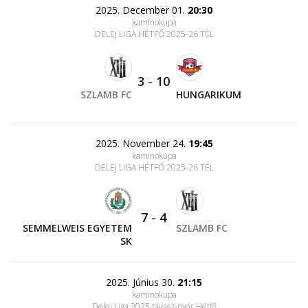
2025. December 01.
20:30
kaminokupa
DELEJ LIGA HÉTFŐ 2025-26 TÉL
3
-
10
SZLAMB FC
HUNGARIKUM
2025. November 24.
19:45
kaminokupa
DELEJ LIGA HÉTFŐ 2025-26 TÉL
7
-
4
SEMMELWEIS EGYETEM
SZLAMB FC
SK
2025. Június 30.
21:15
kaminokupa
Delej Liga 2025 tavasz-nyár Hétfő