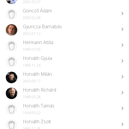
2001.05.07
Göncző Ádám
2000.02.08
Gyuricza Barnabás
2002.07.12
Hermann Attila
1989.07.09
Horváth Gyula
1989.11.26
Horváth Milán
2003.09.17
Horváth Richárd
1989.05.28
Horváth Tamás
1994.09.22
Horváth Zsolt
1992.11.28