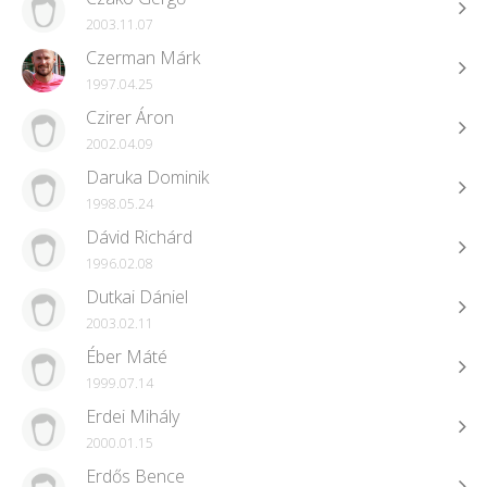
2003.11.07
Czerman Márk
1997.04.25
Czirer Áron
2002.04.09
Daruka Dominik
1998.05.24
Dávid Richárd
1996.02.08
Dutkai Dániel
2003.02.11
Éber Máté
1999.07.14
Erdei Mihály
2000.01.15
Erdős Bence