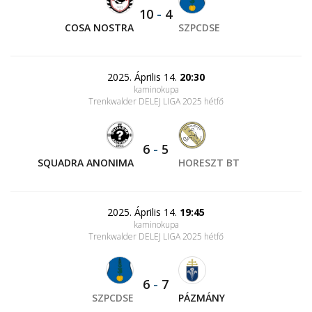
10
-
4
COSA NOSTRA
SZPCDSE
2025. Április 14.
20:30
kaminokupa
Trenkwalder DELEJ LIGA 2025 hétfő
6
-
5
SQUADRA ANONIMA
HORESZT BT
2025. Április 14.
19:45
kaminokupa
Trenkwalder DELEJ LIGA 2025 hétfő
6
-
7
SZPCDSE
PÁZMÁNY