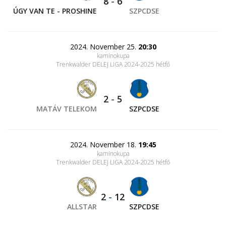
8
-
6
ÚGY VAN TE - PROSHINE
SZPCDSE
2024. November 25.
20:30
kaminokupa
Trenkwalder DELEJ LIGA 2024-2025 hétfő
2
-
5
MATÁV TELEKOM
SZPCDSE
2024. November 18.
19:45
kaminokupa
Trenkwalder DELEJ LIGA 2024-2025 hétfő
2
-
12
ALLSTAR
SZPCDSE