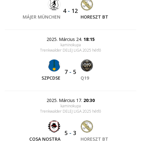
4
-
12
MÁJER MÜNCHEN
HORESZT BT
2025. Március 24.
18:15
kaminokupa
Trenkwalder DELEJ LIGA 2025 hétfő
7
-
5
SZPCDSE
Q19
2025. Március 17.
20:30
kaminokupa
Trenkwalder DELEJ LIGA 2025 hétfő
5
-
3
COSA NOSTRA
HORESZT BT