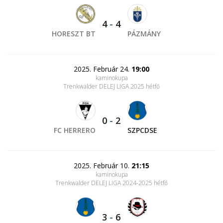
4
-
4
HORESZT BT
PÁZMÁNY
2025. Február 24.
19:00
kaminokupa
Trenkwalder DELEJ LIGA 2025 hétfő
0
-
2
FC HERRERO
SZPCDSE
2025. Február 10.
21:15
kaminokupa
Trenkwalder DELEJ LIGA 2024-2025 hétfő
3
-
6