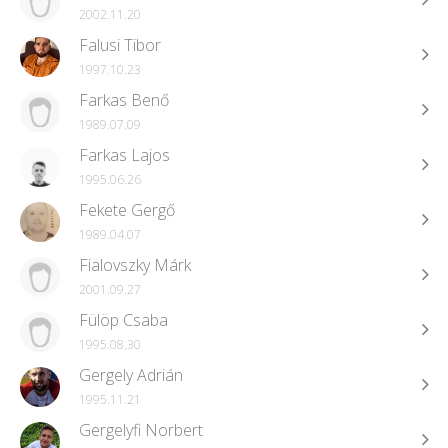
2002.11.20
Falusi Tibor
1997.10.23
Farkas Benő
1989.07.09
Farkas Lajos
1995.06.26
Fekete Gergő
1989.04.07
Fialovszky Márk
2001.09.27
Fülöp Csaba
1995.08.30
Gergely Adrián
1995.11.21
Gergelyfi Norbert