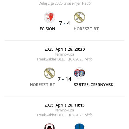
Delej Liga 2025 tavasz-nyár Hétfő
7
-
4
FC SION
HORESZT BT
2025. Április 28.
20:30
kaminokupa
Trenkwalder DELEJ LIGA 2025 hétfő
7
-
14
HORESZT BT
SZBTSE-CSERNYABK
2025. Április 28.
18:15
kaminokupa
Trenkwalder DELEJ LIGA 2025 hétfő