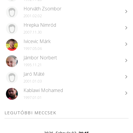
Horváth Zsombor
2001.02.02
Hrepka Nimród
2007.11.30
Ivicevic Márk
1997.05.06
Jámbor Norbert
1995.11.21
Jaró Máté
2001.01.03
Kablawi Mohamed
1997.01.01
LEGUTÓBBI MECCSEK